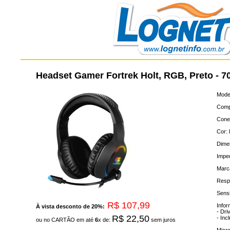
Headset Gamer Fortrek Holt, RGB, Preto - 7
Model
Compr
Cone
Cor: 
Dime
Impe
Marc
Resp
Sensi
R$ 107,99
Infor
À vista desconto de 20%:
- Dri
R$ 22,50
- Inc
ou no CARTÃO em até
6
x de:
sem juros