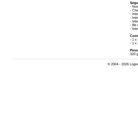
Segu
- Nov
- Ch
- Int
- Int
- Int
- Bit
- Int
Cont
- 1 x
- 1 x
Peso
320 
® 2004 - 2026 Lognet