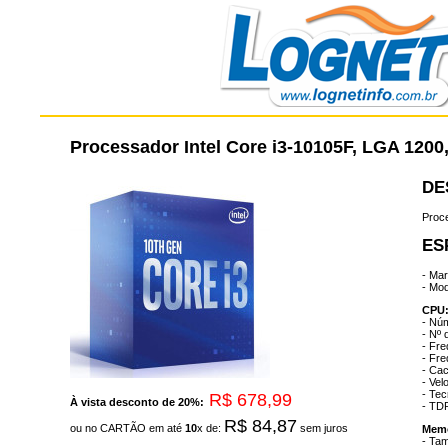
Processador Intel Core i3-10105F, LGA 120
DE
Proc
ES
- Mar
- Mo
CPU
- Núm
- Nº 
- Fr
- Fr
- Cac
- Vel
- Tec
R$ 678,99
À vista desconto de 20%:
- TD
R$ 84,87
ou no CARTÃO em até
10
x de:
sem juros
Memó
- Ta