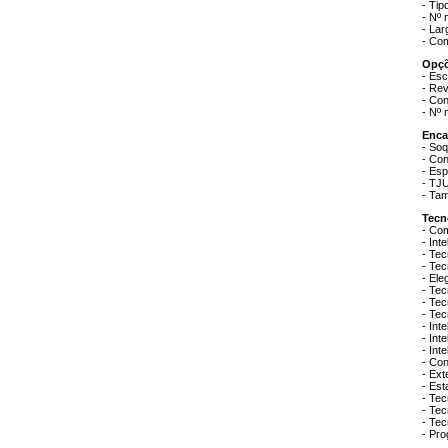
- Ti
- Nº 
- La
- Co
Opçõ
- Esc
- Rev
- Con
- Nº 
Enca
- So
- Co
- Es
- TJ
- Ta
Tecn
- Co
- Int
- Tec
- Tec
- Ele
- Tec
- Tec
- Tec
- Int
- Int
- Int
- Con
- Ext
- Est
- Tec
- Tec
- Tec
- Pro