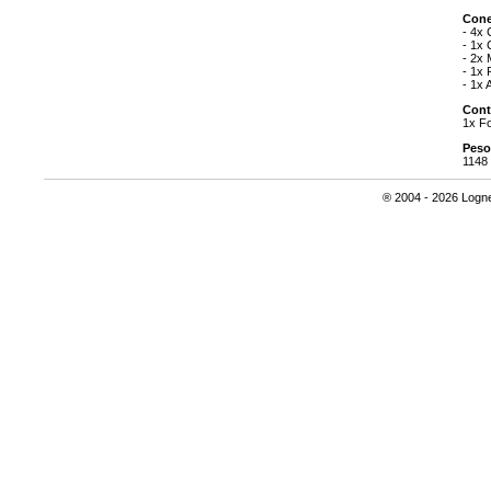
Cone
- 4x
- 1x
- 2x 
- 1x 
- 1x
Cont
1x Fo
Peso
1148
® 2004 - 2026 Lognet