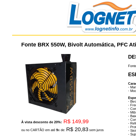
Fonte BRX 550W, Bivolt Automática, PFC At
DE
Fonte
ES
Carac
- Ma
- Mo
Espe
- Bi
- Fr
- Co
- Mtb
- Bai
- Co
R$ 149,99
À vista desconto de 20%:
- Ref
- Pro
R$ 20,83
ou no CARTÃO em até
9
x de:
sem juros
- Sis
- Sup