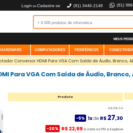
(81) 98
Login
Cadastre-se
(81) 3446-2148
ou
MEUS PEDI
HARDWARE
COMPUTADORES
PERIFÉRICOS
CONECTIVID
tador Conversor HDMI Para VGA Com Saída de Áudio, Branco,
MI Para VGA Com Saída de Áudio, Branco,
Produto
R$ 28,74
27
1x
de
R$
,30
-5%
R$ 22,99
-20%
à vista no PIX e Espécie