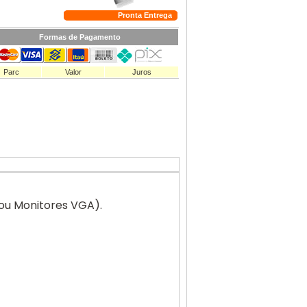
Pronta Entrega
Formas de Pagamento
Parc
Valor
Juros
ou Monitores VGA).