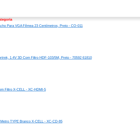
tegoria
cho Para VGA Fêmea 23 Centímetros, Preto - CO-011
trek, 1.4V 3D Com Filtro HDF-103/5M, Preto - 70592 61810
m Filtro X-CELL - XC-HDMI-5
1 Metro TYPE Branco X-CELL - XC-CD-85