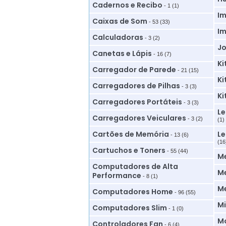
Cadernos e Recibo
- 1 (1)
Im
Caixas de Som
- 53 (33)
Im
Calculadoras
- 3 (2)
Jo
Canetas e Lápis
- 16 (7)
Ki
Carregador de Parede
- 21 (15)
Ki
Carregadores de Pilhas
- 3 (3)
Ki
Carregadores Portáteis
- 3 (3)
Le
Carregadores Veiculares
- 3 (2)
(1)
Cartões de Memória
Le
- 13 (6)
(16
Cartuchos e Toners
- 55 (44)
M
Computadores de Alta
Me
Performance
- 8 (1)
M
Computadores Home
- 96 (55)
Mi
Computadores Slim
- 1 (0)
Mo
Controladores Fan
- 6 (4)