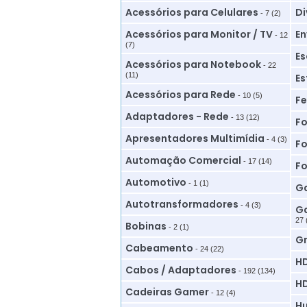
Acessórios para Celulares
Di
- 7 (2)
Acessórios para Monitor / TV
En
- 12
(7)
Es
Acessórios para Notebook
- 22
(11)
Es
Acessórios para Rede
- 10 (5)
Fe
Adaptadores - Rede
- 13 (12)
Fo
Apresentadores Multimídia
- 4 (3)
Fo
Automação Comercial
- 17 (14)
Fo
Automotivo
- 1 (1)
Ga
Autotransformadores
- 4 (3)
Ga
27 
Bobinas
- 2 (1)
G
Cabeamento
- 24 (22)
HD
Cabos / Adaptadores
- 192 (134)
HD
Cadeiras Gamer
- 12 (4)
Hu