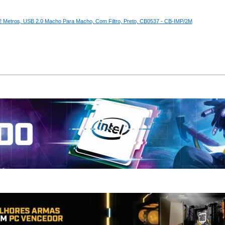
 Metros, USB 2.0 Macho Para Macho, Com Filtro, Preto, CB0537 - CB-IMP/2M