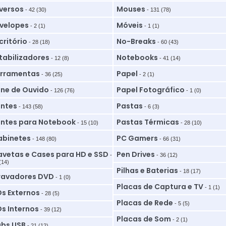
versos
Mouses
- 42 (30)
- 131 (78)
velopes
Móveis
- 2 (1)
- 1 (1)
critório
No-Breaks
- 28 (18)
- 60 (43)
tabilizadores
Notebooks
- 12 (8)
- 41 (14)
rramentas
Papel
- 36 (25)
- 2 (1)
ne de Ouvido
Papel Fotográfico
- 126 (76)
- 1 (0)
ntes
Pastas
- 143 (58)
- 6 (3)
ntes para Notebook
Pastas Térmicas
- 15 (10)
- 28 (10)
binetes
PC Gamers
- 148 (80)
- 66 (31)
vetas e Cases para HD e SSD
Pen Drives
-
- 36 (12)
(14)
Pilhas e Baterias
- 18 (17)
ravadores DVD
- 1 (0)
Placas de Captura e TV
- 1 (1)
s Externos
- 28 (5)
Placas de Rede
- 5 (5)
s Internos
- 39 (12)
Placas de Som
- 2 (1)
bs USB
- 21 (12)