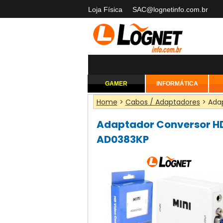
Loja Física
SAC@lognetinfo.com.br
GAMER
INFORMÁTICA
Home
>
Cabos / Adaptadores
> Adap
Adaptador Conversor HD
AD0383KP