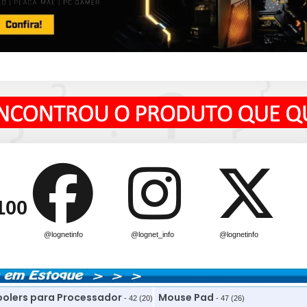
100
@lognetinfo
@lognet_info
@lognetinfo
olers para Processador
Mouse Pad
- 42 (20)
- 47 (26)