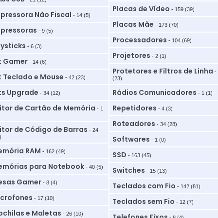
Placas de Vídeo
- 159 (39)
pressora Não Fiscal
- 14 (5)
Placas Mãe
- 173 (70)
pressoras
- 9 (5)
Processadores
- 104 (69)
ysticks
- 6 (3)
Projetores
- 2 (1)
t Gamer
- 14 (6)
Protetores e Filtros de Linha
-
t Teclado e Mouse
- 42 (23)
(23)
ts Upgrade
Rádios Comunicadores
- 34 (12)
- 1 (1)
itor de Cartão de Memória
Repetidores
- 1
- 4 (3)
Roteadores
- 34 (28)
itor de Código de Barras
- 24
)
Softwares
- 1 (0)
emória RAM
- 162 (49)
SSD
- 163 (45)
mórias para Notebook
- 40 (5)
Switches
- 15 (13)
esas Gamer
- 8 (4)
Teclados com Fio
- 142 (81)
crofones
- 17 (10)
Teclados sem Fio
- 12 (7)
chilas e Maletas
- 26 (10)
Telefones Fixos
- 8 (4)