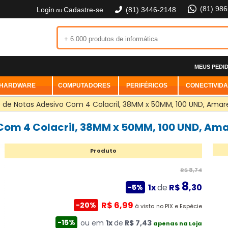
(81) 98
Login
Cadastre-se
(81) 3446-2148
ou
MEUS PEDI
HARDWARE
COMPUTADORES
PERIFÉRICOS
CONECTIVID
 de Notas Adesivo Com 4 Colacril, 38MM x 50MM, 100 UND, Amare
Com 4 Colacril, 38MM x 50MM, 100 UND, Ama
Produto
R$ 8,74
8
1x
de
R$
,30
-5%
R$ 6,99
-20%
à vista no PIX e Espécie
-15%
ou em
1x
de
R$ 7,43
apenas na Loja