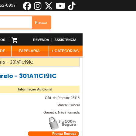
652-0997
DOS
REVENDA
ASSISTÊNCIA
ADE
PAPELARIA
+ CATEGORIAS
lo - 301A11C191C
relo - 301A11C191C
Informação Adicional
Cód. do Produto: 23118
Marca: Colacril
Garantia: Não informada
Pronta Entrega