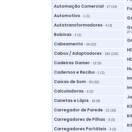
Automação Comercial
- 17 (14)
Fo
Automotivo
- 1 (1)
Ga
Autotransformadores
- 4 (3)
Ga
27 
Bobinas
- 2 (1)
G
Cabeamento
- 24 (22)
HD
Cabos / Adaptadores
- 192 (131)
HD
Cadeiras Gamer
- 12 (5)
Hu
Cadernos e Recibo
- 1 (1)
Im
Caixas de Som
- 53 (32)
Im
Calculadoras
- 3 (2)
Jo
Canetas e Lápis
- 16 (9)
Ki
Carregador de Parede
- 21 (15)
Ki
Carregadores de Pilhas
- 3 (3)
Ki
Carregadores Portáteis
- 3 (3)