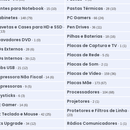
ntes para Notebook
Pastas Térmicas
- 15 (10)
- 28 (10)
binetes
PC Gamers
- 148 (79)
- 66 (24)
vetas e Cases para HD e SSD
Pen Drives
-
- 36 (11)
(13)
Pilhas e Baterias
- 18 (16)
ravadores DVD
- 1 (0)
Placas de Captura e TV
- 1 (1)
s Externos
- 28 (6)
Placas de Rede
- 5 (5)
s Internos
- 39 (12)
Placas de Som
- 2 (1)
bs USB
- 21 (12)
Placas de Vídeo
- 159 (36)
pressora Não Fiscal
- 14 (6)
Placas Mãe
- 173 (67)
pressoras
- 9 (5)
Processadores
- 104 (68)
ysticks
- 6 (3)
Projetores
- 2 (1)
t Gamer
- 14 (6)
Protetores e Filtros de Linha
-
t Teclado e Mouse
- 42 (25)
(23)
ts Upgrade
Rádios Comunicadores
- 34 (12)
- 1 (1)