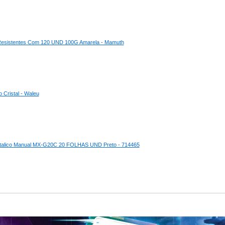
r Resistentes Com 120 UND 100G Amarela - Mamuth
o Cristal - Waleu
talico Manual MX-G20C 20 FOLHAS UND Preto - 714465