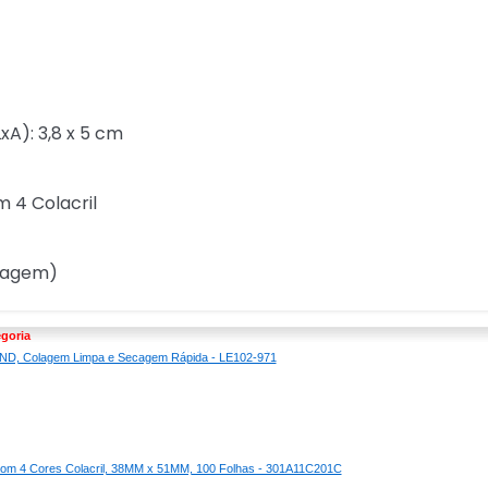
A): 3,8 x 5 cm
m 4 Colacril
lagem)
goria
 UND, Colagem Limpa e Secagem Rápida - LE102-971
Com 4 Cores Colacril, 38MM x 51MM, 100 Folhas - 301A11C201C