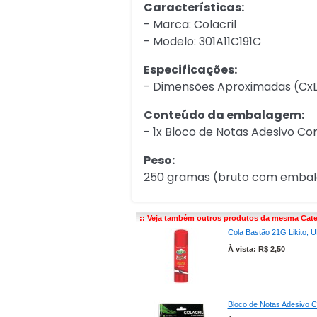
Características:
- Marca: Colacril
- Modelo: 301A11C191C
Especificações:
- Dimensões Aproximadas (CxLx
Conteúdo da embalagem:
- 1x Bloco de Notas Adesivo Co
Peso:
250 gramas (bruto com emba
:: Veja também outros produtos da mesma Cate
Cola Bastão 21G Likito,
À vista: R$ 2,50
Bloco de Notas Adesivo 