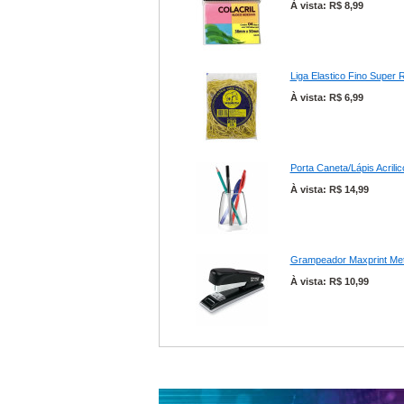
À vista: R$ 8,99
Liga Elastico Fino Supe
À vista: R$ 6,99
Porta Caneta/Lápis Acrilic
À vista: R$ 14,99
Grampeador Maxprint Me
À vista: R$ 10,99