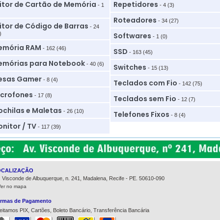
itor de Cartão de Memória
Repetidores
- 1
- 4 (3)
Roteadores
- 34 (27)
itor de Código de Barras
- 24
)
Softwares
- 1 (0)
emória RAM
- 162 (46)
SSD
- 163 (45)
mórias para Notebook
- 40 (6)
Switches
- 15 (13)
esas Gamer
- 8 (4)
Teclados com Fio
- 142 (75)
crofones
- 17 (8)
Teclados sem Fio
- 12 (7)
chilas e Maletas
- 26 (10)
Telefones Fixos
- 8 (4)
nitor / TV
- 117 (39)
OCALIZAÇÃO
. Visconde de Albuquerque, n. 241, Madalena, Recife - PE. 50610-090
Ver no mapa
rmas de Pagamento
eitamos PIX, Cartões, Boleto Bancário, Transferência Bancária