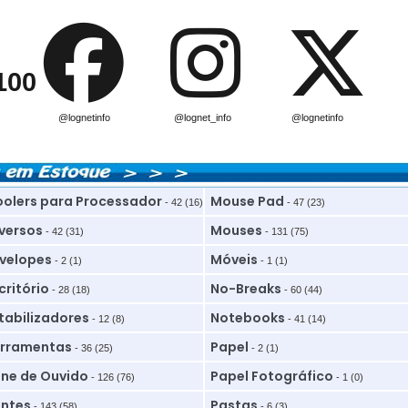
100
@lognetinfo
@lognet_info
@lognetinfo
olers para Processador
Mouse Pad
- 42 (16)
- 47 (23)
versos
Mouses
- 42 (31)
- 131 (75)
velopes
Móveis
- 2 (1)
- 1 (1)
critório
No-Breaks
- 28 (18)
- 60 (44)
tabilizadores
Notebooks
- 12 (8)
- 41 (14)
rramentas
Papel
- 36 (25)
- 2 (1)
ne de Ouvido
Papel Fotográfico
- 126 (76)
- 1 (0)
ntes
Pastas
- 143 (58)
- 6 (3)