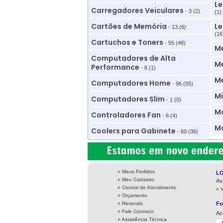
Le
Carregadores Veiculares
- 3 (2)
(1)
Cartões de Memória
Le
- 13 (6)
(16
Cartuchos e Toners
- 55 (48)
M
Computadores de Alta
Me
Performance
- 8 (1)
M
Computadores Home
- 96 (55)
Mi
Computadores Slim
- 1 (0)
Mo
Controladores Fan
- 6 (4)
Mo
Coolers para Gabinete
- 60 (36)
» Meus Pedidos
L
» Meu Cadastro
Av
» Central de Atendimento
» 
» Orçamento
» Revenda
Fo
» Fale Conosco
Ac
» Assistência Técnica