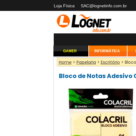
Loja Física
SAC@lognetinfo.com.br
GAMER
INFORMÁTICA
Home
>
Papelaria
>
Escritório
> Bloco
Bloco de Notas Adesivo 