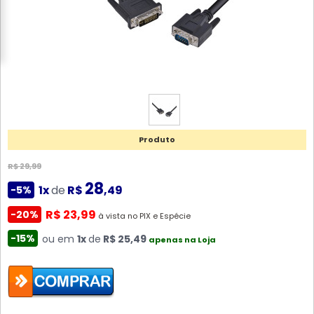
Produto
R$ 29,99
28
1x
de
R$
,49
-5%
R$ 23,99
-20%
à vista no PIX e Espécie
-15%
ou em
1x
de
R$ 25,49
apenas na Loja