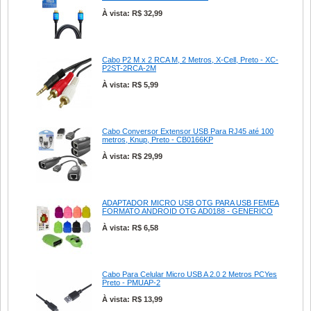
À vista: R$ 32,99
Cabo P2 M x 2 RCA M, 2 Metros, X-Cell, Preto - XC-
P2ST-2RCA-2M
À vista: R$ 5,99
Cabo Conversor Extensor USB Para RJ45 até 100
metros, Knup, Preto - CB0166KP
À vista: R$ 29,99
ADAPTADOR MICRO USB OTG PARA USB FEMEA
FORMATO ANDROID OTG AD0188 - GENERICO
À vista: R$ 6,58
Cabo Para Celular Micro USB A 2.0 2 Metros PCYes
Preto - PMUAP-2
À vista: R$ 13,99