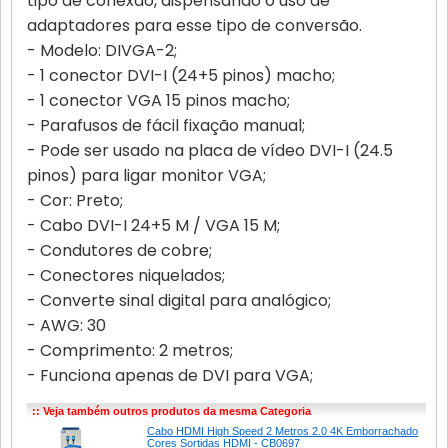
tipo de conexão, dispensando o uso de
adaptadores para esse tipo de conversão.
- Modelo: DIVGA-2;
- 1 conector DVI-I (24+5 pinos) macho;
- 1 conector VGA 15 pinos macho;
- Parafusos de fácil fixação manual;
- Pode ser usado na placa de vídeo DVI-I (24.5
pinos) para ligar monitor VGA;
- Cor: Preto;
- Cabo DVI-I 24+5 M / VGA 15 M;
- Condutores de cobre;
- Conectores niquelados;
- Converte sinal digital para analógico;
- AWG: 30
- Comprimento: 2 metros;
- Funciona apenas de DVI para VGA;
:: Veja também outros produtos da mesma Categoria
Cabo HDMI High Speed 2 Metros 2.0 4K Emborrachado
Cores Sortidas HDMI - CB0697