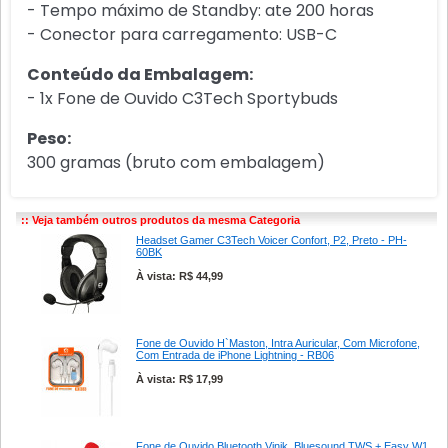
- Tempo máximo de Standby: ate 200 horas
- Conector para carregamento: USB-C
Conteúdo da Embalagem:
- 1x Fone de Ouvido C3Tech Sportybuds
Peso:
300 gramas (bruto com embalagem)
:: Veja também outros produtos da mesma Categoria
Headset Gamer C3Tech Voicer Confort, P2, Preto - PH-
60BK
À vista: R$ 44,99
Fone de Ouvido H`Maston, Intra Auricular, Com Microfone,
Com Entrada de iPhone Lightning - RB06
À vista: R$ 17,99
Fone de Ouvido Bluetooth Vinik, Bluesound TWS + Easy W1,