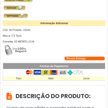
Informação Adicional
Cód. do Produto: 24181
Marca: C3 Tech
Garantia: 03 MESES LOJA
Pronta Entrega
Formas de Pagamento
Parc
Valor
Juros
DESCRIÇÃO DO PRODUTO:
Curta um som nítido e conexão estável com o