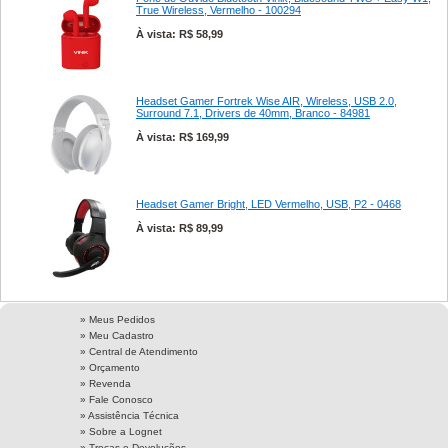
True Wireless, Vermelho - 100294
À vista: R$ 58,99
Headset Gamer Fortrek Wise AIR, Wireless, USB 2.0,
Surround 7.1, Drivers de 40mm, Branco - 84981
À vista: R$ 169,99
Headset Gamer Bright, LED Vermelho, USB, P2 - 0468
À vista: R$ 89,99
» Meus Pedidos
» Meu Cadastro
» Central de Atendimento
» Orçamento
» Revenda
» Fale Conosco
» Assistência Técnica
»
Sobre a Lognet
»
Trocas e Devoluções