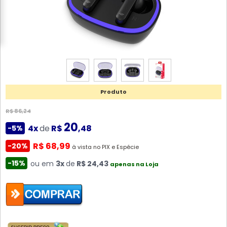
Produto
R$ 86,24
20
4x
de
R$
,48
-5%
R$ 68,99
-20%
à vista no PIX e Espécie
-15%
ou em
3x
de
R$ 24,43
apenas na Loja