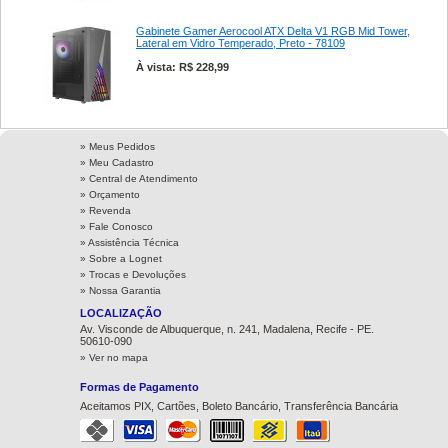
Gabinete Gamer Aerocool ATX Delta V1 RGB Mid Tower,
Lateral em Vidro Temperado, Preto - 78109
À vista: R$ 228,99
» Meus Pedidos
» Meu Cadastro
» Central de Atendimento
» Orçamento
» Revenda
» Fale Conosco
» Assistência Técnica
»
Sobre a Lognet
»
Trocas e Devoluções
»
Nossa Garantia
LOCALIZAÇÃO
Av. Visconde de Albuquerque, n. 241, Madalena, Recife - PE.
50610-090
» Ver no mapa
Formas de Pagamento
Aceitamos PIX, Cartões, Boleto Bancário, Transferência Bancária