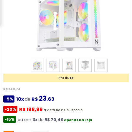
Produto
R$ 248,74
23
10x
de
R$
,63
-5%
R$ 198,99
-20%
à vista no PIX e Espécie
-15%
ou em
3x
de
R$ 70,48
apenas na Loja