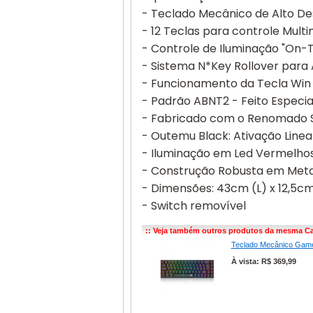
​- Teclado Mecânico de Alto 
- 12 Teclas para controle Multi
- Controle de Iluminação "On-
​​- Sistema N*Key Rollover par
- Funcionamento da Tecla Win A
- Padrão ABNT2 - Feito Especi
- Fabricado com o Renomado 
- Outemu Black: Ativação Linea
​- Iluminação em Led Vermelho
- Construção Robusta em Metal
- Dimensões: 43cm (L) x 12,5cm
- Switch removível
:: Veja também outros produtos da mesma Ca
Teclado Mecânico Game
À vista: R$ 369,99