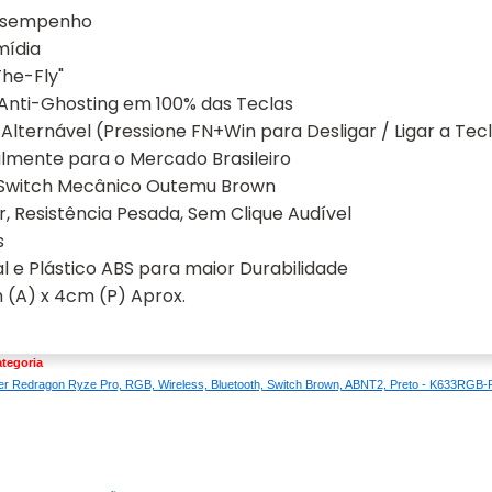
Desempenho
mídia
The-Fly"
a Anti-Ghosting em 100% das Teclas
lternável (Pressione FN+Win para Desligar / Ligar a Tec
almente para o Mercado Brasileiro
Switch Mecânico Outemu Brown
r, Resistência Pesada, Sem Clique Audível
s
 e Plástico ABS para maior Durabilidade
 (A) x 4cm (P) Aprox.
tegoria
r Redragon Ryze Pro, RGB, Wireless, Bluetooth, Switch Brown, ABNT2, Preto - K633R