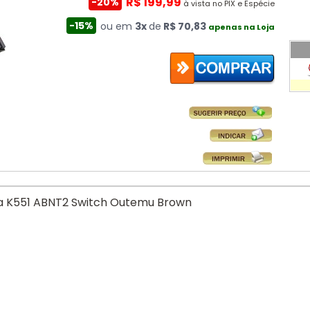
R$ 199,99
-20%
à vista no PIX e Espécie
-15%
ou em
3x
de
R$ 70,83
apenas na Loja
a K551 ABNT2 Switch Outemu Brown