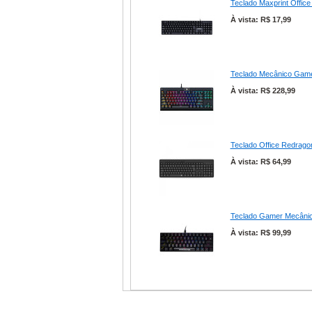
Teclado Maxprint Office
À vista: R$ 17,99
Teclado Mecânico Gam
À vista: R$ 228,99
Teclado Office Redrago
À vista: R$ 64,99
Teclado Gamer Mecânic
À vista: R$ 99,99