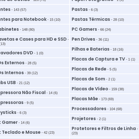
ntes
Pastas
- 143 (57)
- 6 (3)
ntes para Notebook
Pastas Térmicas
- 15 (10)
- 28 (10)
binetes
PC Gamers
- 148 (80)
- 66 (24)
vetas e Cases para HD e SSD
Pen Drives
-
- 36 (11)
(13)
Pilhas e Baterias
- 18 (16)
ravadores DVD
- 1 (0)
Placas de Captura e TV
- 1 (1)
s Externos
- 28 (5)
Placas de Rede
- 5 (5)
s Internos
- 39 (12)
Placas de Som
- 2 (1)
bs USB
- 21 (12)
Placas de Vídeo
- 159 (38)
pressora Não Fiscal
- 14 (6)
Placas Mãe
- 173 (69)
pressoras
- 9 (5)
Processadores
- 104 (68)
ysticks
- 6 (3)
Projetores
- 2 (1)
t Gamer
- 14 (6)
Protetores e Filtros de Linha
-
t Teclado e Mouse
- 42 (23)
(23)