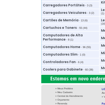
Ki
Carregadores Portáteis
- 3 (3)
Le
Carregadores Veiculares
- 3 (2)
(1)
Cartões de Memória
Le
- 13 (6)
(16
Cartuchos e Toners
- 55 (44)
M
Computadores de Alta
Me
Performance
- 8 (1)
M
Computadores Home
- 96 (55)
Mi
Computadores Slim
- 1 (0)
Mo
Controladores Fan
- 6 (4)
Mo
Coolers para Gabinete
- 60 (38)
» Meus Pedidos
L
» Meu Cadastro
Av
» Central de Atendimento
» 
» Orçamento
» Revenda
Fo