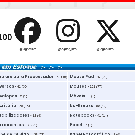
100
@lognetinfo
@lognet_info
@lognetinfo
olers para Processador
Mouse Pad
- 42 (18)
- 47 (26)
versos
Mouses
- 42 (30)
- 131 (77)
velopes
Móveis
- 2 (1)
- 1 (1)
critório
No-Breaks
- 28 (18)
- 60 (42)
tabilizadores
Notebooks
- 12 (8)
- 41 (14)
rramentas
Papel
- 36 (25)
- 2 (1)
ne de Ouvido
Papel Fotográfico
- 126 (75)
- 1 (0)