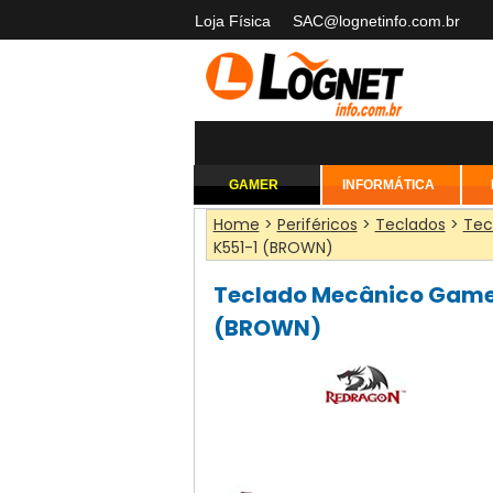
Loja Física
SAC@lognetinfo.com.br
GAMER
INFORMÁTICA
Home
>
Periféricos
>
Teclados
>
Tec
K551-1 (BROWN)
Teclado Mecânico Gamer 
(BROWN)