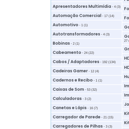
Apresentadores Multimídia
- 4 (3)
Fo
Automação Comercial
- 17 (14)
Fo
Automotivo
- 1 (1)
Ga
Autotransformadores
- 4 (3)
Ga
27 
Bobinas
- 2 (1)
G
Cabeamento
- 24 (22)
HD
Cabos / Adaptadores
- 192 (134)
HD
Cadeiras Gamer
- 12 (4)
Hu
Cadernos e Recibo
- 1 (1)
Im
Caixas de Som
- 53 (32)
Im
Calculadoras
- 3 (2)
Jo
Canetas e Lápis
- 16 (7)
Ki
Carregador de Parede
- 21 (15)
Ki
Carregadores de Pilhas
- 3 (3)