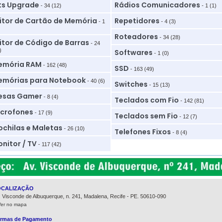
ts Upgrade
Rádios Comunicadores
- 34 (12)
- 1 (1)
itor de Cartão de Memória
Repetidores
- 1
- 4 (3)
Roteadores
- 34 (28)
itor de Código de Barras
- 24
)
Softwares
- 1 (0)
emória RAM
- 162 (48)
SSD
- 163 (49)
mórias para Notebook
- 40 (6)
Switches
- 15 (13)
esas Gamer
- 8 (4)
Teclados com Fio
- 142 (81)
crofones
- 17 (9)
Teclados sem Fio
- 12 (7)
chilas e Maletas
- 26 (10)
Telefones Fixos
- 8 (4)
nitor / TV
- 117 (42)
OCALIZAÇÃO
. Visconde de Albuquerque, n. 241, Madalena, Recife - PE. 50610-090
Ver no mapa
rmas de Pagamento