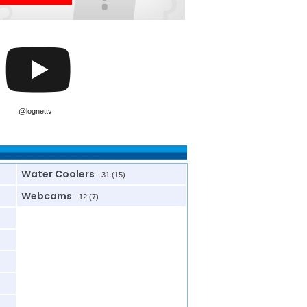
@lognettv
Water Coolers
- 31 (15)
Webcams
- 12 (7)