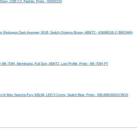
 Easy, USB 2.0, Padrão, Preto - 60000153
er Redragon Dark Avenger, RGB, Switch Outemu Brown, ABNT2 - K568RGB-2 (BROWN)
n BK-7094, Membrana, Full Size, ABNT2, Low Profile, Preto - BK-7094 PT
o K-Mex Spectra Fury KBL88, LED 5 Cores, Switch Blue, Preto - KBL888U0001CBOX