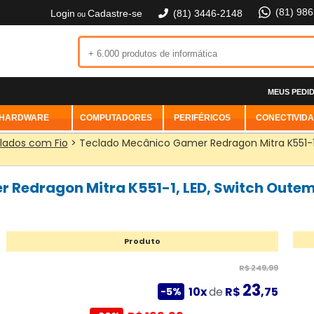
(81) 98
Login
Cadastre-se
(81) 3446-2148
ou
MEUS PEDI
HARDWARE
COMPUTADORES
PERIFÉRICOS
CONECTIVID
lados com Fio
> Teclado Mecânico Gamer Redragon Mitra K551-1,
Redragon Mitra K551-1, LED, Switch Outemu
Produto
R$ 249,99
23
10x
de
R$
,75
-5%