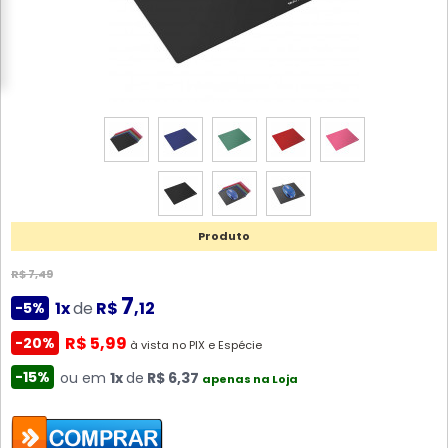
Produto
R$ 7,49
7
1x
de
R$
,12
-5%
R$ 5,99
-20%
à vista no PIX e Espécie
-15%
ou em
1x
de
R$ 6,37
apenas na Loja