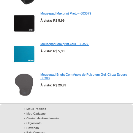
Mousepad Maxprint Preto - 603579
À vista: R$ 5,99
Mousepad Maxprint Azul - 603550
À vista: R$ 5,99
Mousepad Bright Com Apoio de Pulso em Gel, Cinza Escuro
- 0308
À vista: R$ 29,99
» Meus Pedidos
» Meu Cadastro
» Central de Atendimento
» Orçamento
» Revenda
» Fale Conosco