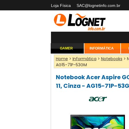
Loja Física
SAC@lognetinfo.com.br
GAMER
INFORMÁTICA
Home
>
Informática
>
Notebooks
> N
AG15-71P-53GM
Notebook Acer Aspire GO 
11, Cinza - AG15-71P-53