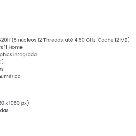
420H (8 núcleos 12 Threads, até 4.60 GHz, Cache 12 MB)
s 11 Home
aphics integrada
0)
os
numérico
20 x 1080 px)
adas