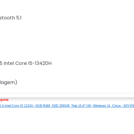
etooth 5.1
5 Intel Core I5-13420H
alagem)
goria
 1i Intel Core I3-1215U, 4GB RAM, SSD 256GB, Tela 15.6" HD, Windows 11, Cinza - 82VY