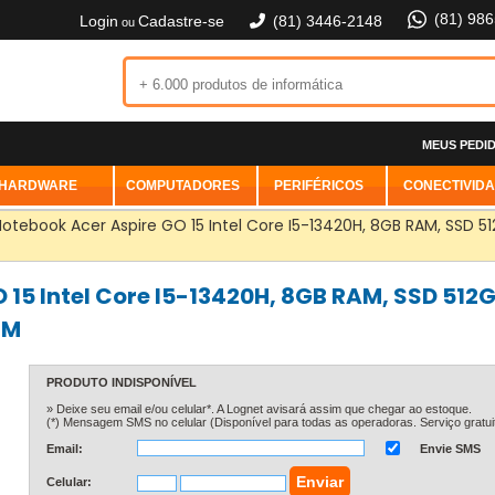
(81) 98
Login
Cadastre-se
(81) 3446-2148
ou
MEUS PEDI
HARDWARE
COMPUTADORES
PERIFÉRICOS
CONECTIVID
otebook Acer Aspire GO 15 Intel Core I5-13420H, 8GB RAM, SSD 512G
15 Intel Core I5-13420H, 8GB RAM, SSD 512GB
GM
PRODUTO INDISPONÍVEL
» Deixe seu email e/ou celular*. A Lognet avisará assim que chegar ao estoque.
(*) Mensagem SMS no celular (Disponível para todas as operadoras. Serviço gratuit
Email:
Envie SMS
Celular: