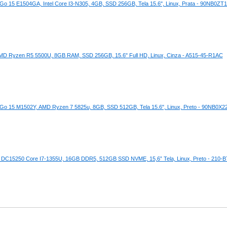
Go 15 E1504GA, Intel Core I3-N305, 4GB, SSD 256GB, Tela 15.6", Linux, Prata - 90NB0ZT
AMD Ryzen R5 5500U, 8GB RAM, SSD 256GB, 15.6" Full HD, Linux, Cinza - A515-45-R1AC
Go 15 M1502Y, AMD Ryzen 7 5825u, 8GB, SSD 512GB, Tela 15.6", Linux, Preto - 90NB0X
15 DC15250 Core I7-1355U, 16GB DDR5, 512GB SSD NVME, 15,6” Tela, Linux, Preto - 210-