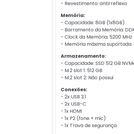
- Revestimento: antirreflexo
Memória:
- Capacidade: 8GB (1x8GB)
- Barramento da Memória: DD
- Clock da Memória: 5200 MHz
- Memória máxima suportada: 
Armazenamento:
- Capacidade: SSD 512 GB NVM
- M.2 slot 1: 512 GB
- M.2 slot 2: Não possui
Conexões:
- 2x USB 3.1
- 2x USB-C
- 1x HDMI
- 1x P2 (fone + mic)
- 1x Trava de segurança