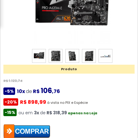
Produto
R$ 1.123,74
106
10x
de
R$
,76
-5%
R$ 898,99
-20%
à vista no PIX e Espécie
-15%
ou em
3x
de
R$ 318,39
apenas na Loja