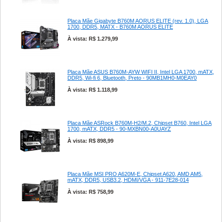
Placa Mãe Gigabyte B760M AORUS ELITE (rev. 1.0), LGA
1700, DDR5, MATX - B760M AORUS ELITE
À vista: R$ 1.279,99
Placa Mãe ASUS B760M-AYW WIFI II, Intel LGA 1700, mATX,
DDR5, Wi-fi 6, Bluetooth, Preto - 90MB1MH0-M0EAY0
À vista: R$ 1.118,99
Placa Mãe ASRock B760M-H2/M.2, Chipset B760, Intel LGA
1700, mATX, DDR5 - 90-MXBN00-A0UAYZ
À vista: R$ 898,99
Placa Mãe MSI PRO A620M-E, Chipset A620, AMD AM5,
mATX, DDR5, USB3.2, HDMI/VGA - 911-7E28-014
À vista: R$ 758,99