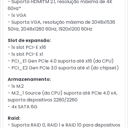
- Suporta HDMITM 2.1, resolução máxima de 4K
60Hz*
- 1x VGA
- Suporta VGA, resolução máxima de 2048x1536
50Hz, 2048x1280 60Hz, 1920x1200 60Hz
Slot de expansão:
- 1x slot PCI-E x16
- 1x slot PCI-E x1
- PCI_E1 Gen PCIe 4.0 suporta até x16 (da CPU)
- PCI_E2 Gen PCIe 3.0 suporta até x1 (do chipset)
Armazenamento:
- 1x M.2
- M.2_1 Source (da CPU) suporta até PCIe 4.0 x4,
suporta dispositivos 2280/2260
- 4x SATA 6G
Raid:
- Suporta RAID 0, RAID 1 e RAID 10 para dispositivos