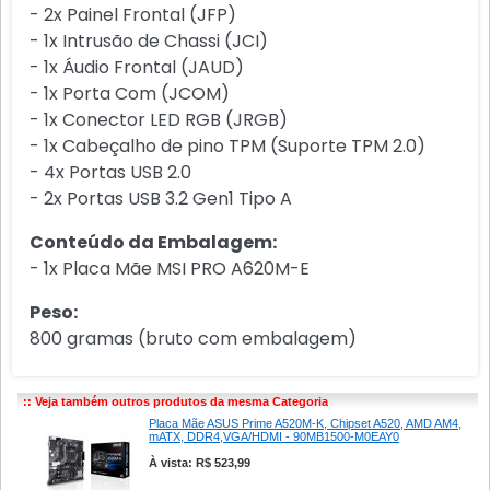
- 2x Painel Frontal (JFP)
- 1x Intrusão de Chassi (JCI)
- 1x Áudio Frontal (JAUD)
- 1x Porta Com (JCOM)
- 1x Conector LED RGB (JRGB)
- 1x Cabeçalho de pino TPM (Suporte TPM 2.0)
- 4x Portas USB 2.0
- 2x Portas USB 3.2 Gen1 Tipo A
Conteúdo da Embalagem:
- 1x Placa Mãe MSI PRO A620M-E
Peso:
800 gramas (bruto com embalagem)
:: Veja também outros produtos da mesma Categoria
Placa Mãe ASUS Prime A520M-K, Chipset A520, AMD AM4,
mATX, DDR4,VGA/HDMI - 90MB1500-M0EAY0
À vista: R$ 523,99