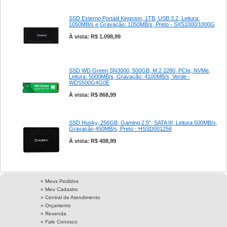
SSD Externo Portátil Kingston, 1TB, USB 3.2, Leitura:
1050MB/s e Gravação: 1050MB/s, Preto - SXS1000/1000G
À vista: R$ 1.098,99
SSD WD Green SN3000, 500GB, M.2 2280, PCIe, NVMe,
Leitura: 5000MB/s, Gravação: 4100MB/s, Verde -
WDS500G4G0E
À vista: R$ 868,99
SSD Husky, 256GB, Gaming 2.5", SATA III, Leitura 500MB/s,
Gravação 450MB/s, Preto - HSSD001256
À vista: R$ 408,99
» Meus Pedidos
» Meu Cadastro
» Central de Atendimento
» Orçamento
» Revenda
» Fale Conosco