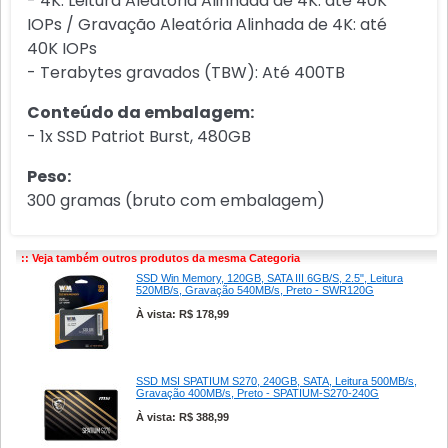
- 4K: Leitura Aleatória Alinhada de 4K: até 40K
IOPs / Gravação Aleatória Alinhada de 4K: até
40K IOPs
- Terabytes gravados (TBW): Até 400TB
Conteúdo da embalagem:
- 1x SSD Patriot Burst, 480GB
Peso:
300 gramas (bruto com embalagem)
:: Veja também outros produtos da mesma Categoria
SSD Win Memory, 120GB, SATA III 6GB/S, 2.5", Leitura
520MB/s, Gravação 540MB/s, Preto - SWR120G
À vista: R$ 178,99
SSD MSI SPATIUM S270, 240GB, SATA, Leitura 500MB/s,
Gravação 400MB/s, Preto - SPATIUM-S270-240G
À vista: R$ 388,99