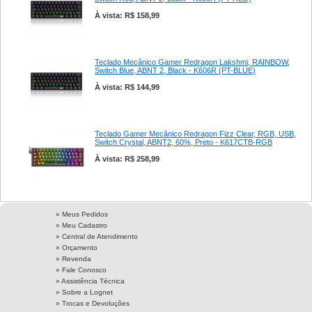
À vista: R$ 158,99
Teclado Mecânico Gamer Redragon Lakshmi, RAINBOW,
Switch Blue, ABNT 2, Black - K606R (PT-BLUE)
À vista: R$ 144,99
Teclado Gamer Mecânico Redragon Fizz Clear, RGB, USB,
Switch Crystal, ABNT2, 60%, Preto - K617CTB-RGB
À vista: R$ 258,99
» Meus Pedidos
» Meu Cadastro
» Central de Atendimento
» Orçamento
» Revenda
» Fale Conosco
» Assistência Técnica
»
Sobre a Lognet
»
Trocas e Devoluções