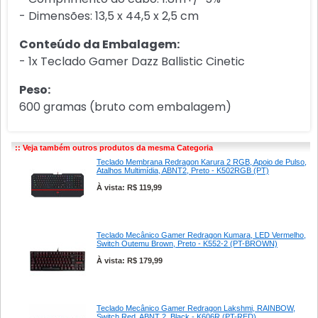
- Dimensões: 13,5 x 44,5 x 2,5 cm
Conteúdo da Embalagem:
- 1x Teclado Gamer Dazz Ballistic Cinetic
Peso:
600 gramas (bruto com embalagem)
:: Veja também outros produtos da mesma Categoria
Teclado Membrana Redragon Karura 2 RGB, Apoio de Pulso,
Atalhos Multimídia, ABNT2, Preto - K502RGB (PT)
À vista: R$ 119,99
Teclado Mecânico Gamer Redragon Kumara, LED Vermelho,
Switch Outemu Brown, Preto - K552-2 (PT-BROWN)
À vista: R$ 179,99
Teclado Mecânico Gamer Redragon Lakshmi, RAINBOW,
Switch Red, ABNT 2, Black - K606R (PT-RED)