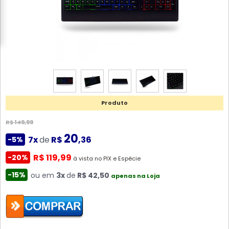
Produto
R$ 149,99
20
7x
de
R$
,36
-5%
R$ 119,99
-20%
à vista no PIX e Espécie
-15%
ou em
3x
de
R$ 42,50
apenas na Loja