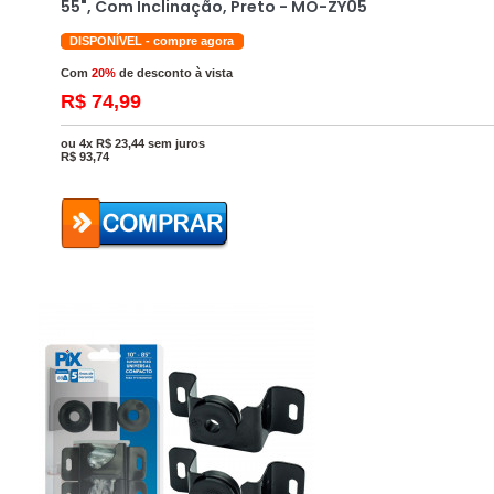
55", Com Inclinação, Preto - MO-ZY05
DISPONÍVEL - compre agora
Com
20%
de desconto à vista
R$ 74,99
ou 4x R$ 23,44 sem juros
R$
93,74