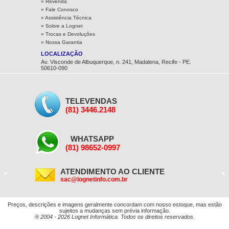
» Revenda
» Fale Conosco
» Assistência Técnica
»
Sobre a Lognet
»
Trocas e Devoluções
»
Nossa Garantia
LOCALIZAÇÃO
Av. Visconde de Albuquerque, n. 241, Madalena, Recife - PE.
50610-090
» Ver no mapa
Formas de Pagamento
TELEVENDAS
Aceitamos PIX, Cartões, Boleto Bancário, Transferência
Bancária
(81) 3446.2148
WHATSAPP
(81) 98652-0997
HORÁRIO DE FUNCIONAMENTO
» Segunda a sexta, das 08:30h às 17:00h
» Sábado, das 09:00h às 13:00h
ATENDIMENTO AO CLIENTE
sac@lognetinfo.com.br
Preços, descrições e imagens geralmente concordam com nosso estoque, mas estão
sujeitos a mudanças sem prévia informação.
® 2004 - 2026 Lognet Informática. Todos os direitos reservados.