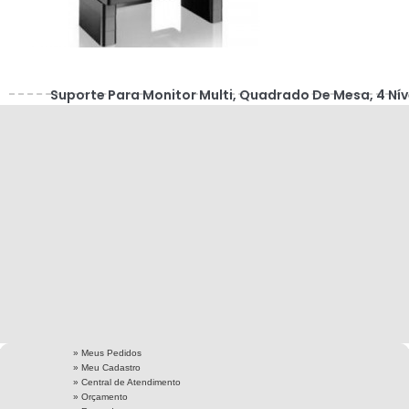
Suporte Para Monitor Multi, Quadrado De Mesa, 4 Nív
De Ajuste, Preto - AC125
DISPONÍVEL - compre agora
Com
20%
de desconto à vista
R$ 68,99
ou 4x R$ 21,56 sem juros
R$
86,24
» Meus Pedidos
» Meu Cadastro
» Central de Atendimento
» Orçamento