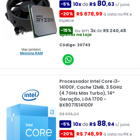
80
10x
de
R$
,63
-5%
s/ juros
R$ 678,99
-20%
à vista no PIX e
Espécie
-15%
ou em
3x
de
R$ 240,48
apenas na Loja
Código: 20743
Veja também:
Memória RAM
Processador Intel Core i3-
14100F, Cache 12MB, 3.5GHz
(4.7GHz Max Turbo), 14ª
Geração, LGA 1700 -
BX8071514100F
R$ 936,24
88
10x
de
R$
,94
-5%
s/ juros
R$ 748,99
-20%
à vista no PIX e