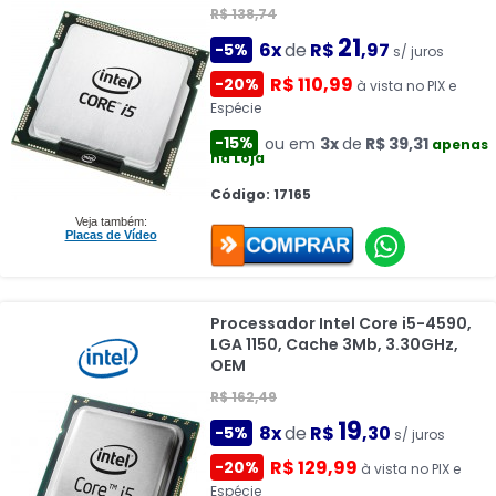
R$ 138,74
21
6x
de
R$
,97
-5%
s/ juros
R$ 110,99
-20%
à vista no PIX e
Espécie
-15%
ou em
3x
de
R$ 39,31
apenas
na Loja
Código: 17165
Veja também:
Placas de Vídeo
Processador Intel Core i5-4590,
LGA 1150, Cache 3Mb, 3.30GHz,
OEM
R$ 162,49
19
8x
de
R$
,30
-5%
s/ juros
R$ 129,99
-20%
à vista no PIX e
Espécie