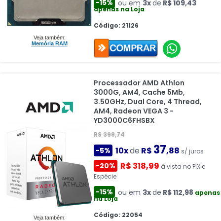
-15%
ou em
3x
de
R$ 109,43
apenas na Loja
Código: 21126
Veja também:
Memória RAM
Processador AMD Athlon
3000G, AM4, Cache 5Mb,
3.50GHz, Dual Core, 4 Thread,
AM4, Radeon VEGA 3 -
YD3000C6FHSBX
R$ 398,74
37
10x
de
R$
,88
-5%
s/ juros
R$ 318,99
-20%
à vista no PIX e
Espécie
-15%
ou em
3x
de
R$ 112,98
apenas
na Loja
Código: 22054
Veja também: