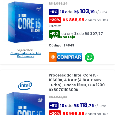
R$ 1.086,24
103
10x
de
R$
,19
-5%
s/ juros
R$ 868,99
-20%
à vista no PIX e
Espécie
-15%
ou em
3x
de
R$ 307,77
apenas na Loja
Código: 24849
Veja também:
Computadores de Alta
Performance
Processador Intel Core I5-
10600K, 4.1GHz (4.8GHz Max
Turbo), Cache 12MB, LGA 1200 -
BX8070110600K
R$ 1.249,99
118
10x
de
R$
,75
-5%
s/ juros
R$ 999,99
-20%
à vista no PIX e