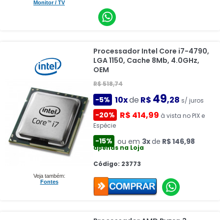
Monitor / TV
Processador Intel Core i7-4790,
LGA 1150, Cache 8Mb, 4.0GHz,
OEM
R$ 518,74
49
10x
de
R$
,28
-5%
s/ juros
R$ 414,99
-20%
à vista no PIX e
Espécie
-15%
ou em
3x
de
R$ 146,98
apenas na Loja
Código: 23773
Veja também:
Fontes