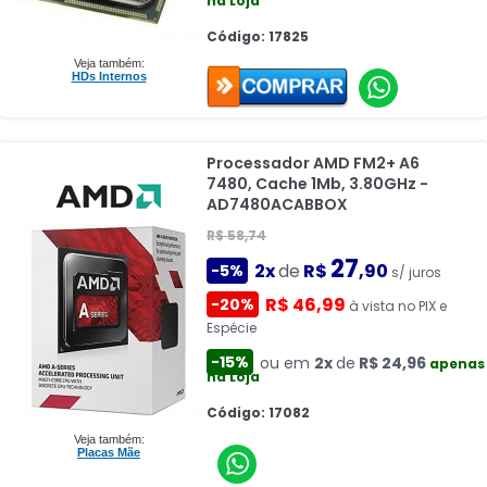
na Loja
Código: 17825
Veja também:
HDs Internos
Processador AMD FM2+ A6
7480, Cache 1Mb, 3.80GHz -
AD7480ACABBOX
R$ 58,74
27
2x
de
R$
,90
-5%
s/ juros
R$ 46,99
-20%
à vista no PIX e
Espécie
-15%
ou em
2x
de
R$ 24,96
apenas
na Loja
Código: 17082
Veja também:
Placas Mãe