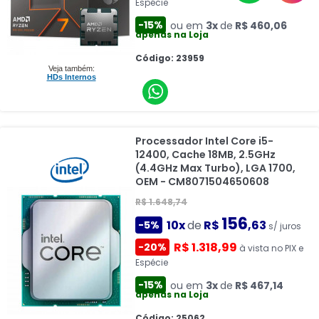
Espécie
-15%
ou em
3x
de
R$ 460,06
apenas na Loja
Código: 23959
Veja também:
HDs Internos
Processador Intel Core i5-
12400, Cache 18MB, 2.5GHz
(4.4GHz Max Turbo), LGA 1700,
OEM - CM8071504650608
R$ 1.648,74
156
10x
de
R$
,63
-5%
s/ juros
R$ 1.318,99
-20%
à vista no PIX e
Espécie
-15%
ou em
3x
de
R$ 467,14
apenas na Loja
Código: 25062