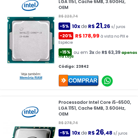
LGA 1151, Cache 6MB, 3.60GHz,
OEM
R$ 223,74
21
10x
de
R$
,26
-5%
s/ juros
R$ 178,99
-20%
à vista no PIX e
Espécie
-15%
ou em
3x
de
R$ 63,39
apenas
na Loja
Código: 23842
Veja também:
Memória RAM
Processador Intel Core i5-6500,
LGA 1151, Cache 6MB, 3.60GHz,
OEM
R$ 278,74
26
10x
de
R$
,48
-5%
s/ juros