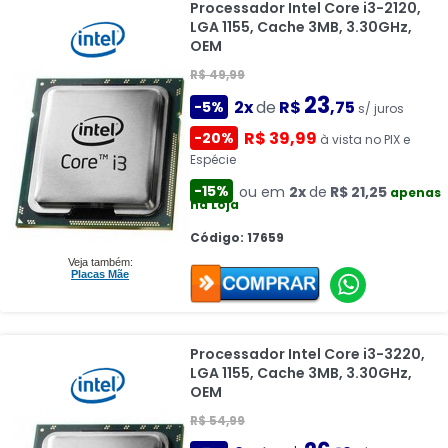
Processador Intel Core i3-2120,
LGA 1155, Cache 3MB, 3.30GHz,
OEM
R$ 49,99
23
2x
de
R$
,75
-5%
s/ juros
R$ 39,99
-20%
à vista no PIX e
Espécie
-15%
ou em
2x
de
R$ 21,25
apenas
na Loja
Código: 17659
Veja também:
Placas Mãe
Processador Intel Core i3-3220,
LGA 1155, Cache 3MB, 3.30GHz,
OEM
R$ 54,99