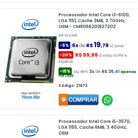
Processador Intel Core i3-6100,
LGA 1151, Cache 3MB, 3.70GHz,
OEM - CM8066201927202
R$ 124,99
19
6x
de
R$
,79
-5%
s/ juros
R$ 99,99
-20%
à vista no PIX e
Espécie
-15%
ou em
3x
de
R$ 35,41
apenas
na Loja
Código: 21672
Veja também:
Placas Mãe
Processador Intel Core i5-3570,
LGA 1155, Cache 6MB, 3.40GHz,
OEM