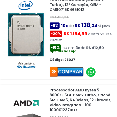
Turbo), 12ª Geração, OEM -
CM8071504651012
R$ 1.456,24
138
10x
de
R$
,34
-5%
s/ juros
R$ 1.164,99
-20%
à vista no PIX e
Espécie
-15%
ou em
3x
de
R$ 412,60
apenas na Loja
Código: 25027
Veja também:
HDs Externos
Processador AMD Ryzen 5
8600G, 5GHz Max Turbo, Cachê
6MB, AM5, 6 Núcleos, 12 Threads,
Vídeo Integrado - 100-
100001237BOX