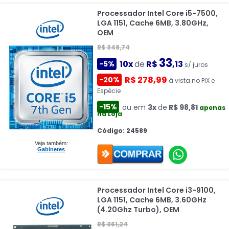
Processador Intel Core i5-7500,
LGA 1151, Cache 6MB, 3.80GHz,
OEM
R$ 348,74
33
10x
de
R$
,13
-5%
s/ juros
R$ 278,99
-20%
à vista no PIX e
Espécie
-15%
ou em
3x
de
R$ 98,81
apenas
na Loja
Código: 24589
Veja também:
Gabinetes
Processador Intel Core i3-9100,
LGA 1151, Cache 6MB, 3.60GHz
(4.20Ghz Turbo), OEM
R$ 361,24