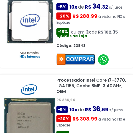
34
10x
de
R$
,32
-5%
s/ juros
R$ 288,99
-20%
à vista no PIX e
Espécie
-15%
ou em
3x
de
R$ 102,35
apenas na Loja
Código: 23843
Veja também:
HDs Internos
Processador Intel Core I7-3770,
LGA 1155, Cache 8MB, 3.40GHz,
OEM
R$ 386,24
36
10x
de
R$
,69
-5%
s/ juros
R$ 308,99
-20%
à vista no PIX e
Espécie