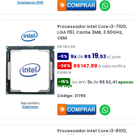
Gravadores DVD
Processador Intel Core i3-7100,
LGA 1151, Cache 3MB, 3.90GHz,
OEM
R$ 184,99
19
9x
de
R$
,53
-5%
s/ juros
R$ 147,99
-20%
à vista no PIX e
Espécie
-15%
ou em
3x
de
R$ 52,41
apenas
na Loja
Código: 21755
Veja também:
Gabinetes
Processador Intel Core i3-8100,