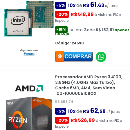
61
10x
de
R$
,63
-5%
s/ juros
R$ 518,99
-20%
à vista no PIX e
Espécie
-15%
ou em
3x
de
R$ 183,81
apenas
na Loja
Código: 24590
Veja também:
Fontes
Processador AMD Ryzen 3 4100,
3.8GHz (4.0GHz Max Turbo),
Cache 6MB, AM4, Sem Vídeo -
100-100000510BOX
R$ 658,74
62
10x
de
R$
,58
-5%
s/ juros
R$ 526,99
-20%
à vista no PIX e
Espécie