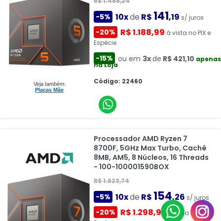
R$ 1.486,24
141
10x
de
R$
,19
-5%
s/ juros
R$ 1.188,99
-20%
à vista no PIX e
Espécie
-15%
ou em
3x
de
R$ 421,10
apenas
na Loja
Código: 22460
Veja também:
Placas Mãe
Processador AMD Ryzen 7
8700F, 5GHz Max Turbo, Cachê
8MB, AM5, 8 Núcleos, 16 Threads
- 100-100001590BOX
R$ 1.623,74
154
10x
de
R$
,26
-5%
s/ juros
R$ 1.298,99
-20%
à vista no PIX e