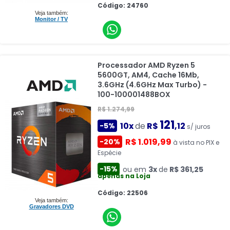
Código: 24760
Veja também:
Monitor / TV
Processador AMD Ryzen 5
5600GT, AM4, Cache 16Mb,
3.6GHz (4.6GHz Max Turbo) -
100-100001488BOX
R$ 1.274,99
121
10x
de
R$
,12
-5%
s/ juros
R$ 1.019,99
-20%
à vista no PIX e
Espécie
-15%
ou em
3x
de
R$ 361,25
apenas na Loja
Código: 22506
Veja também:
Gravadores DVD