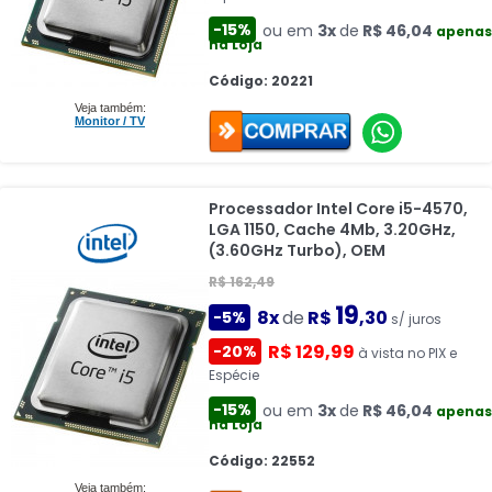
-15%
ou em
3x
de
R$ 46,04
apenas
na Loja
Código: 20221
Veja também:
Monitor / TV
Processador Intel Core i5-4570,
LGA 1150, Cache 4Mb, 3.20GHz,
(3.60GHz Turbo), OEM
R$ 162,49
19
8x
de
R$
,30
-5%
s/ juros
R$ 129,99
-20%
à vista no PIX e
Espécie
-15%
ou em
3x
de
R$ 46,04
apenas
na Loja
Código: 22552
Veja também: