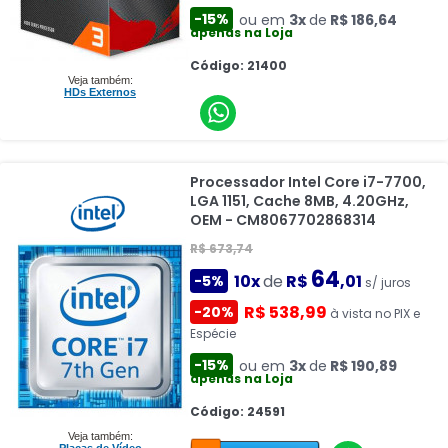
-15%
ou em
3x
de
R$ 186,64
apenas na Loja
Código: 21400
Veja também:
HDs Externos
Processador Intel Core i7-7700,
LGA 1151, Cache 8MB, 4.20GHz,
OEM - CM8067702868314
R$ 673,74
64
10x
de
R$
,01
-5%
s/ juros
R$ 538,99
-20%
à vista no PIX e
Espécie
-15%
ou em
3x
de
R$ 190,89
apenas na Loja
Código: 24591
Veja também: