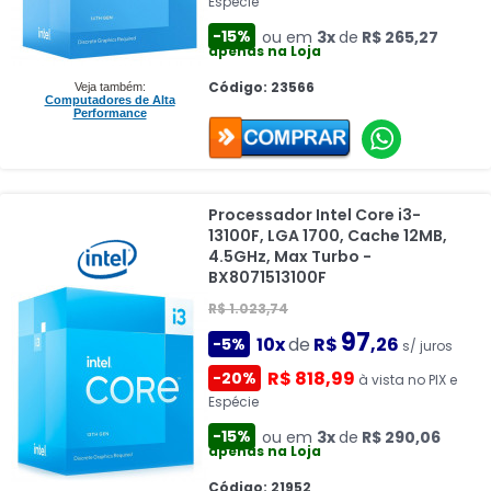
Espécie
-15%
ou em
3x
de
R$ 265,27
apenas na Loja
Código: 23566
Veja também:
Computadores de Alta
Performance
Processador Intel Core i3-
13100F, LGA 1700, Cache 12MB,
4.5GHz, Max Turbo -
BX8071513100F
R$ 1.023,74
97
10x
de
R$
,26
-5%
s/ juros
R$ 818,99
-20%
à vista no PIX e
Espécie
-15%
ou em
3x
de
R$ 290,06
apenas na Loja
Código: 21952