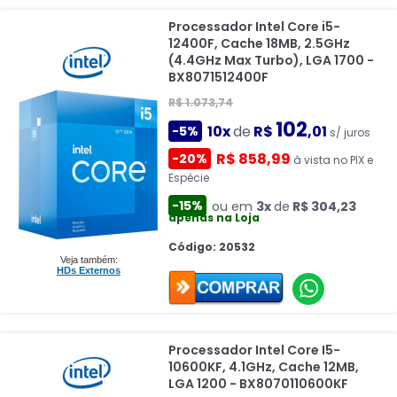
Processador Intel Core i5-
12400F, Cache 18MB, 2.5GHz
(4.4GHz Max Turbo), LGA 1700 -
BX8071512400F
R$ 1.073,74
102
10x
de
R$
,01
-5%
s/ juros
R$ 858,99
-20%
à vista no PIX e
Espécie
-15%
ou em
3x
de
R$ 304,23
apenas na Loja
Código: 20532
Veja também:
HDs Externos
Processador Intel Core I5-
10600KF, 4.1GHz, Cache 12MB,
LGA 1200 - BX8070110600KF