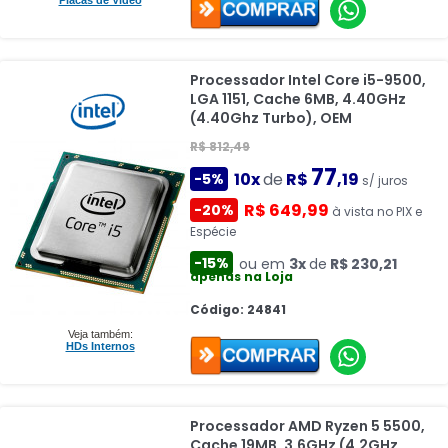
Placas de Vídeo
Processador Intel Core i5-9500,
LGA 1151, Cache 6MB, 4.40GHz
(4.40Ghz Turbo), OEM
R$ 812,49
77
10x
de
R$
,19
-5%
s/ juros
R$ 649,99
-20%
à vista no PIX e
Espécie
-15%
ou em
3x
de
R$ 230,21
apenas na Loja
Código: 24841
Veja também:
HDs Internos
Processador AMD Ryzen 5 5500,
Cache 19MB, 3.6GHz (4.2GHz