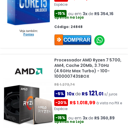
Espécie
-15%
ou em
3x
de
R$ 354,16
apenas na Loja
Código: 24848
Veja também:
Fontes
Processador AMD Ryzen 7 5700,
AM4, Cache 20Mb, 3.7GHz
(4.6GHz Max Turbo) - 100-
100000743SBOX
R$ 1.273,74
121
10x
de
R$
,01
-5%
s/ juros
R$ 1.018,99
-20%
à vista no PIX e
Espécie
-15%
ou em
3x
de
R$ 360,89
apenas na Loja