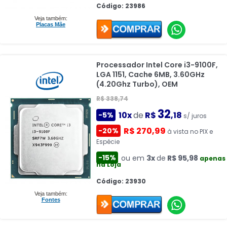
Código: 23986
Veja também:
Placas Mãe
Processador Intel Core i3-9100F,
LGA 1151, Cache 6MB, 3.60GHz
(4.20Ghz Turbo), OEM
R$ 338,74
32
10x
de
R$
,18
-5%
s/ juros
R$ 270,99
-20%
à vista no PIX e
Espécie
-15%
ou em
3x
de
R$ 95,98
apenas
na Loja
Código: 23930
Veja também:
Fontes