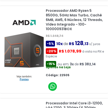
Processador AMD Ryzen 5
8500G, 5GHz Max Turbo, Cachê
6MB, AM5, 6 Núcleos, 12 Threads,
Vídeo Integrado - 100-
100000931BOX
R$ 1.348,74
128
10x
de
R$
,13
-5%
s/ juros
R$ 1.078,99
-20%
à vista no PIX e
Espécie
-15%
ou em
3x
de
R$ 382,14
apenas na Loja
Código: 22505
Veja também:
Fontes
Processador Intel Core i3-12100,
LGA 1700, 3.30GHz (4.30GHz