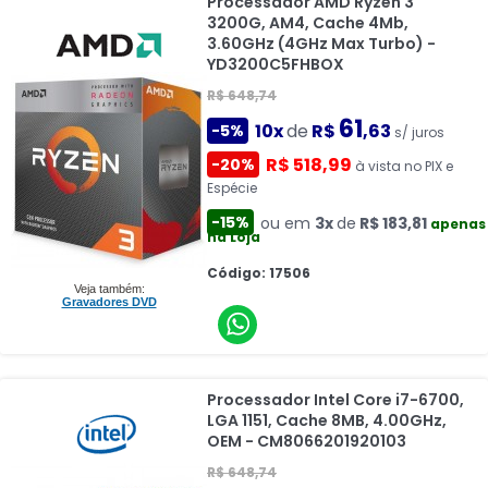
Processador AMD Ryzen 3
3200G, AM4, Cache 4Mb,
3.60GHz (4GHz Max Turbo) -
YD3200C5FHBOX
R$ 648,74
61
10x
de
R$
,63
-5%
s/ juros
R$ 518,99
-20%
à vista no PIX e
Espécie
-15%
ou em
3x
de
R$ 183,81
apenas
na Loja
Código: 17506
Veja também:
Gravadores DVD
Processador Intel Core i7-6700,
LGA 1151, Cache 8MB, 4.00GHz,
OEM - CM8066201920103
R$ 648,74