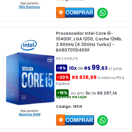
Veja também:
HDs Externos
Processador Intel Core i5-
10400F, LGA 1200, Cache 12Mb,
2.90GHz (4.30GHz Turbo) -
BX8070110400F
R$ 1.048,74
99
10x
de
R$
,63
-5%
s/ juros
R$ 838,99
-20%
à vista no PIX e
Espécie
-15%
ou em
3x
de
R$ 297,14
apenas na Loja
Código: 18114
Veja também:
Memória RAM