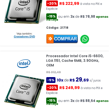
R$ 222,99
-20%
à vista no PIX e
Espécie
-15%
ou em
3x
de
R$ 78,98
apenas
na Loja
Código: 21718
Veja também:
Gravadores DVD
Processador Intel Core i5-6600,
LGA 1151, Cache 6MB, 3.90GHz,
OEM
R$ 312,49
29
10x
de
R$
,69
-5%
s/ juros
R$ 249,99
-20%
à vista no PIX e
Espécie
-15%
ou em
3x
de
R$ 88,54
apenas
na Loja