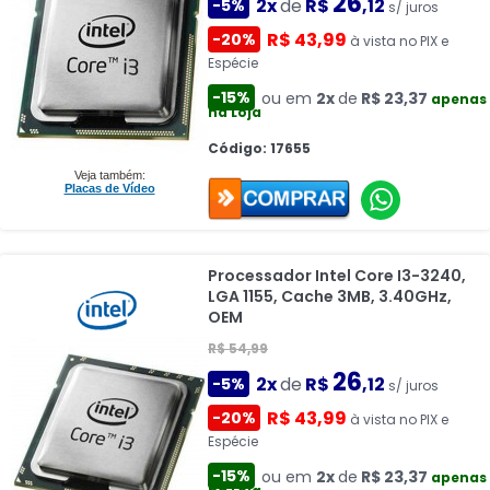
26
2x
de
R$
,12
-5%
s/ juros
R$ 43,99
-20%
à vista no PIX e
Espécie
-15%
ou em
2x
de
R$ 23,37
apenas
na Loja
Código: 17655
Veja também:
Placas de Vídeo
Processador Intel Core I3-3240,
LGA 1155, Cache 3MB, 3.40GHz,
OEM
R$ 54,99
26
2x
de
R$
,12
-5%
s/ juros
R$ 43,99
-20%
à vista no PIX e
Espécie
-15%
ou em
2x
de
R$ 23,37
apenas