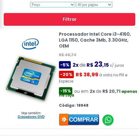
Filtrar
Processador Intel Core i3-4160,
LGA 1150, Cache 3Mb, 3.30GHz,
OEM
R$ 48,74
23
2x
de
R$
,15
-5%
s/ juros
R$ 38,99
-20%
à vista no PIX e
Espécie
-15%
ou em
2x
de
R$ 20,71
apenas
na Loja
Código: 19948
Veja também:
Gravadores DVD