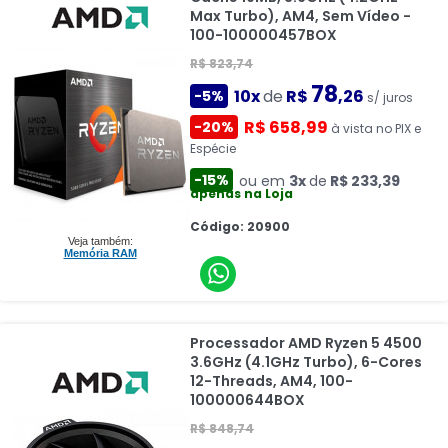
Max Turbo), AM4, Sem Vídeo -
100-100000457BOX
R$ 823,74
78
10x
de
R$
,26
-5%
s/ juros
R$ 658,99
-20%
à vista no PIX e
Espécie
-15%
ou em
3x
de
R$ 233,39
apenas na Loja
Código: 20900
Veja também:
Memória RAM
Processador AMD Ryzen 5 4500
3.6GHz (4.1GHz Turbo), 6-Cores
12-Threads, AM4, 100-
100000644BOX
R$ 848,74