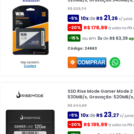
520MB/s, Gravação 540MB/s, 
R$ 223,74
21
10x
de
R$
,26
-5%
s/ juros
R$ 178,99
-20%
à vista no PIX 
-15%
ou em
3x
de
R$ 63,39
ap
Código: 24663
Veja também:
Coolers
SSD Rise Mode Gamer Mode Z Se
530MB/s, Gravação: 520MB/s,
R$ 244,99
23
10x
de
R$
,27
-5%
s/ juros
R$ 195,99
-20%
à vista no PIX 