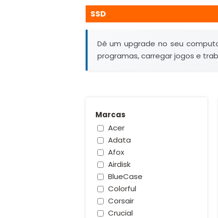
SSD
Dê um upgrade no seu comput
programas, carregar jogos e tra
Marcas
Acer
Adata
Afox
Airdisk
BlueCase
Colorful
Corsair
Crucial