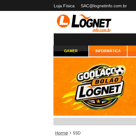
Loja Física
SAC@lognetinfo.com.br
GAMER
INFORMÁTICA
Home
> SSD