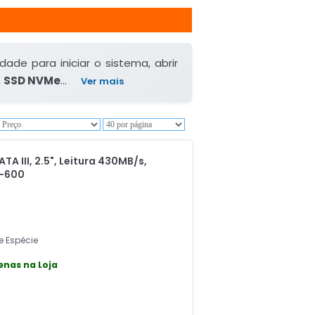
dade para iniciar o sistema, abrir
,
SSD NVMe
...
Ver mais
TA III, 2.5", Leitura 430MB/s,
M-600
 e Espécie
enas na Loja