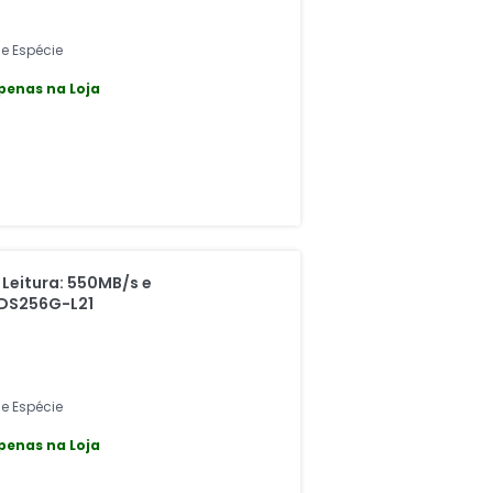
 e Espécie
penas na Loja
 Leitura: 550MB/s e
KDS256G-L21
 e Espécie
penas na Loja