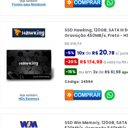
Veja também:
Fontes para Notebook
SSD Hawking, 120GB, SATA III 6
Gravação 450MB/s, Preto - 
R$ 218,74
20
10x
de
R$
,78
-5%
s/ juro
R$ 174,99
-20%
à vista no PIX 
-15%
ou em
3x
de
R$ 61,98
ape
Código: 24594
Veja também:
HDs Externos
SSD Win Memory, 120GB, SATA II