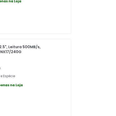
enas na Loja
.5", Leitura 500MB/s,
SFNX17/240G
s
 e Espécie
enas na Loja