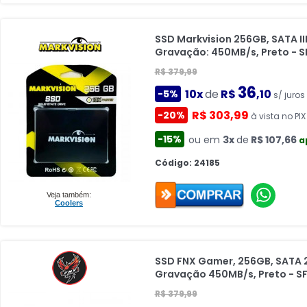
SSD Markvision 256GB, SATA III
Gravação: 450MB/s, Preto - 
R$ 379,99
36
10x
de
R$
,10
-5%
s/ juros
R$ 303,99
-20%
à vista no PIX
-15%
ou em
3x
de
R$ 107,66
a
Código: 24185
Veja também:
Coolers
SSD FNX Gamer, 256GB, SATA 2
Gravação 450MB/s, Preto - S
R$ 379,99