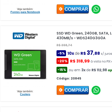
Veja também:
Fontes para Notebook
SSD WD Green, 240GB, SATA, 
430MB/s - WDS240G3G0A
R$ 398,74
37
10x
de
R$
,88
-5%
s/ juro
R$ 318,99
-20%
à vista no PIX 
-15%
ou em
3x
de
R$ 112,98
ap
Código: 20845
Veja também:
Coolers