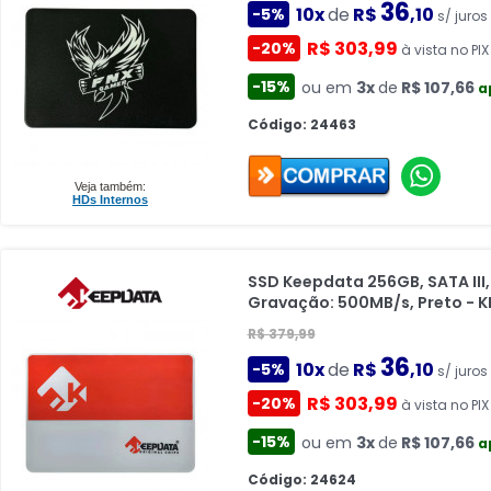
36
10x
de
R$
,10
-5%
s/ juros
R$ 303,99
-20%
à vista no PIX
-15%
ou em
3x
de
R$ 107,66
a
Código: 24463
Veja também:
HDs Internos
SSD Keepdata 256GB, SATA III,
Gravação: 500MB/s, Preto - 
R$ 379,99
36
10x
de
R$
,10
-5%
s/ juros
R$ 303,99
-20%
à vista no PIX
-15%
ou em
3x
de
R$ 107,66
a
Código: 24624