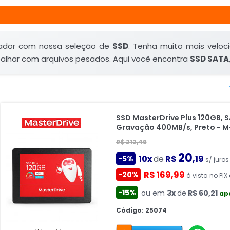
ador com nossa seleção de
SSD
. Tenha muito mais veloci
balhar com arquivos pesados. Aqui você encontra
SSD SATA
SSD MasterDrive Plus 120GB, SA
Gravação 400MB/s, Preto - 
R$ 212,49
20
10x
de
R$
,19
-5%
s/ juros
R$ 169,99
-20%
à vista no PIX
-15%
ou em
3x
de
R$ 60,21
ap
Código: 25074