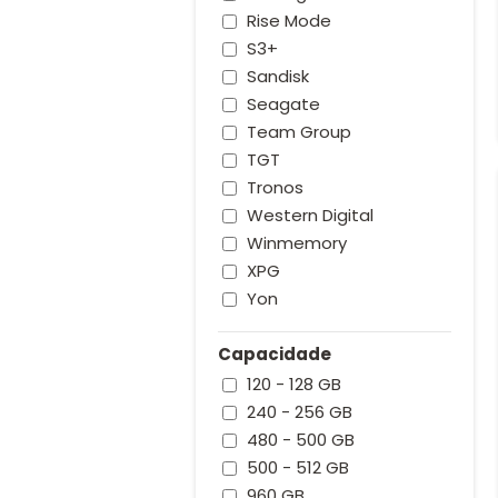
Rise Mode
S3+
Sandisk
Seagate
Team Group
TGT
Tronos
Western Digital
Winmemory
XPG
Yon
Capacidade
120 - 128 GB
240 - 256 GB
480 - 500 GB
500 - 512 GB
960 GB