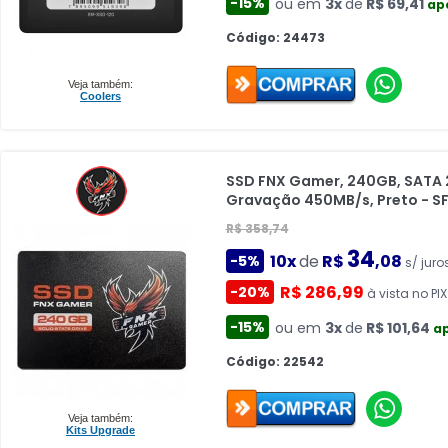
-15%
ou em
3x
de
R$ 69,41
ap
Código: 24473
Veja também:
Coolers
SSD FNX Gamer, 240GB, SATA 2
Gravação 450MB/s, Preto - 
R$ 358,74
34
10x
de
R$
,08
-5%
s/ juro
R$ 286,99
-20%
à vista no PIX
-15%
ou em
3x
de
R$ 101,64
ap
Código: 22542
Veja também:
Kits Upgrade