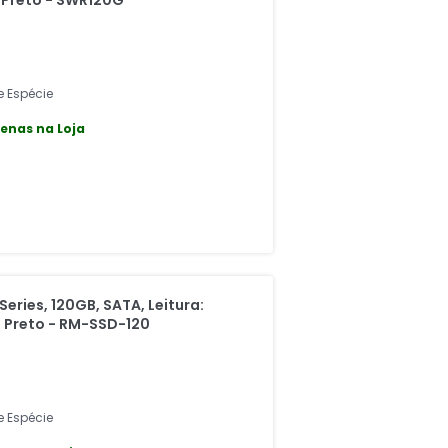
Preto - SWR120G
e Espécie
enas na Loja
ries, 120GB, SATA, Leitura:
 Preto - RM-SSD-120
e Espécie