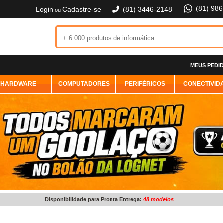
(81) 98
Login
Cadastre-se
(81) 3446-2148
ou
MEUS PEDI
HARDWARE
COMPUTADORES
PERIFÉRICOS
CONECTIVID
Disponibilidade para Pronta Entrega:
48 modelos