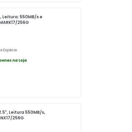
, Leitura: 550MB/s e
SMARK17/256G
 e Espécie
penas na Loja
.5", Leitura 550MB/s,
FNX17/256G