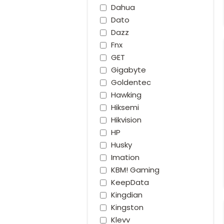
Dahua
Dato
Dazz
Fnx
GET
Gigabyte
Goldentec
Hawking
Hiksemi
Hikvision
HP
Husky
Imation
KBM! Gaming
KeepData
Kingdian
Kingston
Klevv