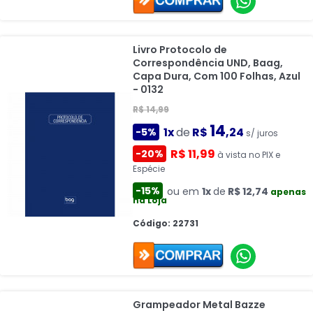
Livro Protocolo de
Correspondência UND, Baag,
Capa Dura, Com 100 Folhas, Azul
- 0132
R$ 14,99
14
1x
de
R$
,24
-5%
s/ juros
R$ 11,99
-20%
à vista no PIX e
Espécie
-15%
ou em
1x
de
R$ 12,74
apenas
na Loja
Código: 22731
Grampeador Metal Bazze