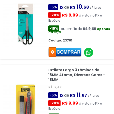
10
1x
de
R$
,68
-5%
s/ juros
R$ 8,99
-20%
à vista no PIX e
Espécie
-15%
ou em
1x
de
R$ 9,55
apenas
na Loja
Código: 23781
Estilete Largo 3 Lâminas de
18MM Átomo, Diversas Cores -
18MM
R$ 12,49
11
1x
de
R$
,87
-5%
s/ juros
R$ 9,99
-20%
à vista no PIX e
Espécie