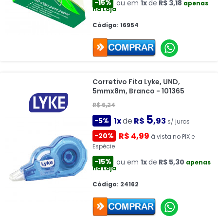
-15%
ou em
1x
de
R$ 3,18
apenas
na Loja
Código: 16954
Corretivo Fita Lyke, UND,
5mmx8m, Branco - 101365
R$ 6,24
5
1x
de
R$
,93
-5%
s/ juros
R$ 4,99
-20%
à vista no PIX e
Espécie
-15%
ou em
1x
de
R$ 5,30
apenas
na Loja
Código: 24162