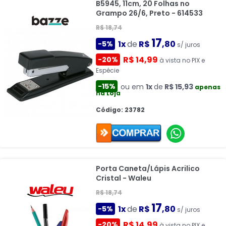
B5945, 11cm, 20 Folhas no
Grampo 26/6, Preto - 614533
R$ 18,74
17
1x
de
R$
,80
-5%
s/ juros
R$ 14,99
-20%
à vista no PIX e
Espécie
-15%
ou em
1x
de
R$ 15,93
apenas
na Loja
Código: 23782
Porta Caneta/Lápis Acrilico
Cristal - Waleu
R$ 18,74
17
1x
de
R$
,80
-5%
s/ juros
R$ 14,99
-20%
à vista no PIX e