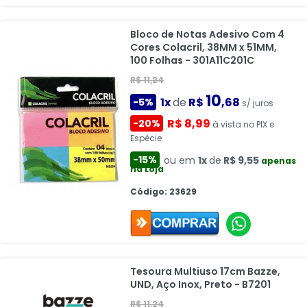
Bloco de Notas Adesivo Com 4
Cores Colacril, 38MM x 51MM,
100 Folhas - 301A11C201C
R$ 11,24
10
1x
de
R$
,68
-5%
s/ juros
R$ 8,99
-20%
à vista no PIX e
Espécie
-15%
ou em
1x
de
R$ 9,55
apenas
na Loja
Código: 23629
Tesoura Multiuso 17cm Bazze,
UND, Aço Inox, Preto - B7201
R$ 11,24