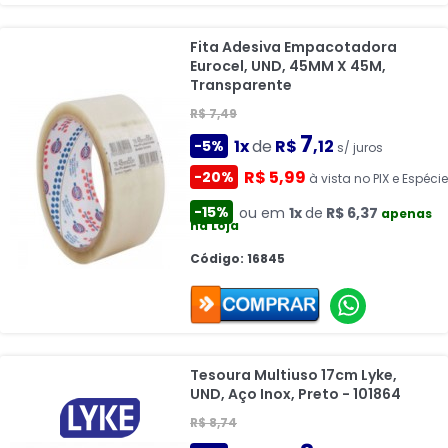
Fita Adesiva Empacotadora
Eurocel, UND, 45MM X 45M,
Transparente
R$ 7,49
7
1x
de
R$
,12
-5%
s/ juros
R$ 5,99
-20%
à vista no PIX e Espécie
-15%
ou em
1x
de
R$ 6,37
apenas
na Loja
Código: 16845
Tesoura Multiuso 17cm Lyke,
UND, Aço Inox, Preto - 101864
R$ 8,74