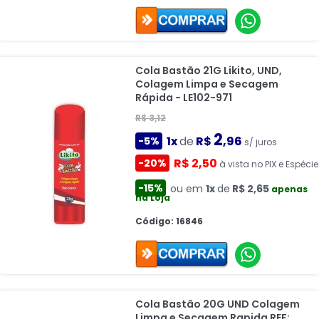
Cola Bastão 21G Likito, UND,
Colagem Limpa e Secagem
Rápida - LE102-971
R$ 3,12
2
1x
de
R$
,96
-5%
s/ juros
R$ 2,50
-20%
à vista no PIX e Espécie
-15%
ou em
1x
de
R$ 2,65
apenas
na Loja
Código: 16846
Cola Bastão 20G UND Colagem
Limpa e Secagem Rapida REF: