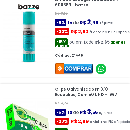
608389 - bazze
R$ 3,12
2
1x
de
R$
,96
-5%
s/ juros
R$ 2,50
-20%
à vista no PIX e Espécie
-15%
ou em
1x
de
R$ 2,65
apenas
na Loja
Código: 21446
Clips Galvanizado N°3/0
Eccoclips, Com 50 UND - 1967
R$ 3,74
3
1x
de
R$
,55
-5%
s/ juros
R$ 2,99
-20%
à vista no PIX e Espécie