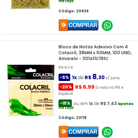
na Loja
Código: 20926
Bloco de Notas Adesivo Com 4
Colacril, 38MM x 50MM, 100 UND,
Amarelo - 301A11C191C
R$ 8,74
8
1x
de
R$
,30
-5%
s/ juros
R$ 6,99
-20%
à vista no PIX e
Espécie
-15%
ou em
1x
de
R$ 7,43
apenas
na Loja
Código: 23118