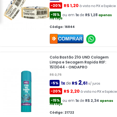
R$ 1,20
-20%
à vista no PIX e Espécie
-15%
ou em
1x
de
R$ 1,28
apenas
na Loja
Código: 16844
Cola Bastão 21G UND Colagem
Limpa e Secagem Rapida REF:
1513044 - ONDAPRO
R$ 2,75
2
1x
de
R$
,61
-5%
s/ juros
R$ 2,20
-20%
à vista no PIX e Espécie
-15%
ou em
1x
de
R$ 2,34
apenas
na Loja
Código: 21722