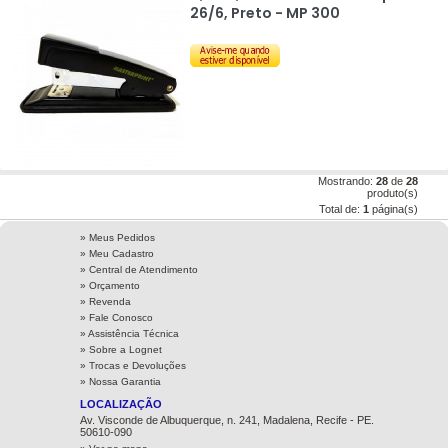
26/6, Preto - MP 300
Mostrando:
28
de
28
produto(s)
Total de:
1
página(s)
» Meus Pedidos
» Meu Cadastro
» Central de Atendimento
» Orçamento
» Revenda
» Fale Conosco
» Assistência Técnica
»
Sobre a Lognet
»
Trocas e Devoluções
»
Nossa Garantia
LOCALIZAÇÃO
Av. Visconde de Albuquerque, n. 241, Madalena, Recife - PE.
50610-090