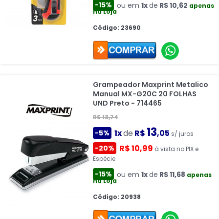
-15%
ou em
1x
de
R$ 10,62
apenas
na Loja
Código: 23690
Grampeador Maxprint Metalico
Manual MX-G20C 20 FOLHAS
UND Preto - 714465
R$ 13,74
13
1x
de
R$
,05
-5%
s/ juros
R$ 10,99
-20%
à vista no PIX e
Espécie
-15%
ou em
1x
de
R$ 11,68
apenas
na Loja
Código: 20938