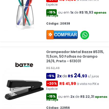
Espécie
-15%
ou em
1x
de
R$ 15,93
apenas
na Loja
Código: 20838
Grampeador Metal Bazze B5315,
11,5cm, 50 Folhas no Grampo
26/6, Preto - 613031
R$ 52,49
24
2x
de
R$
,93
-5%
s/ juros
R$ 41,99
-20%
à vista no PIX e
Espécie
-15%
ou em
2x
de
R$ 22,31
apenas
na Loja
Código: 22956