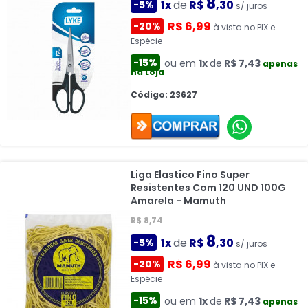
8
1x
de
R$
,30
-5%
s/ juros
R$ 6,99
-20%
à vista no PIX e
Espécie
-15%
ou em
1x
de
R$ 7,43
apenas
na Loja
Código: 23627
Liga Elastico Fino Super
Resistentes Com 120 UND 100G
Amarela - Mamuth
R$ 8,74
8
1x
de
R$
,30
-5%
s/ juros
R$ 6,99
-20%
à vista no PIX e
Espécie
-15%
ou em
1x
de
R$ 7,43
apenas