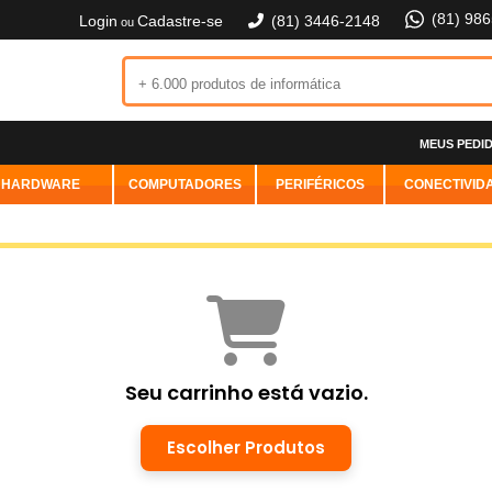
(81) 98
Login
Cadastre-se
(81) 3446-2148
ou
MEUS PEDI
HARDWARE
COMPUTADORES
PERIFÉRICOS
CONECTIVID
Seu carrinho está vazio.
Escolher Produtos