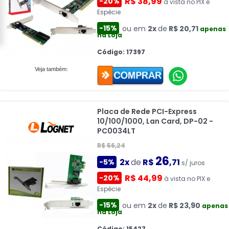
R$ 38,99
-20%
à vista no PIX e
Espécie
-15%
ou em
2x
de
R$ 20,71
apenas
na Loja
Código: 17397
Veja também:
Placa de Rede PCI-Express
10/100/1000, Lan Card, DP-02 -
PC0034LT
R$ 56,24
26
2x
de
R$
,71
-5%
s/ juros
R$ 44,99
-20%
à vista no PIX e
Espécie
-15%
ou em
2x
de
R$ 23,90
apenas
na Loja
Código: 15427