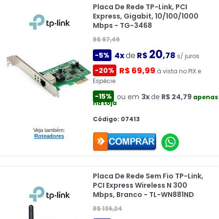
Placa De Rede TP-Link, PCI
Express, Gigabit, 10/100/1000
Mbps - TG-3468
R$ 87,49
20
4x
de
R$
,78
-5%
s/ juros
R$ 69,99
-20%
à vista no PIX e
Espécie
-15%
ou em
3x
de
R$ 24,79
apenas
na Loja
Código: 07413
Veja também:
Roteadores
Placa De Rede Sem Fio TP-Link,
PCI Express Wireless N 300
Mbps, Branco - TL-WN881ND
R$ 136,24