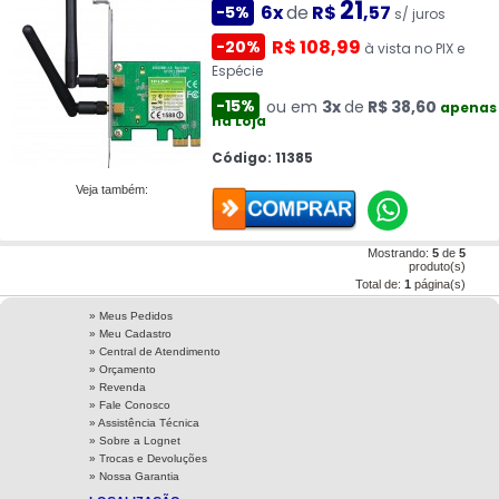
21
6x
de
R$
,57
-5%
s/ juros
R$ 108,99
-20%
à vista no PIX e
Espécie
-15%
ou em
3x
de
R$ 38,60
apenas
na Loja
Código: 11385
Veja também:
Mostrando:
5
de
5
produto(s)
Total de:
1
página(s)
» Meus Pedidos
» Meu Cadastro
» Central de Atendimento
» Orçamento
» Revenda
» Fale Conosco
» Assistência Técnica
»
Sobre a Lognet
»
Trocas e Devoluções
»
Nossa Garantia