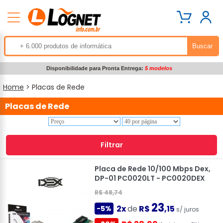
Disponibilidade para Pronta Entrega:
5 modelos
Home
> Placas de Rede
Placas de Rede
Filtrar
Placa de Rede 10/100 Mbps Dex,
DP-01 PC0020LT - PC0020DEX
R$ 48,74
23
2x
de
R$
,15
-5%
s/ juros