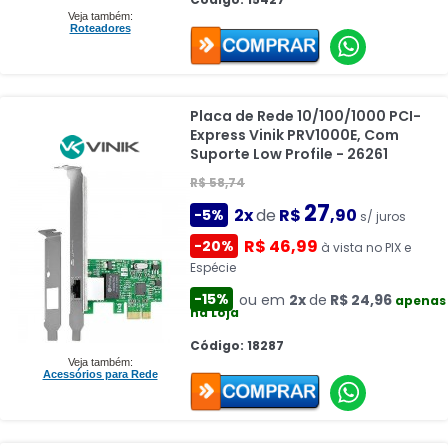
Veja também:
Roteadores
Placa de Rede 10/100/1000 PCI-
Express Vinik PRV1000E, Com
Suporte Low Profile - 26261
R$ 58,74
27
2x
de
R$
,90
-5%
s/ juros
R$ 46,99
-20%
à vista no PIX e
Espécie
-15%
ou em
2x
de
R$ 24,96
apenas
na Loja
Código: 18287
Veja também:
Acessórios para Rede