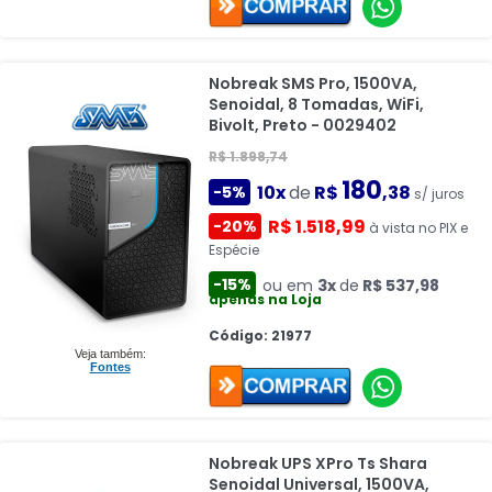
Nobreak SMS Pro, 1500VA,
Senoidal, 8 Tomadas, WiFi,
Bivolt, Preto - 0029402
R$ 1.898,74
180
10x
de
R$
,38
-5%
s/ juros
R$ 1.518,99
-20%
à vista no PIX e
Espécie
-15%
ou em
3x
de
R$ 537,98
apenas na Loja
Código: 21977
Veja também:
Fontes
Nobreak UPS XPro Ts Shara
Senoidal Universal, 1500VA,