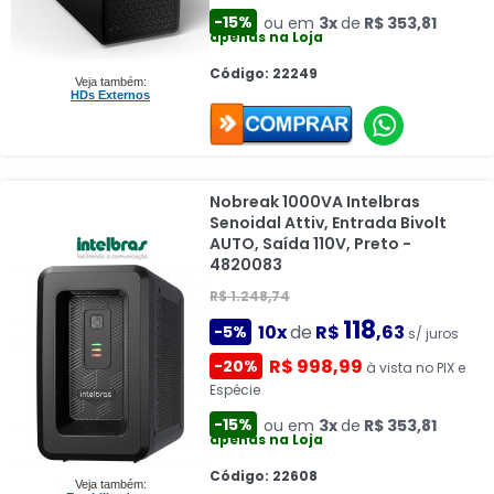
-15%
ou em
3x
de
R$ 353,81
apenas na Loja
Código: 22249
Veja também:
HDs Externos
Nobreak 1000VA Intelbras
Senoidal Attiv, Entrada Bivolt
AUTO, Saída 110V, Preto -
4820083
R$ 1.248,74
118
10x
de
R$
,63
-5%
s/ juros
R$ 998,99
-20%
à vista no PIX e
Espécie
-15%
ou em
3x
de
R$ 353,81
apenas na Loja
Código: 22608
Veja também: