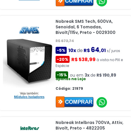
Nobreak SMS Tech, 600VA,
Senoidal, 6 Tomadas,
Bivolt/115v, Preto - 0029300
R$ 673,74
64
10x
de
R$
,01
-5%
s/ juros
R$ 538,99
-20%
à vista no PIX e
Espécie
-15%
ou em
3x
de
R$ 190,89
apenas na Loja
Código: 21979
Veja também:
Módulos Isoladores
Nobreak Intelbras 700VA, Attiv,
Bivolt, Preto - 4822205