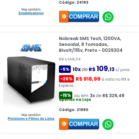
Código: 24193
Veja também:
Estabilizadores
Nobreak SMS Tech, 1200VA,
Senoidal, 8 Tomadas,
Bivolt/115v, Preto - 0029304
R$ 1.148,74
109
10x
de
R$
,13
-5%
s/ juros
R$ 918,99
-20%
à vista no PIX e
Espécie
-15%
ou em
3x
de
R$ 325,48
apenas na Loja
Código: 21990
Veja também:
Protetores e Filtros de Linha