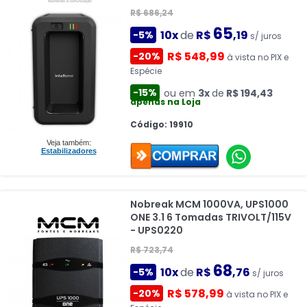
R$ 686,24
65
10x
de
R$
,19
-5%
s/ juros
R$ 548,99
-20%
à vista no PIX e
Espécie
-15%
ou em
3x
de
R$ 194,43
apenas na Loja
Código: 19910
Veja também:
Estabilizadores
Nobreak MCM 1000VA, UPS1000
ONE 3.1 6 Tomadas TRIVOLT/115V
- UPS0220
R$ 723,74
68
10x
de
R$
,76
-5%
s/ juros
R$ 578,99
-20%
à vista no PIX e