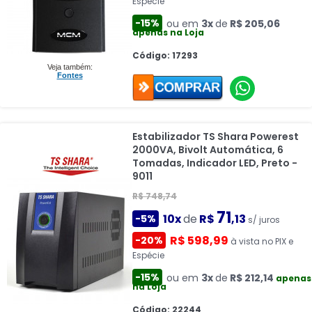
Espécie
-15%
ou em
3x
de
R$ 205,06
apenas na Loja
Código: 17293
Veja também:
Fontes
Estabilizador TS Shara Powerest
2000VA, Bivolt Automática, 6
Tomadas, Indicador LED, Preto -
9011
R$ 748,74
71
10x
de
R$
,13
-5%
s/ juros
R$ 598,99
-20%
à vista no PIX e
Espécie
-15%
ou em
3x
de
R$ 212,14
apenas
na Loja
Código: 22244