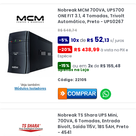
Nobreak MCM 700VA, UPS700
ONE FIT 3.1, 4 Tomadas, Trivolt
Automático, Preto - UPS0267
R$ 548,74
52
10x
de
R$
,13
-5%
s/ juros
R$ 438,99
-20%
à vista no PIX e
Espécie
-15%
ou em
3x
de
R$ 155,48
apenas na Loja
Código: 22105
Veja também:
Módulos Isoladores
Nobreak TS Shara UPS Mini,
700VA, 6 Tomadas, Entrada
Bivolt, Saída 115V, 1BS 5AH, Preto
- 4541