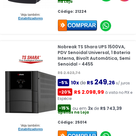
na Loja
Código: 21224
Veja também:
Estabilizadores
Nobreak TS Shara UPS 1500VA,
PDV Senoidal Universal, 1 Bateria
Interna, Bivolt Automática, Semi
Senoidal - 4455
R$ 2.623,74
249
10x
de
R$
,26
-5%
s/ juros
R$ 2.098,99
-20%
à vista no PIX e
Espécie
-15%
ou em
3x
de
R$ 743,39
apenas na Loja
Código: 25014
Veja também:
Estabilizadores