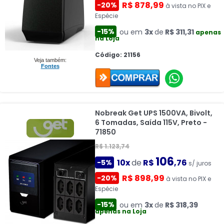
R$ 878,99
-20%
à vista no PIX e
Espécie
-15%
ou em
3x
de
R$ 311,31
apenas
na Loja
Código: 21156
Veja também:
Fontes
Nobreak Get UPS 1500VA, Bivolt,
6 Tomadas, Saída 115V, Preto -
71850
R$ 1.123,74
106
10x
de
R$
,76
-5%
s/ juros
R$ 898,99
-20%
à vista no PIX e
Espécie
-15%
ou em
3x
de
R$ 318,39
apenas na Loja