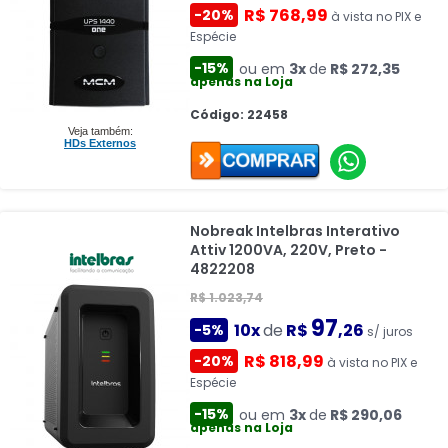
R$ 768,99
-20%
à vista no PIX e
Espécie
-15%
ou em
3x
de
R$ 272,35
apenas na Loja
Código: 22458
Veja também:
HDs Externos
Nobreak Intelbras Interativo
Attiv 1200VA, 220V, Preto -
4822208
R$ 1.023,74
97
10x
de
R$
,26
-5%
s/ juros
R$ 818,99
-20%
à vista no PIX e
Espécie
-15%
ou em
3x
de
R$ 290,06
apenas na Loja