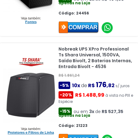
apenas na Loja
Código: 24456
Veja também:
Fontes
Nobreak UPS XPro Professional
Ts Shara Universal, 1500VA,
Saída Bivolt, 2 Baterias Internas,
Entrada Bivolt - 4536
R$ 1.861,24
176
10x
de
R$
,82
-5%
s/ juros
R$ 1.488,99
-20%
à vista no PIX e
Espécie
-15%
ou em
3x
de
R$ 527,35
apenas na Loja
Código: 21223
Veja também:
Protetores e Filtros de Linha