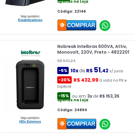
apenas na Loja
Código: 22146
Veja também:
Estabilizadores
Nobreak Intelbras 600VA, Attiv,
Monovolt, 220V, Preto - 4822201
R$ 541,24
51
10x
de
R$
,42
-5%
s/ juros
R$ 432,99
-20%
à vista no PIX e
Espécie
-15%
ou em
3x
de
R$ 153,35
apenas na Loja
Código: 24894
Veja também:
HDs Externos