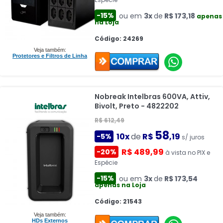
-15%
ou em
3x
de
R$ 173,18
apenas
na Loja
Código: 24269
Veja também:
Protetores e Filtros de Linha
Nobreak Intelbras 600VA, Attiv,
Bivolt, Preto - 4822202
R$ 612,49
58
10x
de
R$
,19
-5%
s/ juros
R$ 489,99
-20%
à vista no PIX e
Espécie
-15%
ou em
3x
de
R$ 173,54
apenas na Loja
Código: 21543
Veja também:
HDs Externos