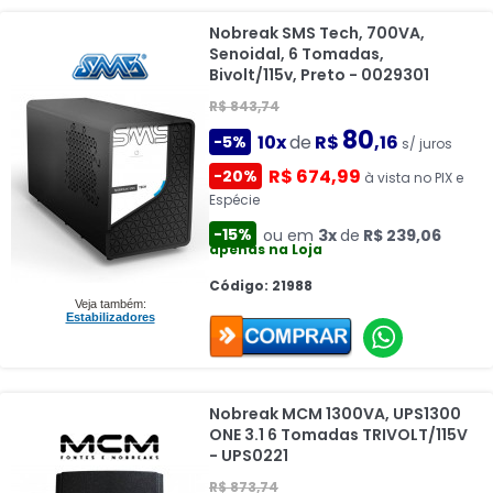
Nobreak SMS Tech, 700VA,
Senoidal, 6 Tomadas,
Bivolt/115v, Preto - 0029301
R$ 843,74
80
10x
de
R$
,16
-5%
s/ juros
R$ 674,99
-20%
à vista no PIX e
Espécie
-15%
ou em
3x
de
R$ 239,06
apenas na Loja
Código: 21988
Veja também:
Estabilizadores
Nobreak MCM 1300VA, UPS1300
ONE 3.1 6 Tomadas TRIVOLT/115V
- UPS0221
R$ 873,74