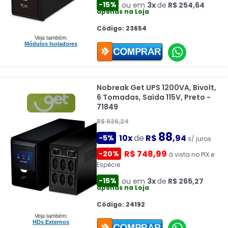
-15%
ou em
3x
de
R$ 254,64
apenas na Loja
Código: 23654
Veja também:
Módulos Isoladores
Nobreak Get UPS 1200VA, Bivolt,
6 Tomadas, Saída 115V, Preto -
71849
R$ 936,24
88
10x
de
R$
,94
-5%
s/ juros
R$ 748,99
-20%
à vista no PIX e
Espécie
-15%
ou em
3x
de
R$ 265,27
apenas na Loja
Código: 24192
Veja também:
HDs Externos