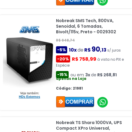
Nobreak SMS Tech, 800VA,
Senoidal, 6 Tomadas,
Bivolt/115v, Preto - 0029302
R$ 948,74
90
10x
de
R$
,13
-5%
s/ juros
R$ 758,99
-20%
à vista no PIX e
Espécie
-15%
ou em
3x
de
R$ 268,81
apenas na Loja
Código: 21981
Veja também:
HDs Externos
Nobreak TS Shara 1000VA, UPS
Compact XPro Universal,