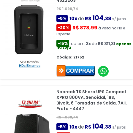
4822209
R$ 1.098,74
104
10x
de
R$
,38
-5%
s/ juros
R$ 878,99
-20%
à vista no PIX e
Espécie
-15%
ou em
3x
de
R$ 311,31
apenas
na Loja
Código: 21752
Veja também:
HDs Externos
Nobreak TS Shara UPS Compact
XPRO 800VA, Senoidal, 1BS,
Bivolt, 6 Tomadas de Saída, 7AH,
Preto - 4447
R$ 1.098,74
104
10x
de
R$
,38
-5%
s/ juros