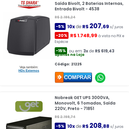
Saída Bivolt, 2 Baterias Internas,
Entrada Bivolt - 4538
R$ 2.186,24
207
10x
de
R$
,69
-5%
s/ juros
R$ 1.748,99
-20%
à vista no PIX e
Espécie
-15%
ou em
3x
de
R$ 619,43
apenas na Loja
Código: 21225
Veja também:
HDs Externos
Nobreak GET UPS 3000VA,
Monovolt, 6 Tomadas, Saída
220V, Preto - 71851
R$ 2.198,74
208
10x
de
R$
,88
-5%
s/ juros