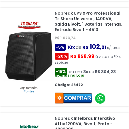
Nobreak UPS XPro Professional
Ts Shara Universal, 1400VA,
Saída Bivolt, 1 Baterias Internas,
Entrada Bivolt - 4513
R$ 1.073,74
102
10x
de
R$
,01
-5%
s/ juros
R$ 858,99
-20%
à vista no PIX e
Espécie
-15%
ou em
3x
de
R$ 304,23
apenas na Loja
Código: 23472
Veja também:
Fontes
Nobreak Intelbras Interativo
Attiv 1200VA, Bivolt, Preto -