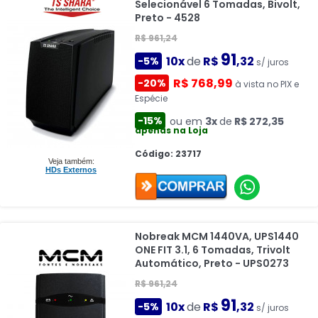
Selecionável 6 Tomadas, Bivolt,
Preto - 4528
R$ 961,24
91
10x
de
R$
,32
-5%
s/ juros
R$ 768,99
-20%
à vista no PIX e
Espécie
-15%
ou em
3x
de
R$ 272,35
apenas na Loja
Código: 23717
Veja também:
HDs Externos
Nobreak MCM 1440VA, UPS1440
ONE FIT 3.1, 6 Tomadas, Trivolt
Automático, Preto - UPS0273
R$ 961,24
91
10x
de
R$
,32
-5%
s/ juros