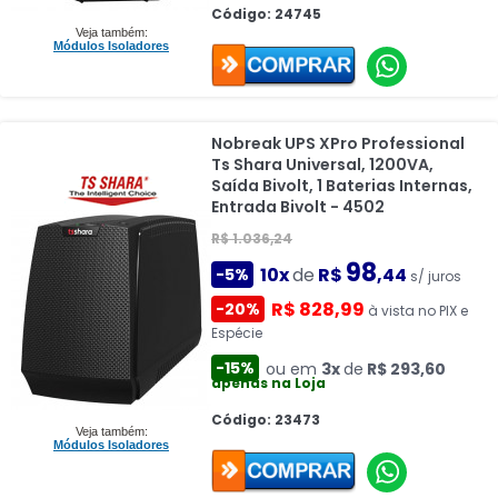
Código: 24745
Veja também:
Módulos Isoladores
Nobreak UPS XPro Professional
Ts Shara Universal, 1200VA,
Saída Bivolt, 1 Baterias Internas,
Entrada Bivolt - 4502
R$ 1.036,24
98
10x
de
R$
,44
-5%
s/ juros
R$ 828,99
-20%
à vista no PIX e
Espécie
-15%
ou em
3x
de
R$ 293,60
apenas na Loja
Código: 23473
Veja também:
Módulos Isoladores