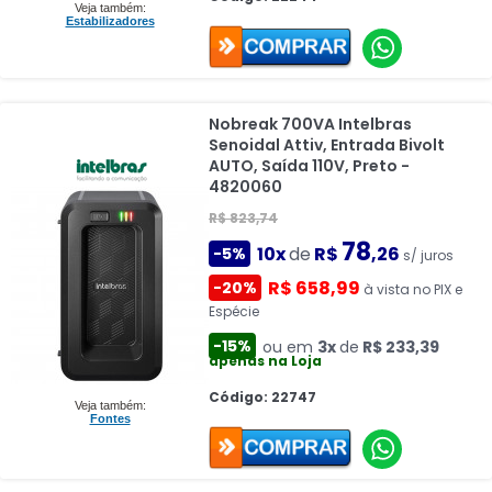
Veja também:
Estabilizadores
Nobreak 700VA Intelbras
Senoidal Attiv, Entrada Bivolt
AUTO, Saída 110V, Preto -
4820060
R$ 823,74
78
10x
de
R$
,26
-5%
s/ juros
R$ 658,99
-20%
à vista no PIX e
Espécie
-15%
ou em
3x
de
R$ 233,39
apenas na Loja
Código: 22747
Veja também:
Fontes