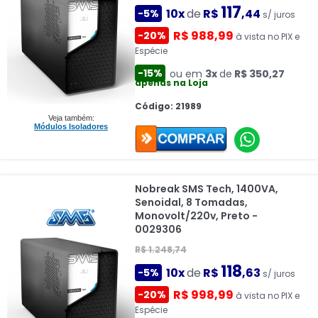
117
10x
de
R$
,44
-5%
s/ juros
R$ 988,99
-20%
à vista no PIX e
Espécie
-15%
ou em
3x
de
R$ 350,27
apenas na Loja
Código: 21989
Veja também:
Módulos Isoladores
Nobreak SMS Tech, 1400VA,
Senoidal, 8 Tomadas,
Monovolt/220v, Preto -
0029306
R$ 1.248,74
118
10x
de
R$
,63
-5%
s/ juros
R$ 998,99
-20%
à vista no PIX e
Espécie