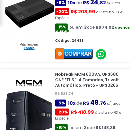
24
10x
de
R$
,82
-5%
s/ juros
R$ 208,99
-20%
à vista no PIX e
Espécie
-15%
ou em
3x
de
R$ 74,02
apenas
na Loja
Código: 24431
Veja também:
Fontes
Nobreak MCM 600VA, UPS600
ONE FIT 3.1, 4 Tomadas, Trivolt
Automático, Preto - UPS0266
R$ 523,74
49
10x
de
R$
,76
-5%
s/ juros
R$ 418,99
-20%
à vista no PIX e
Espécie
-15%
ou em
3x
de
R$ 148,39