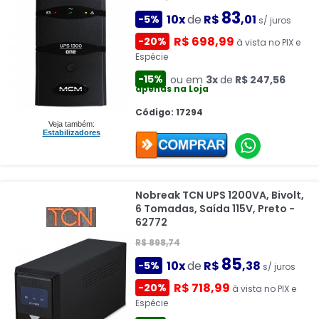
83
10x
de
R$
,01
-5%
s/ juros
R$ 698,99
-20%
à vista no PIX e
Espécie
-15%
ou em
3x
de
R$ 247,56
apenas na Loja
Código: 17294
Veja também:
Estabilizadores
Nobreak TCN UPS 1200VA, Bivolt,
6 Tomadas, Saída 115V, Preto -
62772
R$ 898,74
85
10x
de
R$
,38
-5%
s/ juros
R$ 718,99
-20%
à vista no PIX e
Espécie