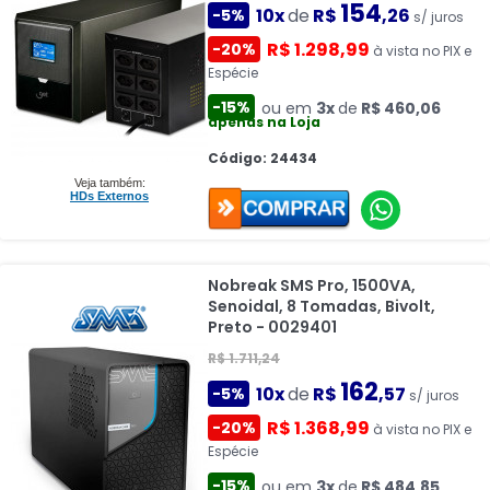
154
10x
de
R$
,26
-5%
s/ juros
R$ 1.298,99
-20%
à vista no PIX e
Espécie
-15%
ou em
3x
de
R$ 460,06
apenas na Loja
Código: 24434
Veja também:
HDs Externos
Nobreak SMS Pro, 1500VA,
Senoidal, 8 Tomadas, Bivolt,
Preto - 0029401
R$ 1.711,24
162
10x
de
R$
,57
-5%
s/ juros
R$ 1.368,99
-20%
à vista no PIX e
Espécie
-15%
ou em
3x
de
R$ 484,85