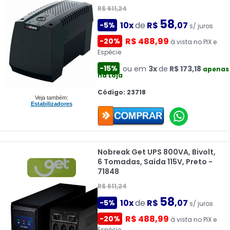
R$ 611,24
58
10x
de
R$
,07
-5%
s/ juros
R$ 488,99
-20%
à vista no PIX e
Espécie
-15%
ou em
3x
de
R$ 173,18
apenas
na Loja
Código: 23718
Veja também:
Estabilizadores
Nobreak Get UPS 800VA, Bivolt,
6 Tomadas, Saída 115V, Preto -
71848
R$ 611,24
58
10x
de
R$
,07
-5%
s/ juros
R$ 488,99
-20%
à vista no PIX e
Espécie