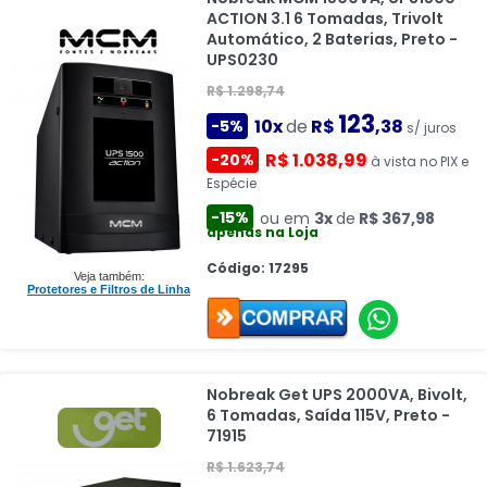
ACTION 3.1 6 Tomadas, Trivolt
Automático, 2 Baterias, Preto -
UPS0230
R$ 1.298,74
123
10x
de
R$
,38
-5%
s/ juros
R$ 1.038,99
-20%
à vista no PIX e
Espécie
-15%
ou em
3x
de
R$ 367,98
apenas na Loja
Código: 17295
Veja também:
Protetores e Filtros de Linha
Nobreak Get UPS 2000VA, Bivolt,
6 Tomadas, Saída 115V, Preto -
71915
R$ 1.623,74