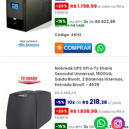
R$ 1.758,99
-20%
à vista no PIX e
Espécie
-15%
ou em
3x
de
R$ 622,98
apenas na Loja
Código: 24112
Veja também:
HDs Externos
Nobreak UPS XPro Ts Shara
Senoidal Universal, 1800VA,
Saída Bivolt, 2 Baterias Internas,
Entrada Bivolt - 4539
R$ 2.298,74
218
10x
de
R$
,38
-5%
s/ juros
R$ 1.838,99
-20%
à vista no PIX e
Espécie
-15%
ou em
3x
de
R$ 651,31
apenas