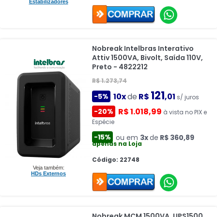
Estabilizadores
Nobreak Intelbras Interativo
Attiv 1500VA, Bivolt, Saída 110V,
Preto - 4822212
R$ 1.273,74
121
10x
de
R$
,01
-5%
s/ juros
R$ 1.018,99
-20%
à vista no PIX e
Espécie
-15%
ou em
3x
de
R$ 360,89
apenas na Loja
Código: 22748
Veja também:
HDs Externos
Nobreak MCM 1500VA, UPS1500