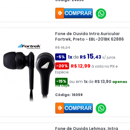
Fone de Ouvido Intra Auricular
Fortrek, Preto - EBL-201BK 62886
R$ 16,24
15
1x
de
R$
,43
-5%
s/ juros
R$ 12,99
-20%
à vista no PIX e
Espécie
-15%
ou em
1x
de
R$ 13,80
apenas
na Loja
Código: 16059
Fone de Ouvido Lehmox, Intra