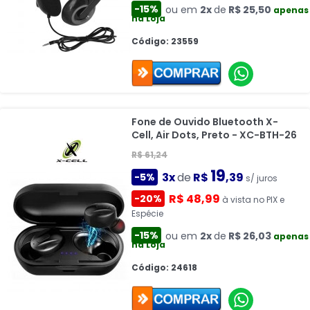
-15%
ou em
2x
de
R$ 25,50
apenas
na Loja
Código: 23559
Fone de Ouvido Bluetooth X-
Cell, Air Dots, Preto - XC-BTH-26
R$ 61,24
19
3x
de
R$
,39
-5%
s/ juros
R$ 48,99
-20%
à vista no PIX e
Espécie
-15%
ou em
2x
de
R$ 26,03
apenas
na Loja
Código: 24618