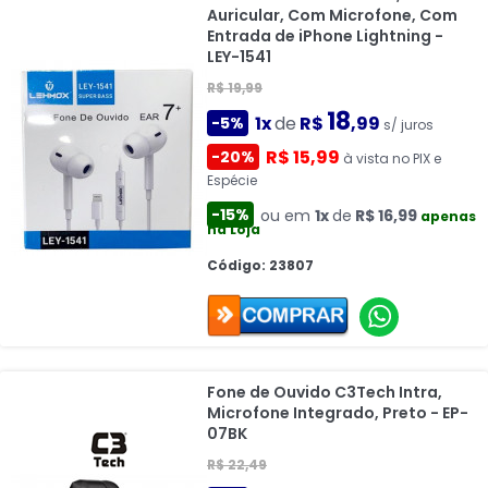
Auricular, Com Microfone, Com
Entrada de iPhone Lightning -
LEY-1541
R$ 19,99
18
1x
de
R$
,99
-5%
s/ juros
R$ 15,99
-20%
à vista no PIX e
Espécie
-15%
ou em
1x
de
R$ 16,99
apenas
na Loja
Código: 23807
Fone de Ouvido C3Tech Intra,
Microfone Integrado, Preto - EP-
07BK
R$ 22,49