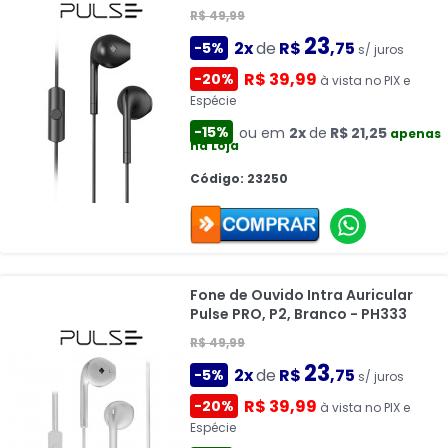
R$ 49,99
23
2x
de
R$
,75
-5%
s/ juros
R$ 39,99
-20%
à vista no PIX e
Espécie
-15%
ou em
2x
de
R$ 21,25
apenas
na Loja
Código: 23250
Fone de Ouvido Intra Auricular
Pulse PRO, P2, Branco - PH333
R$ 49,99
23
2x
de
R$
,75
-5%
s/ juros
R$ 39,99
-20%
à vista no PIX e
Espécie