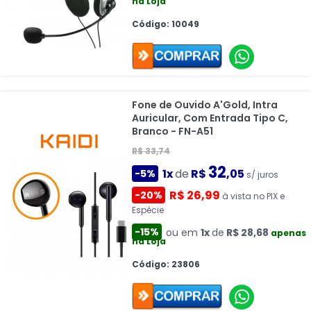
na Loja
Código: 10049
Fone de Ouvido A'Gold, Intra
Auricular, Com Entrada Tipo C,
Branco - FN-A51
R$ 33,74
32
1x
de
R$
,05
-5%
s/ juros
R$ 26,99
-20%
à vista no PIX e
Espécie
-15%
ou em
1x
de
R$ 28,68
apenas
na Loja
Código: 23806