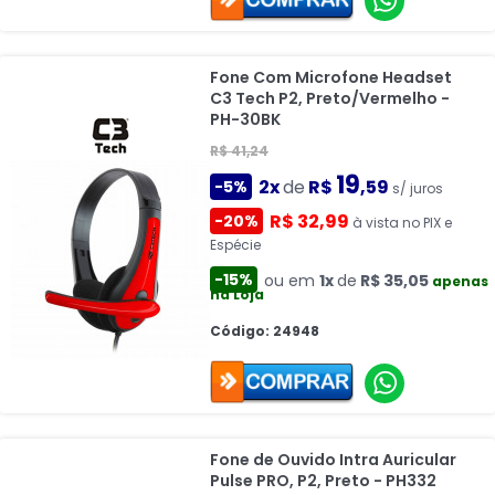
Fone Com Microfone Headset
C3 Tech P2, Preto/Vermelho -
PH-30BK
R$ 41,24
19
2x
de
R$
,59
-5%
s/ juros
R$ 32,99
-20%
à vista no PIX e
Espécie
-15%
ou em
1x
de
R$ 35,05
apenas
na Loja
Código: 24948
Fone de Ouvido Intra Auricular
Pulse PRO, P2, Preto - PH332