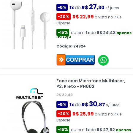
27
1x
de
R$
,30
-5%
s/ juros
R$ 22,99
-20%
à vista no PIX e
Espécie
-15%
ou em
1x
de
R$ 24,43
apenas
na Loja
Código: 24924
Fone com Microfone Multilaser,
P2, Preto - PH002
R$ 32,49
30
1x
de
R$
,87
-5%
s/ juros
R$ 25,99
-20%
à vista no PIX e
Espécie
-15%
ou em
1x
de
R$ 27,62
apenas