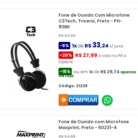
Fone de Ouvido Com Microfone
C3Tech, Tricerix, Preto - PH-
80BK
R$ 34,99
33
1x
de
R$
,24
-5%
s/ juros
R$ 27,99
-20%
à vista no PIX e
Espécie
-15%
ou em
1x
de
R$ 29,74
apenas
na Loja
Código: 21228
Fone de Ouvido com Microfone
Maxprint, Preto - 60231-4
R$ 34,99