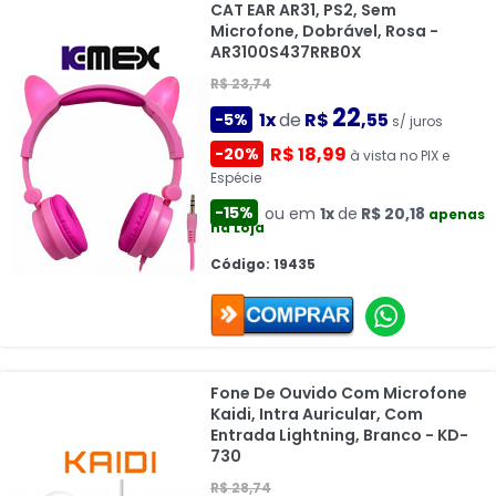
CAT EAR AR31, PS2, Sem
Microfone, Dobrável, Rosa -
AR3100S437RRB0X
R$ 23,74
22
1x
de
R$
,55
-5%
s/ juros
R$ 18,99
-20%
à vista no PIX e
Espécie
-15%
ou em
1x
de
R$ 20,18
apenas
na Loja
Código: 19435
Fone De Ouvido Com Microfone
Kaidi, Intra Auricular, Com
Entrada Lightning, Branco - KD-
730
R$ 28,74