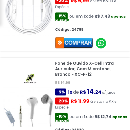
R$ 6,99
-20%
à vista no PIX e
Espécie
-15%
ou em
1x
de
R$ 7,43
apenas
na Loja
Código: 24785
Fone de Ouvido X-Cell Intra
Auricular, Com Microfone,
Branco - XC-F-12
R$ 14,99
14
1x
de
R$
,24
-5%
s/ juros
R$ 11,99
-20%
à vista no PIX e
Espécie
-15%
ou em
1x
de
R$ 12,74
apenas
na Loja
Código: 24830