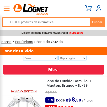
Disponibilidade para Pronta Entrega:
76 modelos
Home
>
Periféricos
> Fone de Ouvido
Fone de Ouvido
Filtrar
Fone de Ouvido Com Fio H
´Maston, Branco - EJ-39
R$ 8,74
8
1x
de
R$
,30
-5%
s/ juros