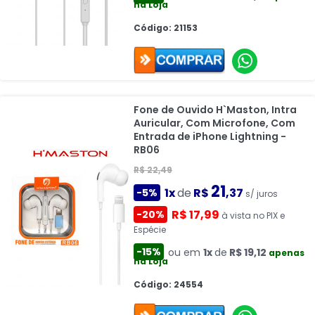
na Loja
Código: 21153
Fone de Ouvido H`Maston, Intra
Auricular, Com Microfone, Com
Entrada de iPhone Lightning -
RB06
R$ 22,49
21
1x
de
R$
,37
-5%
s/ juros
R$ 17,99
-20%
à vista no PIX e
Espécie
-15%
ou em
1x
de
R$ 19,12
apenas
na Loja
Código: 24554