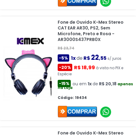
Fone de Ouvido K-Mex Stereo
CAT EAR AR30, PS2, Sem
Microfone, Preto e Rosa -
AR3000S437PRB0X
R$ 23,74
22
1x
de
R$
,55
-5%
s/ juros
R$ 18,99
-20%
à vista no PIX e
Espécie
-15%
ou em
1x
de
R$ 20,18
apenas
na Loja
Código: 19434
Fone de Ouvido K-Mex Stereo