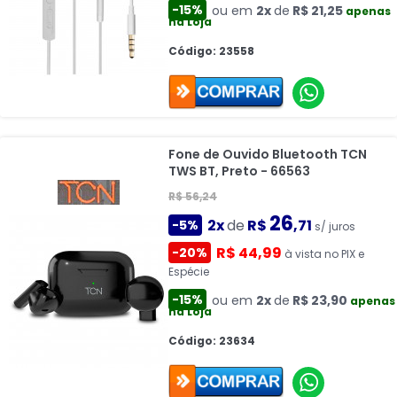
-15%
ou em
2x
de
R$ 21,25
apenas
na Loja
Código: 23558
Fone de Ouvido Bluetooth TCN
TWS BT, Preto - 66563
R$ 56,24
26
2x
de
R$
,71
-5%
s/ juros
R$ 44,99
-20%
à vista no PIX e
Espécie
-15%
ou em
2x
de
R$ 23,90
apenas
na Loja
Código: 23634