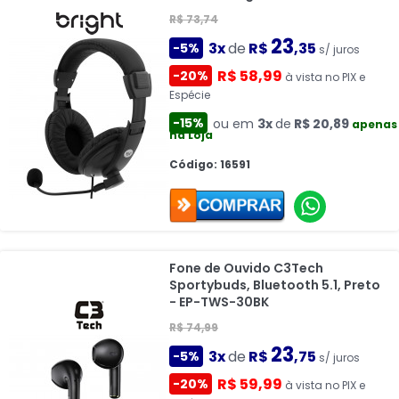
R$ 73,74
23
3x
de
R$
,35
-5%
s/ juros
R$ 58,99
-20%
à vista no PIX e
Espécie
-15%
ou em
3x
de
R$ 20,89
apenas
na Loja
Código: 16591
Fone de Ouvido C3Tech
Sportybuds, Bluetooth 5.1, Preto
- EP-TWS-30BK
R$ 74,99
23
3x
de
R$
,75
-5%
s/ juros
R$ 59,99
-20%
à vista no PIX e