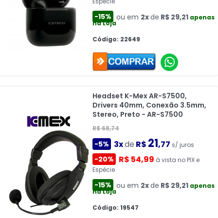
Espécie
-15%
ou em
2x
de
R$ 29,21
apenas
na Loja
Código: 22649
Headset K-Mex AR-S7500,
Drivers 40mm, Conexão 3.5mm,
Stereo, Preto - AR-S7500
R$ 68,74
21
3x
de
R$
,77
-5%
s/ juros
R$ 54,99
-20%
à vista no PIX e
Espécie
-15%
ou em
2x
de
R$ 29,21
apenas
na Loja
Código: 19547