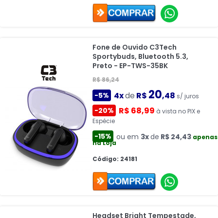
Fone de Ouvido C3Tech
Sportybuds, Bluetooth 5.3,
Preto - EP-TWS-35BK
R$ 86,24
20
4x
de
R$
,48
-5%
s/ juros
R$ 68,99
-20%
à vista no PIX e
Espécie
-15%
ou em
3x
de
R$ 24,43
apenas
na Loja
Código: 24181
Headset Bright Tempestade,