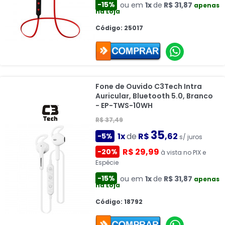
-15%
ou em
1x
de
R$ 31,87
apenas
na Loja
Código: 25017
Fone de Ouvido C3Tech Intra
Auricular, Bluetooth 5.0, Branco
- EP-TWS-10WH
R$ 37,49
35
1x
de
R$
,62
-5%
s/ juros
R$ 29,99
-20%
à vista no PIX e
Espécie
-15%
ou em
1x
de
R$ 31,87
apenas
na Loja
Código: 18792