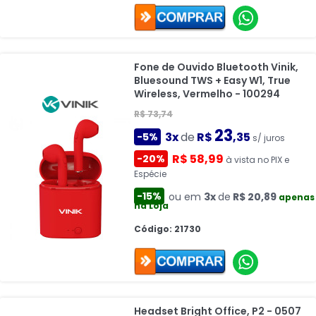
Fone de Ouvido Bluetooth Vinik,
Bluesound TWS + Easy W1, True
Wireless, Vermelho - 100294
R$ 73,74
23
3x
de
R$
,35
-5%
s/ juros
R$ 58,99
-20%
à vista no PIX e
Espécie
-15%
ou em
3x
de
R$ 20,89
apenas
na Loja
Código: 21730
Headset Bright Office, P2 - 0507