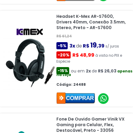
Headset K-Mex AR-S7600,
Drivers 40mm, Conexão 3.5mm,
Stereo, Preto - AR-S7600
R$ 61,24
19
3x
de
R$
,39
-5%
s/ juros
R$ 48,99
-20%
à vista no PIX e
Espécie
-15%
ou em
2x
de
R$ 26,03
apenas
na Loja
Código: 24488
Fone De Ouvido Gamer Vinik VX
Gaming para Celular, Flex,
Destacável, Preto - 33056