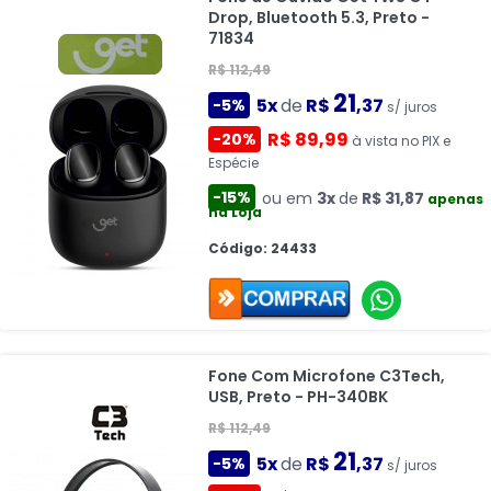
Drop, Bluetooth 5.3, Preto -
71834
R$ 112,49
21
5x
de
R$
,37
-5%
s/ juros
R$ 89,99
-20%
à vista no PIX e
Espécie
-15%
ou em
3x
de
R$ 31,87
apenas
na Loja
Código: 24433
Fone Com Microfone C3Tech,
USB, Preto - PH-340BK
R$ 112,49
21
5x
de
R$
,37
-5%
s/ juros