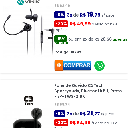
R$ 62,49
19
3x
de
R$
,79
-5%
s/ juros
R$ 49,99
-20%
à vista no PIX e
Espécie
-15%
ou em
2x
de
R$ 26,56
apenas
na Loja
Código: 18292
Fone de Ouvido C3Tech
Sportybuds, Bluetooth 5.1, Preto
- EP-TWS-21BK
R$ 68,74
21
3x
de
R$
,77
-5%
s/ juros
R$ 54,99
-20%
à vista no PIX e