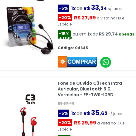
33
1x
de
R$
,24
-5%
s/ juros
R$ 27,99
-20%
à vista no PIX e
Espécie
-15%
ou em
1x
de
R$ 29,74
apenas
na Loja
Código: 04645
Fone de Ouvido C3Tech Intra
Auricular, Bluetooth 5.0,
Vermelho - EP-TWS-10RD
R$ 37,49
35
1x
de
R$
,62
-5%
s/ juros
R$ 29,99
-20%
à vista no PIX e
Espécie