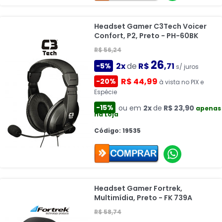
Headset Gamer C3Tech Voicer
Confort, P2, Preto - PH-60BK
R$ 56,24
26
2x
de
R$
,71
-5%
s/ juros
R$ 44,99
-20%
à vista no PIX e
Espécie
-15%
ou em
2x
de
R$ 23,90
apenas
na Loja
Código: 19535
Headset Gamer Fortrek,
Multimídia, Preto - FK 739A
R$ 58,74