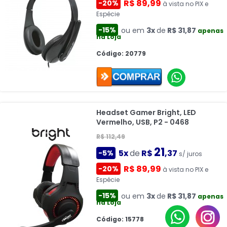
R$ 89,99
-20%
à vista no PIX e
Espécie
-15%
ou em
3x
de
R$ 31,87
apenas
na Loja
Código: 20779
Headset Gamer Bright, LED
Vermelho, USB, P2 - 0468
R$ 112,49
21
5x
de
R$
,37
-5%
s/ juros
R$ 89,99
-20%
à vista no PIX e
Espécie
-15%
ou em
3x
de
R$ 31,87
apenas
na Loja
Código: 15778