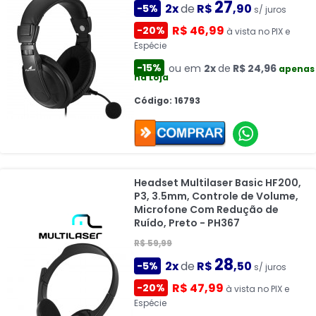
27
2x
de
R$
,90
-5%
s/ juros
R$ 46,99
-20%
à vista no PIX e
Espécie
-15%
ou em
2x
de
R$ 24,96
apenas
na Loja
Código: 16793
Headset Multilaser Basic HF200,
P3, 3.5mm, Controle de Volume,
Microfone Com Redução de
Ruído, Preto - PH367
R$ 59,99
28
2x
de
R$
,50
-5%
s/ juros
R$ 47,99
-20%
à vista no PIX e
Espécie