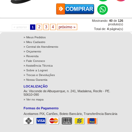
Mostrando:
40
de
126
produto(s)
2
3
4
próximo »
« anterior
1
Total de:
4
página(s)
» Meus Pedidos
» Meu Cadastro
» Central de Atendimento
» Orçamento
» Revenda
» Fale Conosco
» Assistência Técnica
»
Sobre a Lognet
»
Trocas e Devoluções
»
Nossa Garantia
LOCALIZAÇÃO
Av. Visconde de Albuquerque, n. 241, Madalena, Recife - PE.
50610-090
» Ver no mapa
Formas de Pagamento
Aceitamos PIX, Cartões, Boleto Bancário, Transferência Bancária