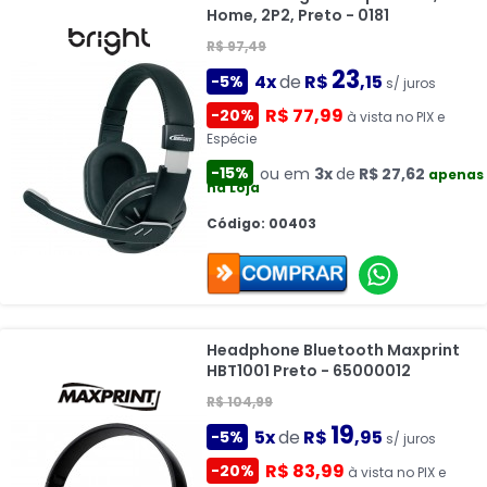
Home, 2P2, Preto - 0181
R$ 97,49
23
4x
de
R$
,15
-5%
s/ juros
R$ 77,99
-20%
à vista no PIX e
Espécie
-15%
ou em
3x
de
R$ 27,62
apenas
na Loja
Código: 00403
Headphone Bluetooth Maxprint
HBT1001 Preto - 65000012
R$ 104,99
19
5x
de
R$
,95
-5%
s/ juros
R$ 83,99
-20%
à vista no PIX e