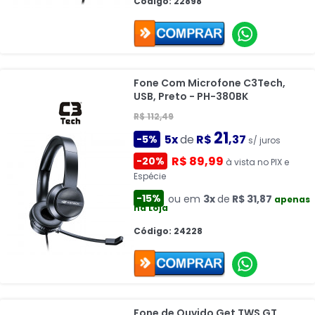
Código: 22898
Fone Com Microfone C3Tech,
USB, Preto - PH-380BK
R$ 112,49
21
5x
de
R$
,37
-5%
s/ juros
R$ 89,99
-20%
à vista no PIX e
Espécie
-15%
ou em
3x
de
R$ 31,87
apenas
na Loja
Código: 24228
Fone de Ouvido Get TWS GT