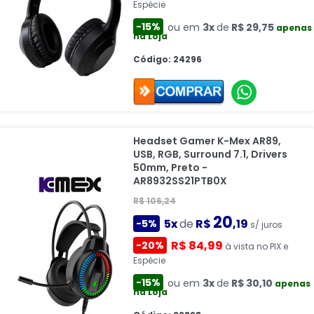
Espécie
-15%
ou em
3x
de
R$ 29,75
apenas
na Loja
Código: 24296
Headset Gamer K-Mex AR89,
USB, RGB, Surround 7.1, Drivers
50mm, Preto -
AR8932SS21PTB0X
R$ 106,24
20
5x
de
R$
,19
-5%
s/ juros
R$ 84,99
-20%
à vista no PIX e
Espécie
-15%
ou em
3x
de
R$ 30,10
apenas
na Loja