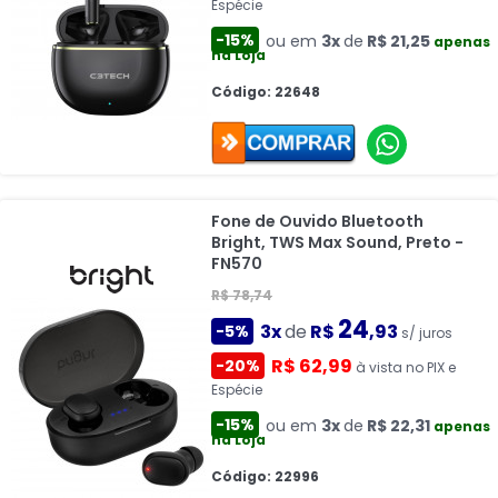
Espécie
-15%
ou em
3x
de
R$ 21,25
apenas
na Loja
Código: 22648
Fone de Ouvido Bluetooth
Bright, TWS Max Sound, Preto -
FN570
R$ 78,74
24
3x
de
R$
,93
-5%
s/ juros
R$ 62,99
-20%
à vista no PIX e
Espécie
-15%
ou em
3x
de
R$ 22,31
apenas
na Loja
Código: 22996