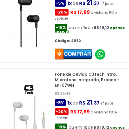
21
1x
de
R$
,37
-5%
s/ juros
R$ 17,99
-20%
à vista no PIX e
Espécie
-15%
ou em
1x
de
R$ 19,12
apenas
na Loja
Código: 21152
Fone de Ouvido C3Tech Intra,
Microfone Integrado, Branco -
EP-07WH
R$ 22,49
21
1x
de
R$
,37
-5%
s/ juros
R$ 17,99
-20%
à vista no PIX e
Espécie
-15%
ou em
1x
de
R$ 19,12
apenas