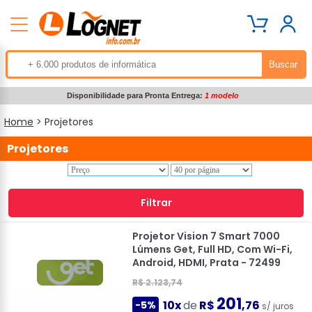
Disponibilidade para Pronta Entrega:
1 modelo
Home
> Projetores
Projetores
Filtrar
Projetor Vision 7 Smart 7000
Lúmens Get, Full HD, Com Wi-Fi,
Android, HDMI, Prata - 72499
R$ 2.123,74
201
10x
de
R$
,76
-5%
s/ juros