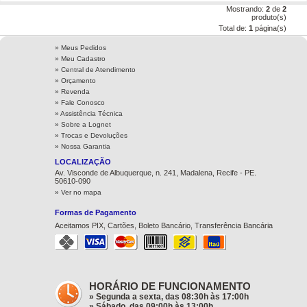
Mostrando:
2
de
2
produto(s)
Total de:
1
página(s)
» Meus Pedidos
» Meu Cadastro
» Central de Atendimento
» Orçamento
» Revenda
» Fale Conosco
» Assistência Técnica
»
Sobre a Lognet
»
Trocas e Devoluções
»
Nossa Garantia
LOCALIZAÇÃO
Av. Visconde de Albuquerque, n. 241, Madalena, Recife - PE.
50610-090
» Ver no mapa
Formas de Pagamento
Aceitamos PIX, Cartões, Boleto Bancário, Transferência Bancária
HORÁRIO DE FUNCIONAMENTO
» Segunda a sexta, das 08:30h às 17:00h
» Sábado, das 09:00h às 13:00h