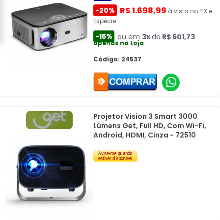
R$ 1.698,99
-20%
à vista no PIX e
Espécie
-15%
ou em
3x
de
R$ 601,73
apenas na Loja
Código: 24537
Projetor Vision 3 Smart 3000
Lúmens Get, Full HD, Com Wi-Fi,
Android, HDMI, Cinza - 72510