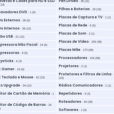
vetas e Cases para HD e SSD
Pen Drives
-
- 36 (11)
(13)
Pilhas e Baterias
- 18 (16)
ravadores DVD
- 1 (0)
Placas de Captura e TV
- 1 (1)
s Externos
- 28 (5)
Placas de Rede
- 5 (5)
s Internos
- 39 (12)
Placas de Som
- 2 (1)
bs USB
- 21 (12)
Placas de Vídeo
- 159 (38)
pressora Não Fiscal
- 14 (6)
Placas Mãe
- 173 (69)
pressoras
- 9 (5)
Processadores
- 104 (68)
ysticks
- 6 (3)
Projetores
- 2 (1)
t Gamer
- 14 (6)
Protetores e Filtros de Linha
-
t Teclado e Mouse
- 42 (23)
(23)
ts Upgrade
Rádios Comunicadores
- 34 (12)
- 1 (1)
itor de Cartão de Memória
Repetidores
- 1
- 4 (3)
Roteadores
- 34 (28)
itor de Código de Barras
- 24
)
Softwares
- 1 (0)