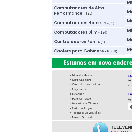
M
Computadores de Alta
Me
Performance
- 8 (1)
M
Computadores Home
- 96 (55)
Mi
Computadores Slim
- 1 (0)
Mo
Controladores Fan
- 6 (4)
Mo
Coolers para Gabinete
- 60 (38)
» Meus Pedidos
L
» Meu Cadastro
Av
» Central de Atendimento
» 
» Orçamento
» Revenda
Fo
» Fale Conosco
Ac
» Assistência Técnica
»
Sobre a Lognet
»
Trocas e Devoluções
»
Nossa Garantia
TELEVEN