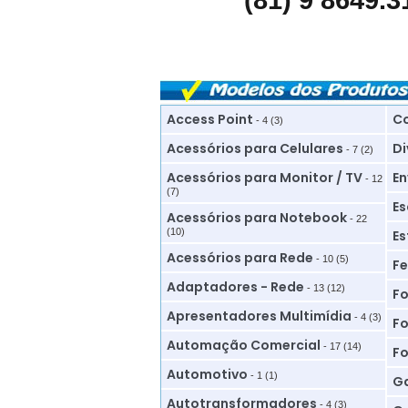
(81) 9 8649.3
Access Point
Co
- 4 (3)
Acessórios para Celulares
Di
- 7 (2)
Acessórios para Monitor / TV
En
- 12
(7)
Es
Acessórios para Notebook
- 22
(10)
Es
Acessórios para Rede
- 10 (5)
Fe
Adaptadores - Rede
- 13 (12)
Fo
Apresentadores Multimídia
- 4 (3)
Fo
Automação Comercial
- 17 (14)
Fo
Automotivo
- 1 (1)
Ga
Autotransformadores
- 4 (3)