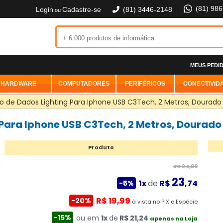
(81) 98
Login
Cadastre-se
(81) 3446-2148
ou
MEUS PEDI
HARDWARE
COMPUTADORES
PERIFÉRICOS
CONECTIVID
 de Dados Lighting Para Iphone USB C3Tech, 2 Metros, Dourado
Para Iphone USB C3Tech, 2 Metros, Dourado
Produto
R$ 24,99
23
1x
de
R$
,74
-5%
R$ 19,99
-20%
à vista no PIX e Espécie
-15%
ou em
1x
de
R$ 21,24
apenas na Loja