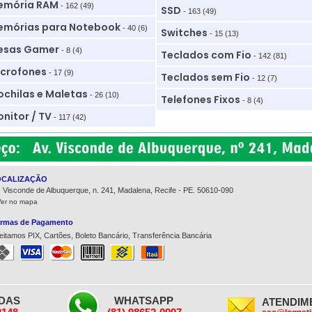
emória RAM
- 162 (49)
SSD
- 163 (49)
mórias para Notebook
- 40 (6)
Switches
- 15 (13)
esas Gamer
- 8 (4)
Teclados com Fio
- 142 (81)
crofones
- 17 (9)
Teclados sem Fio
- 12 (7)
chilas e Maletas
- 26 (10)
Telefones Fixos
- 8 (4)
nitor / TV
- 117 (42)
OCALIZAÇÃO
. Visconde de Albuquerque, n. 241, Madalena, Recife - PE. 50610-090
Ver no mapa
rmas de Pagamento
eitamos PIX, Cartões, Boleto Bancário, Transferência Bancária
HORÁRIO DE FUNCIONAMENTO
DAS
WHATSAPP
ATENDIM
» Segunda a sexta, das 08:30h às 17:00h