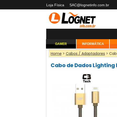
Loja Física
SAC@lognetinfo.com.br
GAMER
INFORMÁTICA
Home
>
Cabos / Adaptadores
> Cabo
Cabo de Dados Lighting 