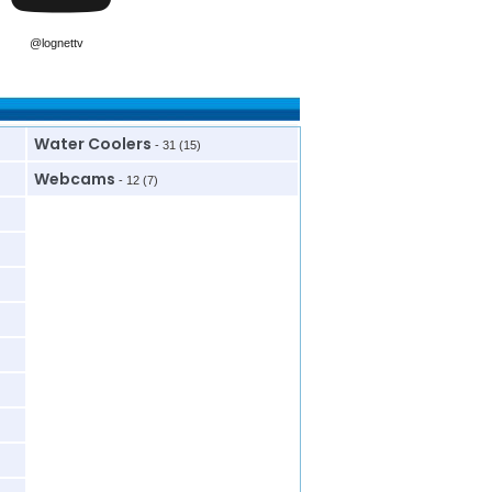
@lognettv
Water Coolers
- 31 (15)
Webcams
- 12 (7)