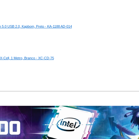
th 5.0 USB 2.0, Kapbom, Preto - KA-1188 AD-014
X-Cell, 1 Metro, Branco - XC-CD-75