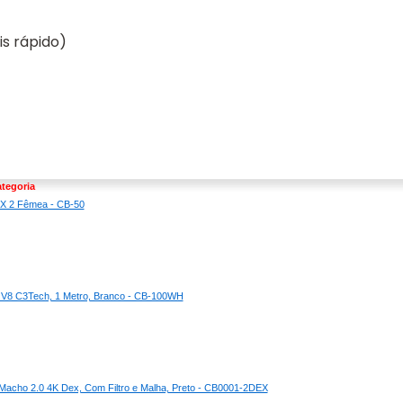
s rápido)
tegoria
X 2 Fêmea - CB-50
V8 C3Tech, 1 Metro, Branco - CB-100WH
acho 2.0 4K Dex, Com Filtro e Malha, Preto - CB0001-2DEX