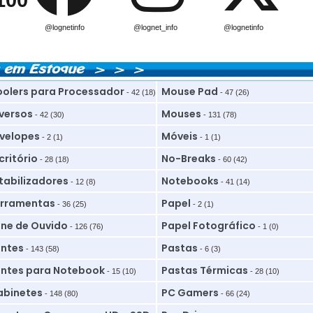
100
@lognetinfo
@lognet_info
@lognetinfo
olers para Processador
Mouse Pad
- 42 (18)
- 47 (26)
versos
Mouses
- 42 (30)
- 131 (78)
velopes
Móveis
- 2 (1)
- 1 (1)
critório
No-Breaks
- 28 (18)
- 60 (42)
tabilizadores
Notebooks
- 12 (8)
- 41 (14)
rramentas
Papel
- 36 (25)
- 2 (1)
ne de Ouvido
Papel Fotográfico
- 126 (76)
- 1 (0)
ntes
Pastas
- 143 (58)
- 6 (3)
ntes para Notebook
Pastas Térmicas
- 15 (10)
- 28 (10)
binetes
PC Gamers
- 148 (80)
- 66 (24)