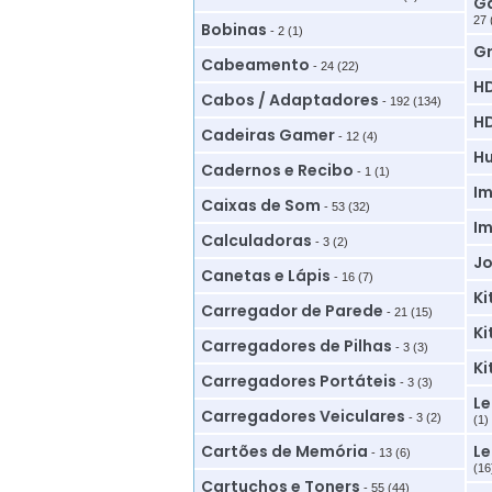
Ga
27 
Bobinas
- 2 (1)
G
Cabeamento
- 24 (22)
HD
Cabos / Adaptadores
- 192 (134)
HD
Cadeiras Gamer
- 12 (4)
Hu
Cadernos e Recibo
- 1 (1)
Im
Caixas de Som
- 53 (32)
Im
Calculadoras
- 3 (2)
Jo
Canetas e Lápis
- 16 (7)
Ki
Carregador de Parede
- 21 (15)
Ki
Carregadores de Pilhas
- 3 (3)
Ki
Carregadores Portáteis
- 3 (3)
Le
Carregadores Veiculares
- 3 (2)
(1)
Cartões de Memória
Le
- 13 (6)
(16
Cartuchos e Toners
- 55 (44)