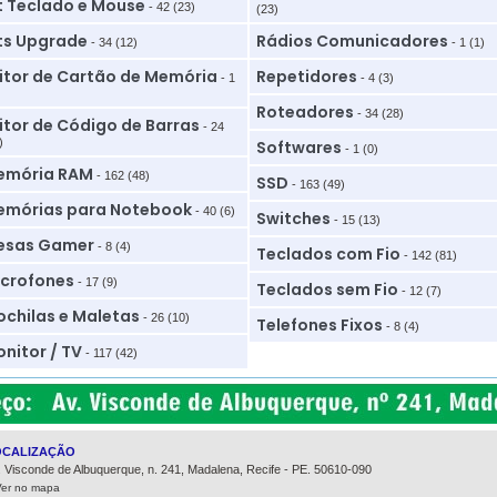
t Teclado e Mouse
- 42 (23)
(23)
ts Upgrade
Rádios Comunicadores
- 34 (12)
- 1 (1)
itor de Cartão de Memória
Repetidores
- 1
- 4 (3)
Roteadores
- 34 (28)
itor de Código de Barras
- 24
)
Softwares
- 1 (0)
emória RAM
- 162 (48)
SSD
- 163 (49)
mórias para Notebook
- 40 (6)
Switches
- 15 (13)
esas Gamer
- 8 (4)
Teclados com Fio
- 142 (81)
crofones
- 17 (9)
Teclados sem Fio
- 12 (7)
chilas e Maletas
- 26 (10)
Telefones Fixos
- 8 (4)
nitor / TV
- 117 (42)
OCALIZAÇÃO
. Visconde de Albuquerque, n. 241, Madalena, Recife - PE. 50610-090
Ver no mapa