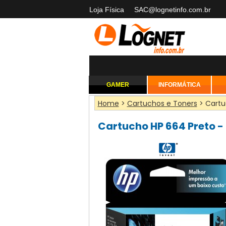
Loja Física
SAC@lognetinfo.com.br
GAMER
INFORMÁTICA
Home
>
Cartuchos e Toners
> Cartu
Cartucho HP 664 Preto 