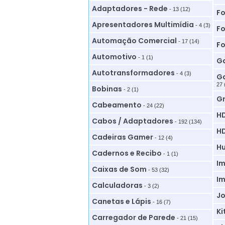
Adaptadores - Rede
- 13 (12)
Fo
Apresentadores Multimídia
- 4 (3)
Fo
Automação Comercial
- 17 (14)
Fo
Automotivo
- 1 (1)
Ga
Autotransformadores
- 4 (3)
Ga
27 
Bobinas
- 2 (1)
G
Cabeamento
- 24 (22)
HD
Cabos / Adaptadores
- 192 (134)
HD
Cadeiras Gamer
- 12 (4)
Hu
Cadernos e Recibo
- 1 (1)
Im
Caixas de Som
- 53 (32)
Im
Calculadoras
- 3 (2)
Jo
Canetas e Lápis
- 16 (7)
Ki
Carregador de Parede
- 21 (15)