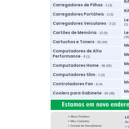
Ki
Carregadores de Pilhas
- 3 (3)
Ki
Carregadores Portáteis
- 3 (3)
Le
Carregadores Veiculares
- 3 (2)
(1)
Cartões de Memória
Le
- 13 (6)
(16
Cartuchos e Toners
- 55 (44)
M
Computadores de Alta
Me
Performance
- 8 (1)
M
Computadores Home
- 96 (55)
Mi
Computadores Slim
- 1 (0)
Mo
Controladores Fan
- 6 (4)
Mo
Coolers para Gabinete
- 60 (38)
» Meus Pedidos
L
» Meu Cadastro
Av
» Central de Atendimento
» 