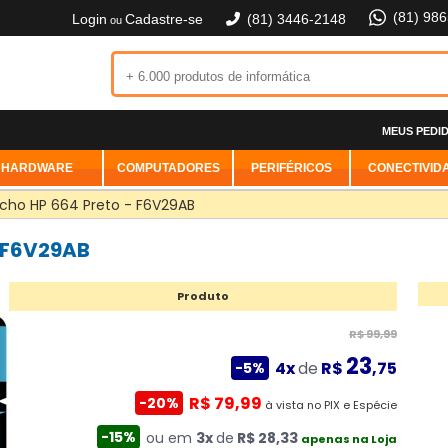
(81) 98
Login
Cadastre-se
(81) 3446-2148
ou
MEUS PEDI
HARDWARE
COMPUTADORES
PERIFÉRICOS
CONECTIVID
cho HP 664 Preto - F6V29AB
- F6V29AB
Produto
R$ 99,99
23
4x
de
R$
,75
-5%
R$ 79,99
-20%
à vista no PIX e Espécie
-15%
ou em
3x
de
R$ 28,33
apenas na Loja