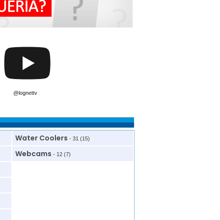
@lognettv
Water Coolers
- 31 (15)
Webcams
- 12 (7)