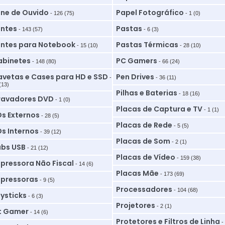
ne de Ouvido
Papel Fotográfico
- 126 (75)
- 1 (0)
ntes
Pastas
- 143 (57)
- 6 (3)
ntes para Notebook
Pastas Térmicas
- 15 (10)
- 28 (10)
binetes
PC Gamers
- 148 (80)
- 66 (24)
vetas e Cases para HD e SSD
Pen Drives
-
- 36 (11)
(13)
Pilhas e Baterias
- 18 (16)
ravadores DVD
- 1 (0)
Placas de Captura e TV
- 1 (1)
s Externos
- 28 (5)
Placas de Rede
- 5 (5)
s Internos
- 39 (12)
Placas de Som
- 2 (1)
bs USB
- 21 (12)
Placas de Vídeo
- 159 (38)
pressora Não Fiscal
- 14 (6)
Placas Mãe
- 173 (69)
pressoras
- 9 (5)
Processadores
- 104 (68)
ysticks
- 6 (3)
Projetores
- 2 (1)
t Gamer
- 14 (6)
Protetores e Filtros de Linha
-