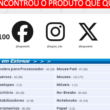
100
@lognetinfo
@lognet_info
@lognetinfo
olers para Processador
Mouse Pad
- 42 (18)
- 47 (26)
versos
Mouses
- 42 (30)
- 131 (77)
velopes
Móveis
- 2 (1)
- 1 (1)
critório
No-Breaks
- 28 (18)
- 60 (42)
tabilizadores
Notebooks
- 12 (8)
- 41 (14)
rramentas
Papel
- 36 (25)
- 2 (1)