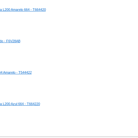
ara L200 Amarelo 664 - T664420
ido - F6V28AB
544 Amarelo - T544422
ra L200 Azul 664 - T664220