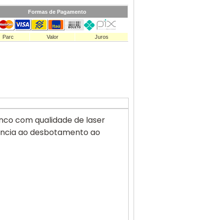
Formas de Pagamento
Parc
Valor
Juros
nco com qualidade de laser
tência ao desbotamento ao