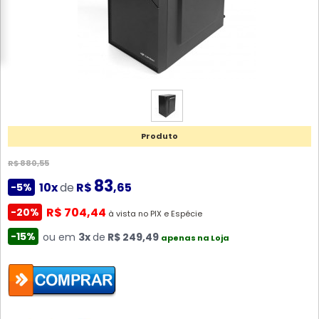
Produto
R$ 880,55
83
10x
de
R$
,65
-5%
R$ 704,44
-20%
à vista no PIX e Espécie
-15%
ou em
3x
de
R$ 249,49
apenas na Loja