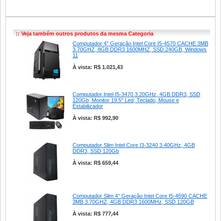
:: Veja também outros produtos da mesma Categoria
Computador 4° Geração Intel Core I5-4570 CACHE 3MB
3.70GHZ, 8GB DDR3 1600MHZ, SSD 240GB, Windows
11
À vista: R$ 1.021,43
Computador Intel I5-3470 3.20GHz, 4GB DDR3, SSD
120Gb, Monitor 19.5" Led, Teclado, Mouse e
Estabilizador
À vista: R$ 992,90
Computador Slim Intel Core I3-3240 3.40GHz, 4GB
DDR3, SSD 120Gb
À vista: R$ 659,44
Computador Slim 4° Geração Intel Core I5-4590 CACHE
3MB 3.70GHZ, 4GB DDR3 1600MHz, SSD 120GB
À vista: R$ 777,44