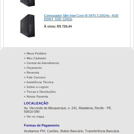
Computador Slim Intel Core I5-3470 3.20GHz, 4GB
DDR3, SSD 120Gb
À vista: R$ 726,44
» Meus Pedidos
» Meu Cadastro
» Central de Atendimento
» Orçamento
» Revenda
» Fale Conosco
» Assistência Técnica
»
Sobre a Lognet
»
Trocas e Devoluções
»
Nossa Garantia
LOCALIZAÇÃO
Av. Visconde de Albuquerque, n. 241, Madalena, Recife - PE.
50610-090
» Ver no mapa
Formas de Pagamento
Aceitamos PIX, Cartões, Boleto Bancário, Transferência Bancária