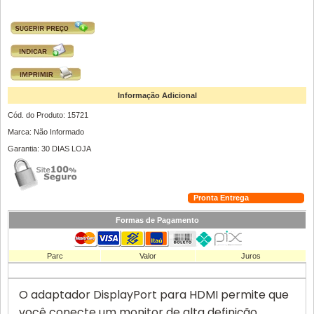
Informação Adicional
Cód. do Produto: 15721
Marca: Não Informado
Garantia: 30 DIAS LOJA
Pronta Entrega
Formas de Pagamento
Parc
Valor
Juros
O adaptador DisplayPort para HDMI permite que
você conecte um monitor de alta definição,