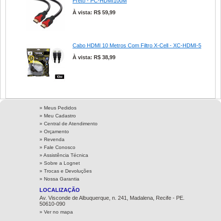
Preto - PC-HDMI100M
À vista: R$ 59,99
Cabo HDMI 10 Metros Com Filtro X-Cell - XC-HDMI-5
À vista: R$ 38,99
» Meus Pedidos
» Meu Cadastro
» Central de Atendimento
» Orçamento
» Revenda
» Fale Conosco
» Assistência Técnica
»
Sobre a Lognet
»
Trocas e Devoluções
»
Nossa Garantia
LOCALIZAÇÃO
Av. Visconde de Albuquerque, n. 241, Madalena, Recife - PE.
50610-090
» Ver no mapa