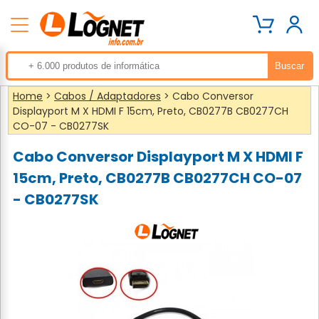
Home
>
Cabos / Adaptadores
> Cabo Conversor
Displayport M X HDMI F 15cm, Preto, CB0277B CB0277CH
CO-07 - CB0277SK
Cabo Conversor Displayport M X HDMI F
15cm, Preto, CB0277B CB0277CH CO-07
- CB0277SK