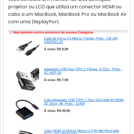
projetor ou LCD que utiliza um conector HDMI ou
cabo a um MacBook, MacBook Pro ou MacBook Air
com uma DisplayPort.
:: Veja também outros produtos da mesma Categoria
Cabo de Força 1,5 Metros Tripolar, Preto - CB-149
CB0254/1.20
À vista: R$ 9,99
Adaptador USB Para TIPO C Fêmea, X-CELL, Preto -
XC-ADP-29
À vista: R$ 7,99
Cabo Adaptador USB TIPO C Para VGA Vinik ACHDMI-
20, 20cm, 4K, Preto - 31459
À vista: R$ 49,99
Cabo HDMI 10 Metros Macho 2.0 4K Mid PlusCable,