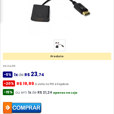
Produto
R$ 24,99
23
1x
de
R$
,74
-5%
R$ 19,99
-20%
à vista no PIX e Espécie
-15%
ou em
1x
de
R$ 21,24
apenas na Loja