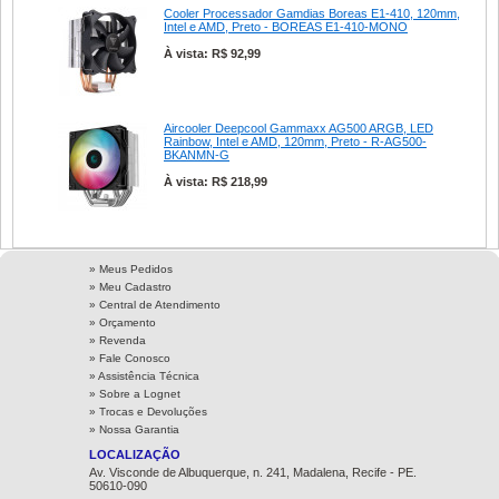
Cooler Processador Gamdias Boreas E1-410, 120mm,
Intel e AMD, Preto - BOREAS E1-410-MONO
À vista: R$ 92,99
Aircooler Deepcool Gammaxx AG500 ARGB, LED
Rainbow, Intel e AMD, 120mm, Preto - R-AG500-
BKANMN-G
À vista: R$ 218,99
» Meus Pedidos
» Meu Cadastro
» Central de Atendimento
» Orçamento
» Revenda
» Fale Conosco
» Assistência Técnica
»
Sobre a Lognet
»
Trocas e Devoluções
»
Nossa Garantia
LOCALIZAÇÃO
Av. Visconde de Albuquerque, n. 241, Madalena, Recife - PE.
50610-090