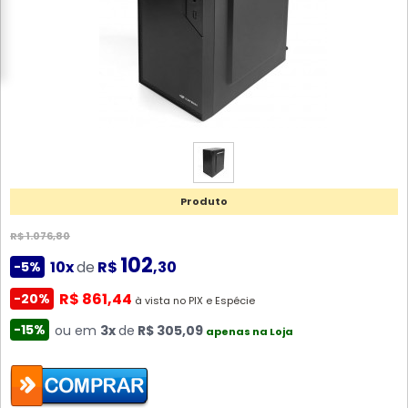
Produto
R$ 1.076,80
102
10x
de
R$
,30
-5%
R$ 861,44
-20%
à vista no PIX e Espécie
-15%
ou em
3x
de
R$ 305,09
apenas na Loja