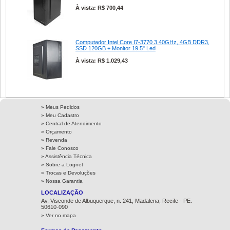
À vista: R$ 700,44
Computador Intel Core I7-3770 3.40GHz, 4GB DDR3,
SSD 120GB + Monitor 19.5" Led
À vista: R$ 1.029,43
» Meus Pedidos
» Meu Cadastro
» Central de Atendimento
» Orçamento
» Revenda
» Fale Conosco
» Assistência Técnica
»
Sobre a Lognet
»
Trocas e Devoluções
»
Nossa Garantia
LOCALIZAÇÃO
Av. Visconde de Albuquerque, n. 241, Madalena, Recife - PE.
50610-090
» Ver no mapa