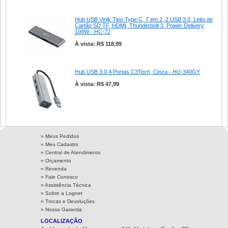
Hub USB Vinik Tipo Type C, 7 em 2, 2 USB 3.0, Leito de
Cartão SD TF, HDMI, Thunderbolt 3, Power Delivery
100W - HC-72
À vista: R$ 118,99
Hub USB 3.0 4 Portas C3Tech, Cinza - HU-340GY
À vista: R$ 47,99
» Meus Pedidos
» Meu Cadastro
» Central de Atendimento
» Orçamento
» Revenda
» Fale Conosco
» Assistência Técnica
»
Sobre a Lognet
»
Trocas e Devoluções
»
Nossa Garantia
LOCALIZAÇÃO