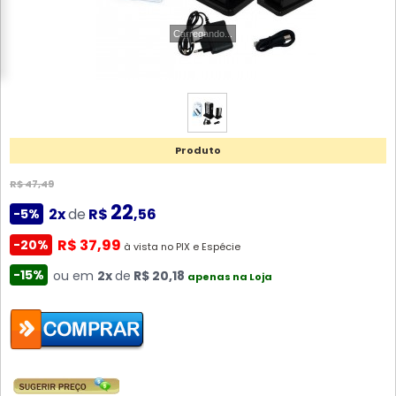
Carregando...
Produto
R$ 47,49
22
2x
de
R$
,56
-5%
R$ 37,99
-20%
à vista no PIX e Espécie
-15%
ou em
2x
de
R$ 20,18
apenas na Loja