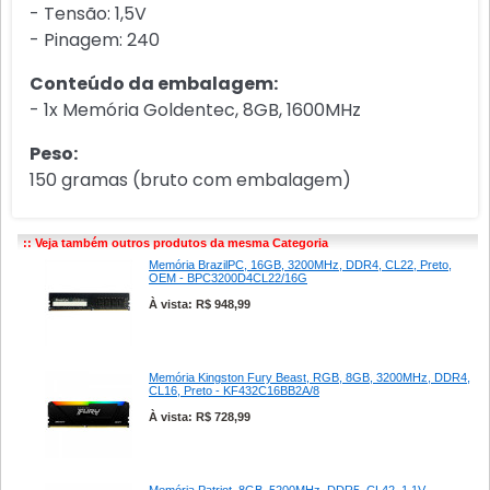
- Tensão: 1,5V
- Pinagem: 240
Conteúdo da embalagem:
- 1x Memória Goldentec, 8GB, 1600MHz
Peso:
150 gramas (bruto com embalagem)
:: Veja também outros produtos da mesma Categoria
Memória BrazilPC, 16GB, 3200MHz, DDR4, CL22, Preto,
OEM - BPC3200D4CL22/16G
À vista: R$ 948,99
Memória Kingston Fury Beast, RGB, 8GB, 3200MHz, DDR4,
CL16, Preto - KF432C16BB2A/8
À vista: R$ 728,99