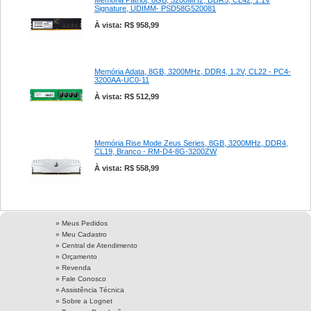
Memória Patriot, 8GB, 5200MHz, DDR5, CL42, 1.1V
Signature, UDIMM- PSD58G520081
À vista: R$ 958,99
Memória Adata, 8GB, 3200MHz, DDR4, 1.2V, CL22 - PC4-
3200AA-UC0-11
À vista: R$ 512,99
Memória Rise Mode Zeus Series, 8GB, 3200MHz, DDR4,
CL19, Branco - RM-D4-8G-3200ZW
À vista: R$ 558,99
» Meus Pedidos
» Meu Cadastro
» Central de Atendimento
» Orçamento
» Revenda
» Fale Conosco
» Assistência Técnica
»
Sobre a Lognet