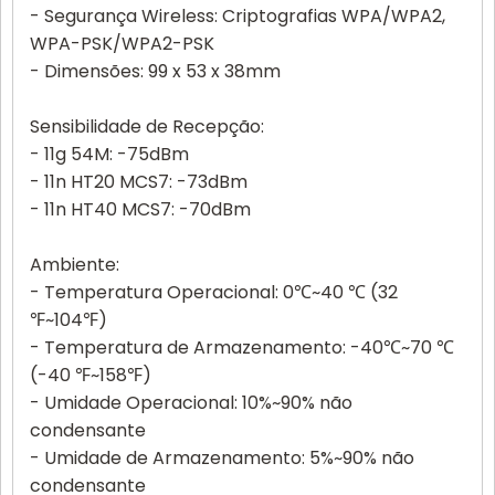
- Segurança Wireless: Criptografias WPA/WPA2,
WPA-PSK/WPA2-PSK
- Dimensões: 99 x 53 x 38mm
Sensibilidade de Recepção:
- 11g 54M: -75dBm
- 11n HT20 MCS7: -73dBm
- 11n HT40 MCS7: -70dBm
Ambiente:
- Temperatura Operacional: 0℃~40 ℃ (32
℉~104℉)
- Temperatura de Armazenamento: -40℃~70 ℃
(-40 ℉~158℉)
- Umidade Operacional: 10%~90% não
condensante
- Umidade de Armazenamento: 5%~90% não
condensante