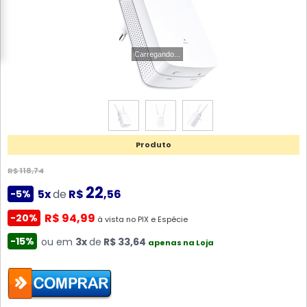
Carregando...
Produto
R$ 118,74
22
5x
de
R$
,56
-5%
R$ 94,99
-20%
à vista no PIX e Espécie
-15%
ou em
3x
de
R$ 33,64
apenas na Loja