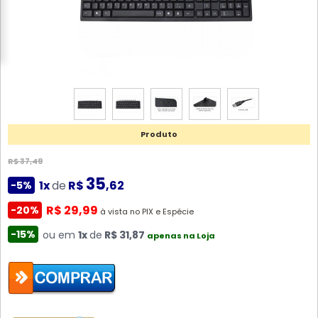
Produto
R$ 37,49
35
1x
de
R$
,62
-5%
R$ 29,99
-20%
à vista no PIX e Espécie
-15%
ou em
1x
de
R$ 31,87
apenas na Loja