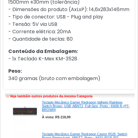
1500mm ±30mm (tolerância)
- Dimensões do produto (AxLxP): 14,6x283x146mm
- Tipo de conector: USB - Plug and play
- Tensão: 5V via USB
- Corrente elétrica: 20mA
- Quantidade de teclas: 80
Conteúdo da Embalagem:
- 1x Teclado K-Mex KM-3528
Peso:
340 gramas (bruto com embalagem)
:: Veja também outros produtos da mesma Categoria
Teclado Mecânico Gamer Redragon Valheim Rainbow,
Switch Brown, USB, ABNT2, Full-Size, Preto - K608-R (PT-
BROWN)
À vista: R$ 218,99
Teclado Mecânico Gamer Redragon Castor RGB, Switch
Brown Removíveis, ABNT2, Preto - K631-RGB (PT-