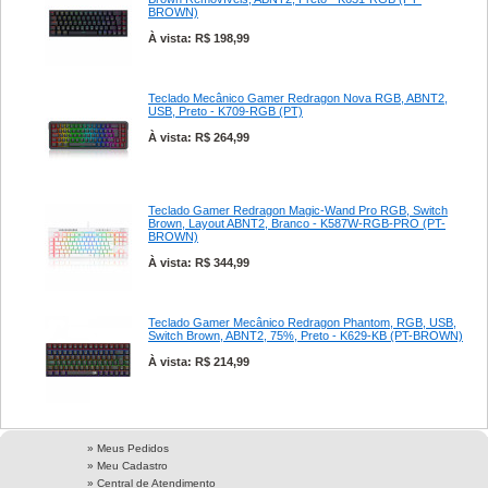
BROWN)
À vista: R$ 198,99
Teclado Mecânico Gamer Redragon Nova RGB, ABNT2,
USB, Preto - K709-RGB (PT)
À vista: R$ 264,99
Teclado Gamer Redragon Magic-Wand Pro RGB, Switch
Brown, Layout ABNT2, Branco - K587W-RGB-PRO (PT-
BROWN)
À vista: R$ 344,99
Teclado Gamer Mecânico Redragon Phantom, RGB, USB,
Switch Brown, ABNT2, 75%, Preto - K629-KB (PT-BROWN)
À vista: R$ 214,99
» Meus Pedidos
» Meu Cadastro
» Central de Atendimento