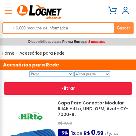
Disponibilidade para Pronta Entrega:
5 modelos
Home
> Acessórios para Rede
Acessórios para Rede
Filtrar
Capa Para Conector Modular
RJ45 Hitto, UND, OEM, Azul - CY-
7020-BL
R$ 0,62
0
1x
de
R$
,59
-5%
s/ juros