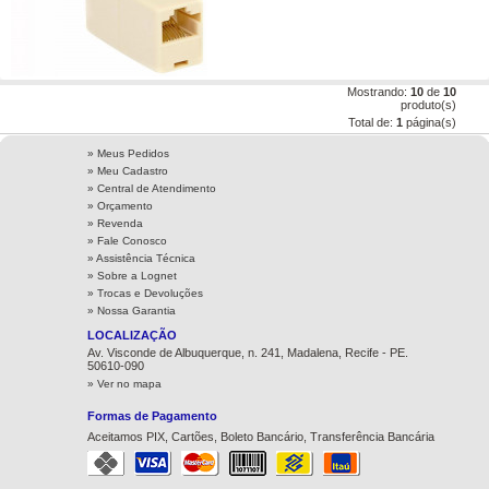
Mostrando:
10
de
10
produto(s)
Total de:
1
página(s)
» Meus Pedidos
» Meu Cadastro
» Central de Atendimento
» Orçamento
» Revenda
» Fale Conosco
» Assistência Técnica
»
Sobre a Lognet
»
Trocas e Devoluções
»
Nossa Garantia
LOCALIZAÇÃO
Av. Visconde de Albuquerque, n. 241, Madalena, Recife - PE.
50610-090
» Ver no mapa
Formas de Pagamento
Aceitamos PIX, Cartões, Boleto Bancário, Transferência Bancária