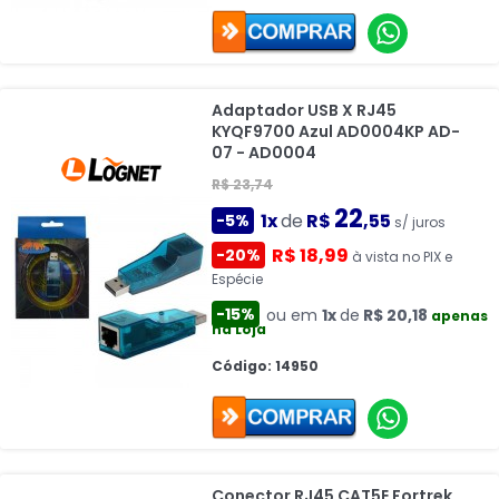
Adaptador USB X RJ45
KYQF9700 Azul AD0004KP AD-
07 - AD0004
R$ 23,74
22
1x
de
R$
,55
-5%
s/ juros
R$ 18,99
-20%
à vista no PIX e
Espécie
-15%
ou em
1x
de
R$ 20,18
apenas
na Loja
Código: 14950
Conector RJ45 CAT5E Fortrek,