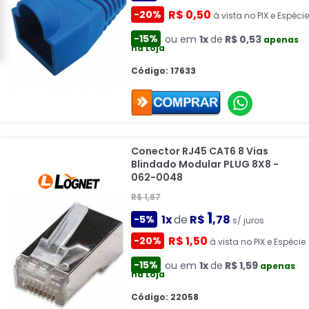
R$ 0,50
-20%
à vista no PIX e Espécie
-15%
ou em
1x
de
R$ 0,53
apenas
na Loja
Código: 17633
Conector RJ45 CAT6 8 Vias
Blindado Modular PLUG 8X8 -
062-0048
R$ 1,87
1
1x
de
R$
,78
-5%
s/ juros
R$ 1,50
-20%
à vista no PIX e Espécie
-15%
ou em
1x
de
R$ 1,59
apenas
na Loja
Código: 22058