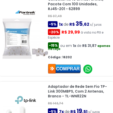
Pacote Com 100 Unidades,
RJ45-201 - 62899
R$ 37,49
35
1x
de
R$
,62
-5%
s/ juros
R$ 29,99
-20%
à vista no PIX e
Espécie
-15%
ou em
1x
de
R$ 31,87
apenas
na Loja
Código: 16202
Adaptador de Rede Sem Fio TP-
Link 300MBPS, Com 2 Antenas,
Branco - TL-WN822N
R$ 143,74
19
7x
de
R$
,51
-5%
s/ juros