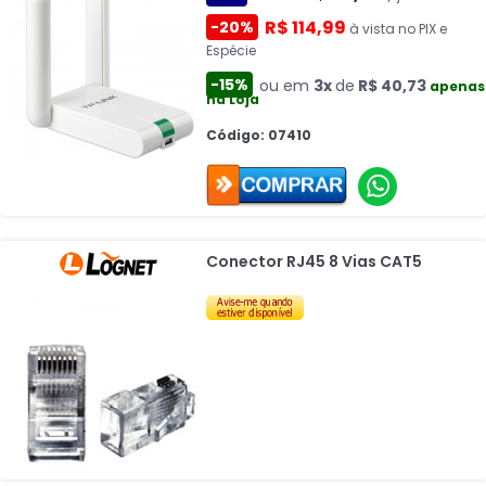
R$ 114,99
-20%
à vista no PIX e
Espécie
-15%
ou em
3x
de
R$ 40,73
apenas
na Loja
Código: 07410
Conector RJ45 8 Vias CAT5