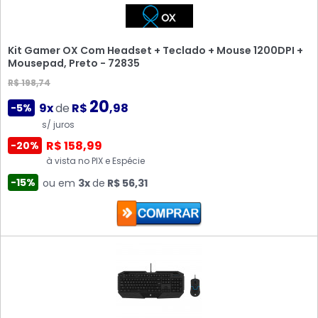
Kit Gamer OX Com Headset + Teclado + Mouse 1200DPI +
Mousepad, Preto - 72835
R$ 198,74
20
9x
de
R$
,98
-5%
s/ juros
R$ 158,99
-20%
à vista no PIX e Espécie
-15%
ou em
3x
de
R$ 56,31