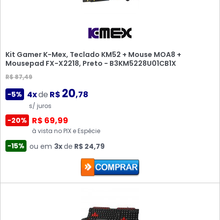
Kit Gamer K-Mex, Teclado KM52 + Mouse MOA8 +
Mousepad FX-X2218, Preto - B3KM5228U01CB1X
R$ 87,49
20
4x
de
R$
,78
-5%
s/ juros
R$ 69,99
-20%
à vista no PIX e Espécie
-15%
ou em
3x
de
R$ 24,79