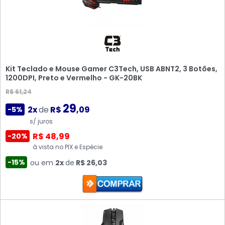
Kit Teclado e Mouse Gamer C3Tech, USB ABNT2, 3 Botões,
1200DPI, Preto e Vermelho - GK-20BK
R$ 61,24
29
2x
de
R$
,09
-5%
s/ juros
R$ 48,99
-20%
à vista no PIX e Espécie
-15%
ou em
2x
de
R$ 26,03