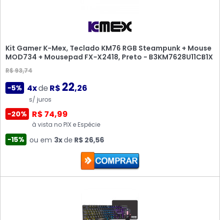
Kit Gamer K-Mex, Teclado KM76 RGB Steampunk + Mouse
MOD734 + Mousepad FX-X2418, Preto - B3KM7628U11CB1X
R$ 93,74
22
4x
de
R$
,26
-5%
s/ juros
R$ 74,99
-20%
à vista no PIX e Espécie
-15%
ou em
3x
de
R$ 26,56