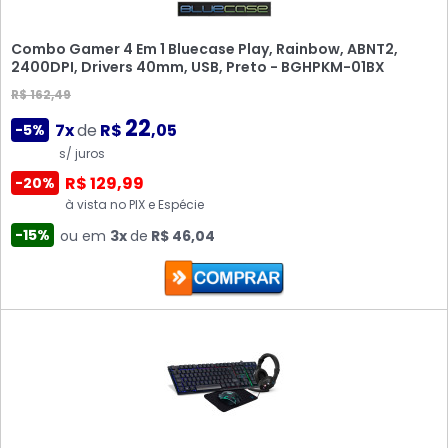
Combo Gamer 4 Em 1 Bluecase Play, Rainbow, ABNT2,
2400DPI, Drivers 40mm, USB, Preto - BGHPKM-01BX
R$ 162,49
22
7x
de
R$
,05
-5%
s/ juros
R$ 129,99
-20%
à vista no PIX e Espécie
-15%
ou em
3x
de
R$ 46,04