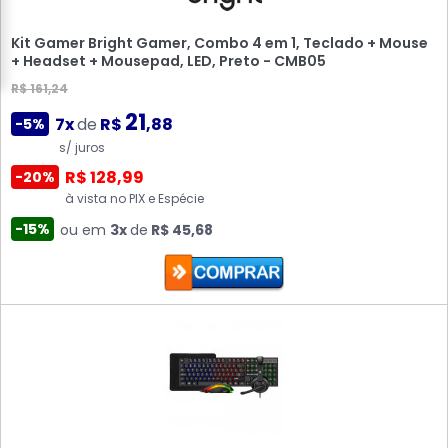
Kit Gamer Bright Gamer, Combo 4 em 1, Teclado + Mouse
+ Headset + Mousepad, LED, Preto - CMB05
R$ 161,24
21
7x
de
R$
,88
-5%
s/ juros
R$ 128,99
-20%
à vista no PIX e Espécie
-15%
ou em
3x
de
R$ 45,68