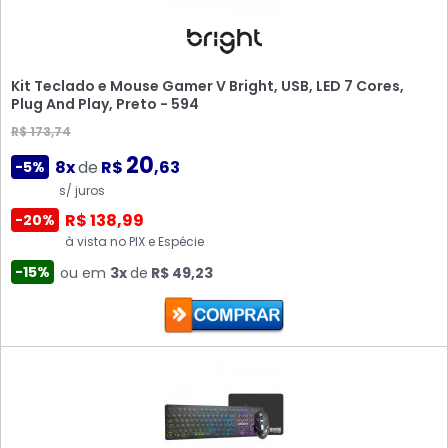
Kit Teclado e Mouse Gamer V Bright, USB, LED 7 Cores,
Plug And Play, Preto - 594
R$ 173,74
20
8x
de
R$
,63
-5%
s/ juros
R$ 138,99
-20%
à vista no PIX e Espécie
-15%
ou em
3x
de
R$ 49,23