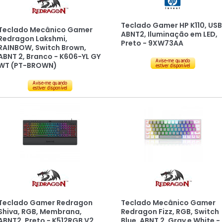
Teclado Gamer HP K110, USB
Teclado Mecânico Gamer
ABNT2, Iluminação em LED,
Redragon Lakshmi,
Preto - 9XW73AA
RAINBOW, Switch Brown,
ABNT 2, Branco - K606-YL GY
WT (PT-BROWN)
Teclado Gamer Redragon
Teclado Mecânico Gamer
Shiva, RGB, Membrana,
Redragon Fizz, RGB, Switch
ABNT2, Preto - K512RGB V2
Blue, ABNT 2, Gray e White -