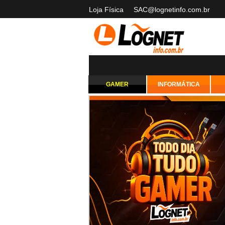
Loja Física
SAC@lognetinfo.com.br
GAMER
INFORMÁTICA