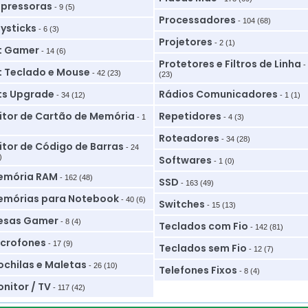
pressoras
- 9 (5)
Processadores
- 104 (68)
ysticks
- 6 (3)
Projetores
- 2 (1)
t Gamer
- 14 (6)
Protetores e Filtros de Linha
-
t Teclado e Mouse
- 42 (23)
(23)
ts Upgrade
Rádios Comunicadores
- 34 (12)
- 1 (1)
itor de Cartão de Memória
Repetidores
- 1
- 4 (3)
Roteadores
- 34 (28)
itor de Código de Barras
- 24
)
Softwares
- 1 (0)
emória RAM
- 162 (48)
SSD
- 163 (49)
mórias para Notebook
- 40 (6)
Switches
- 15 (13)
esas Gamer
- 8 (4)
Teclados com Fio
- 142 (81)
crofones
- 17 (9)
Teclados sem Fio
- 12 (7)
chilas e Maletas
- 26 (10)
Telefones Fixos
- 8 (4)
nitor / TV
- 117 (42)