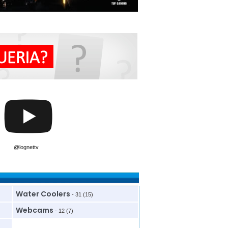
@lognettv
Water Coolers
- 31 (15)
Webcams
- 12 (7)