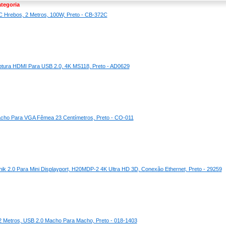
tegoria
C Hrebos, 2 Metros, 100W, Preto - CB-372C
ptura HDMI Para USB 2.0, 4K MS118, Preto - AD0629
cho Para VGA Fêmea 23 Centímetros, Preto - CO-011
ik 2.0 Para Mini Displayport, H20MDP-2 4K Ultra HD 3D, Conexão Ethernet, Preto - 29259
 Metros, USB 2.0 Macho Para Macho, Preto - 018-1403