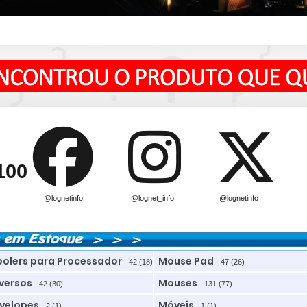
100
@lognetinfo
@lognet_info
@lognetinfo
olers para Processador
Mouse Pad
- 42 (18)
- 47 (26)
versos
Mouses
- 42 (30)
- 131 (77)
velopes
Móveis
- 2 (1)
- 1 (1)