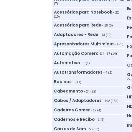
(7)
Es
Acessórios para Notebook
- 22
(10)
Es
Acessórios para Rede
- 10 (5)
Fe
Adaptadores - Rede
- 13 (12)
Fo
Apresentadores Multimídia
- 4 (3)
Fo
Automação Comercial
- 17 (14)
Fo
Automotivo
- 1 (1)
Ga
Autotransformadores
- 4 (3)
Ga
27 
Bobinas
- 2 (1)
G
Cabeamento
- 24 (22)
HD
Cabos / Adaptadores
- 192 (134)
HD
Cadeiras Gamer
- 12 (4)
Hu
Cadernos e Recibo
- 1 (1)
Im
Caixas de Som
- 53 (32)