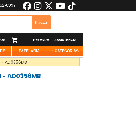
652-0997
DOS
REVENDA
ASSISTÊNCIA
ADE
PAPELARIA
+ CATEGORIAS
1 - AD0356MB
1 - AD0356MB