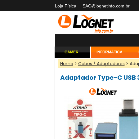
Loja Física
SAC@lognetinfo.com.br
GAMER
INFORMÁTICA
Home
>
Cabos / Adaptadores
> Adap
Adaptador Type-C USB 3