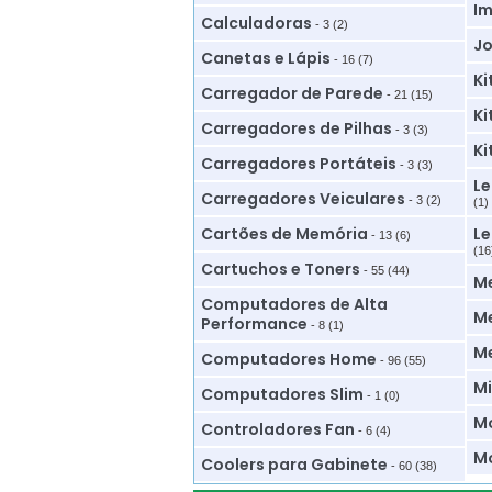
Im
Calculadoras
- 3 (2)
Jo
Canetas e Lápis
- 16 (7)
Ki
Carregador de Parede
- 21 (15)
Ki
Carregadores de Pilhas
- 3 (3)
Ki
Carregadores Portáteis
- 3 (3)
Le
Carregadores Veiculares
- 3 (2)
(1)
Cartões de Memória
Le
- 13 (6)
(16
Cartuchos e Toners
- 55 (44)
M
Computadores de Alta
Me
Performance
- 8 (1)
M
Computadores Home
- 96 (55)
Mi
Computadores Slim
- 1 (0)
Mo
Controladores Fan
- 6 (4)
Mo
Coolers para Gabinete
- 60 (38)