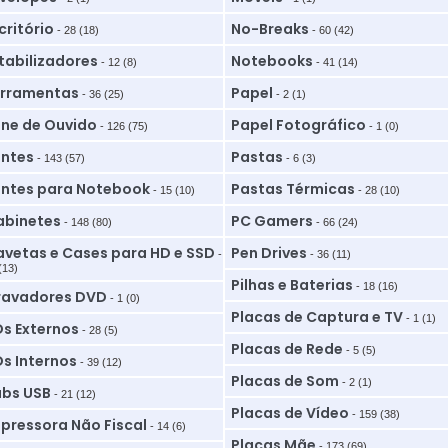
critório
No-Breaks
- 28 (18)
- 60 (42)
tabilizadores
Notebooks
- 12 (8)
- 41 (14)
rramentas
Papel
- 36 (25)
- 2 (1)
ne de Ouvido
Papel Fotográfico
- 126 (75)
- 1 (0)
ntes
Pastas
- 143 (57)
- 6 (3)
ntes para Notebook
Pastas Térmicas
- 15 (10)
- 28 (10)
binetes
PC Gamers
- 148 (80)
- 66 (24)
vetas e Cases para HD e SSD
Pen Drives
-
- 36 (11)
(13)
Pilhas e Baterias
- 18 (16)
ravadores DVD
- 1 (0)
Placas de Captura e TV
- 1 (1)
s Externos
- 28 (5)
Placas de Rede
- 5 (5)
s Internos
- 39 (12)
Placas de Som
- 2 (1)
bs USB
- 21 (12)
Placas de Vídeo
- 159 (38)
pressora Não Fiscal
- 14 (6)
Placas Mãe
- 173 (69)