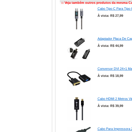
:: Veja também outros produtos da mesma Ca
Cabo Tipo C Para Tipo 
À vista: R$ 27,99
Adaptador Placa De Ca
À vista: R$ 44,99
Conversor DVI 24+1 Ma
À vista: R$ 18,99
Cabo HDMI 2 Metros Vin
À vista: R$ 39,99
Cabo Para Impressora 2