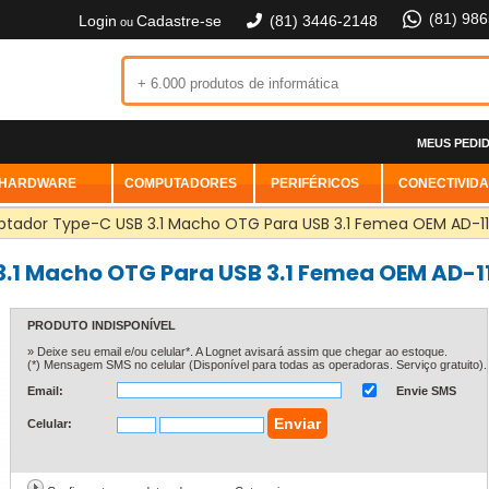
(81) 98
Login
Cadastre-se
(81) 3446-2148
ou
MEUS PEDI
HARDWARE
COMPUTADORES
PERIFÉRICOS
CONECTIVID
tador Type-C USB 3.1 Macho OTG Para USB 3.1 Femea OEM AD-1
.1 Macho OTG Para USB 3.1 Femea OEM AD-1
PRODUTO INDISPONÍVEL
» Deixe seu email e/ou celular*. A Lognet avisará assim que chegar ao estoque.
(*) Mensagem SMS no celular (Disponível para todas as operadoras. Serviço gratuito).
Email:
Envie SMS
Celular: