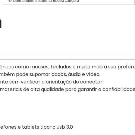
Confira outros produtos da mesma Categoria
féricos como mouses, teclados e muito mais à sua prefer
ambém pode suportar dados, áudio e vídeo.
te sem verificar a orientação do conector.
 materiais de alta qualidade para garantir a confiabilid
efones e tablets tipo-c usb 3.0