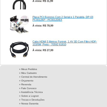
À vista: R$ 11,99
Placa PCI Express Com 2 Serial e 1 Paralela, DP-03
PC0012KP - PC0012DEX
À vista: R$ 78,99
Cabo HDMI 5 Metros Fortrek, 1.4V 3D Com Filtro HDF-
103/5M, Preto - 70592 61810
À vista: R$ 27,99
» Meus Pedidos
» Meu Cadastro
» Central de Atendimento
» Orçamento
» Revenda
» Fale Conosco
» Assistência Técnica
»
Sobre a Lognet
»
Trocas e Devoluções
»
Nossa Garantia