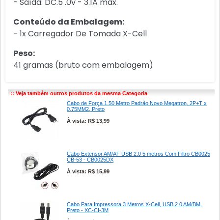
- Saída: DC.5 .0v - 3.1A max.
Conteúdo da Embalagem:
- 1x Carregador De Tomada X-Cell
Peso:
41 gramas (bruto com embalagem)
:: Veja também outros produtos da mesma Categoria
Cabo de Força 1.50 Metro Padrão Novo Megatron, 2P+T x
0,75MM2, Preto
À vista: R$ 13,99
Cabo Extensor AM/AF USB 2.0 5 metros Com Filtro CB0025
CB-53 - CB0025DX
À vista: R$ 15,99
Cabo Para Impressora 3 Metros X-Cell, USB 2.0 AM/BM,
Preto - XC-CI-3M