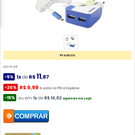
Produto
R$ 12,49
11
1x
de
R$
,87
-5%
R$ 9,99
-20%
à vista no PIX e Espécie
-15%
ou em
1x
de
R$ 10,62
apenas na Loja