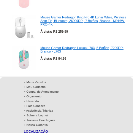
Mouse Gamer Redragon King Pro 4K Lunar White, Wireless,
Sem Fio, Bluetooth, 26000DPI, 7 Botões, Branco - M916W-
PRO-4K
À vista: R$ 259,99
Mouse Gamer Redragon Luluca L703, 5 Botões, 7200DPI,
Branco - L703
À vista: R$ 84,99
» Meus Pedidos
» Meu Cadastro
» Central de Atendimento
» Orçamento
» Revenda
» Fale Conosco
» Assistência Técnica
»
Sobre a Lognet
»
Trocas e Devoluções
»
Nossa Garantia
LOCALIZAÇÃO