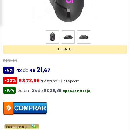
Produto
R$ 91,24
21
4x
de
R$
,67
-5%
R$ 72,99
-20%
à vista no PIX e Espécie
-15%
ou em
3x
de
R$ 25,85
apenas na Loja