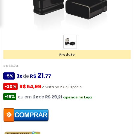
Produto
R$ 68,74
21
3x
de
R$
,77
-5%
R$ 54,99
-20%
à vista no PIX e Espécie
-15%
ou em
2x
de
R$ 29,21
apenas na Loja