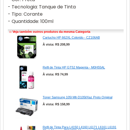
- Tecnologia: Tanque de Tinta
- Tipo: Corante
- Quantidade: 100ml
:: Veja também outros produtos da mesma Categoria
Cartucho HP 662XL Colorido - CZ106AB
À vista: R$ 208,99
Refil de Tinta HP GT52 Magenta - M0H55AL
À vista: R$ 74,99
Toner Samsung 105l Mlt-D105l/Xaz Preto Original
À vista: R$ 158,99
Refil de Tinta Para L4150 L4160 L6171 L6161 L6191