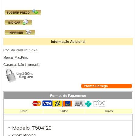
Informação Adicional
Cód. do Produto: 17599
Marca: MaxPrint
Garantia: Não informada
Pronta Entrega
Formas de Pagamento
Parc
Valor
Juros
- Modelo: T504120
- Cor: Preta