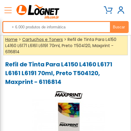
Home
>
Cartuchos e Toners
> Refil de Tinta Para L4150
L4160 L6171 L6161 L6191 70ml, Preto T504120, Maxprint -
6116814
Refil de Tinta Para L4150 L4160 L6171
L6161 L6191 70ml, Preto T504120,
Maxprint - 6116814