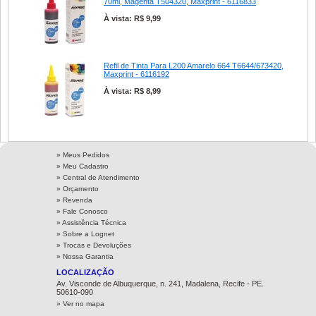
70ml, Magenta T504320, Maxprint - 6116833
À vista: R$ 9,99
Refil de Tinta Para L200 Amarelo 664 T6644/673420,
Maxprint - 6116192
À vista: R$ 8,99
» Meus Pedidos
» Meu Cadastro
» Central de Atendimento
» Orçamento
» Revenda
» Fale Conosco
» Assistência Técnica
»
Sobre a Lognet
»
Trocas e Devoluções
»
Nossa Garantia
LOCALIZAÇÃO
Av. Visconde de Albuquerque, n. 241, Madalena, Recife - PE.
50610-090
» Ver no mapa