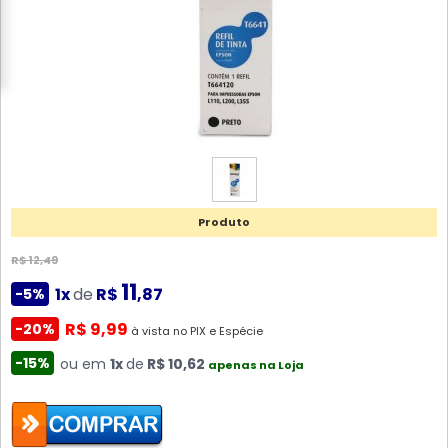
Produto
R$ 12,49
11
1x
de
R$
,87
-5%
R$ 9,99
-20%
à vista no PIX e Espécie
-15%
ou em
1x
de
R$ 10,62
apenas na Loja