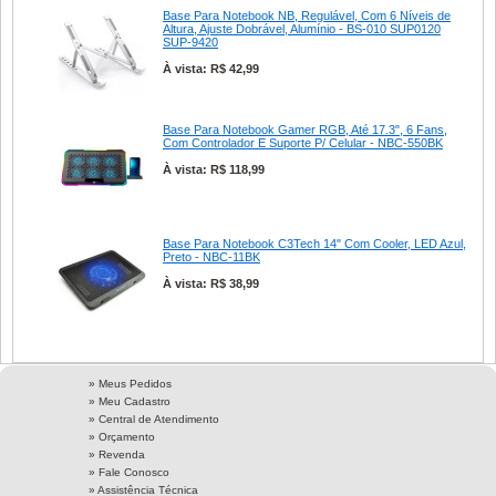
Base Para Notebook NB, Regulável, Com 6 Níveis de
Altura, Ajuste Dobrável, Alumínio - BS-010 SUP0120
SUP-9420
À vista: R$ 42,99
Base Para Notebook Gamer RGB, Até 17.3", 6 Fans,
Com Controlador E Suporte P/ Celular - NBC-550BK
À vista: R$ 118,99
Base Para Notebook C3Tech 14" Com Cooler, LED Azul,
Preto - NBC-11BK
À vista: R$ 38,99
» Meus Pedidos
» Meu Cadastro
» Central de Atendimento
» Orçamento
» Revenda
» Fale Conosco
» Assistência Técnica