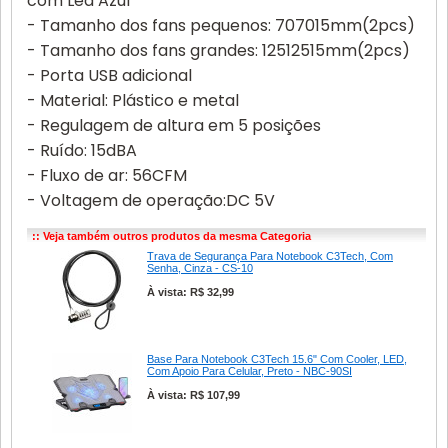
com Led Azul
- Tamanho dos fans pequenos: 707015mm(2pcs)
- Tamanho dos fans grandes: 12512515mm(2pcs)
- Porta USB adicional
- Material: Plástico e metal
- Regulagem de altura em 5 posições
- Ruído: 15dBA
- Fluxo de ar: 56CFM
- Voltagem de operação:DC 5V
:: Veja também outros produtos da mesma Categoria
Trava de Segurança Para Notebook C3Tech, Com
Senha, Cinza - CS-10
À vista: R$ 32,99
Base Para Notebook C3Tech 15.6" Com Cooler, LED,
Com Apoio Para Celular, Preto - NBC-90SI
À vista: R$ 107,99