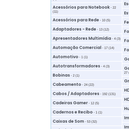
Es
Acessórios para Notebook
- 22
(11)
Es
Acessórios para Rede
- 10 (5)
Fe
Adaptadores - Rede
- 13 (12)
Fo
Apresentadores Multimídia
- 4 (3)
Fo
Automação Comercial
- 17 (14)
Fo
Automotivo
- 1 (1)
Ga
Autotransformadores
- 4 (3)
Ga
27 
Bobinas
- 2 (1)
G
Cabeamento
- 24 (22)
HD
Cabos / Adaptadores
- 192 (131)
HD
Cadeiras Gamer
- 12 (5)
Hu
Cadernos e Recibo
- 1 (1)
Im
Caixas de Som
- 53 (32)
Im