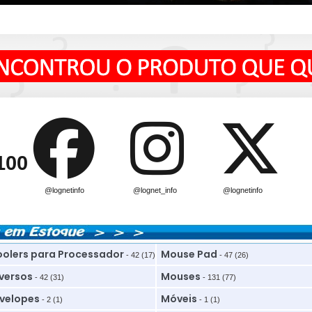
100
@lognetinfo
@lognet_info
@lognetinfo
olers para Processador
Mouse Pad
- 42 (17)
- 47 (26)
versos
Mouses
- 42 (31)
- 131 (77)
velopes
Móveis
- 2 (1)
- 1 (1)