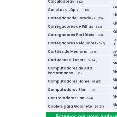
Calculadoras
- 3 (2)
Jo
Canetas e Lápis
- 16 (9)
Ki
Carregador de Parede
- 21 (15)
Ki
Carregadores de Pilhas
- 3 (3)
Ki
Carregadores Portáteis
- 3 (3)
Le
Carregadores Veiculares
- 3 (2)
(1)
Cartões de Memória
Le
- 13 (6)
(16
Cartuchos e Toners
- 55 (48)
M
Computadores de Alta
Me
Performance
- 8 (1)
M
Computadores Home
- 96 (55)
Mi
Computadores Slim
- 1 (0)
Mo
Controladores Fan
- 6 (4)
Mo
Coolers para Gabinete
- 60 (37)