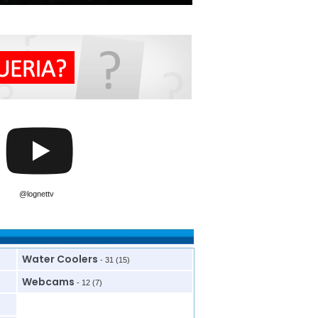
@lognettv
Water Coolers
- 31 (15)
Webcams
- 12 (7)