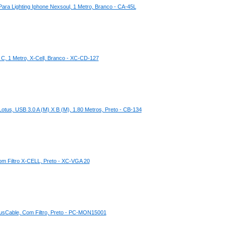
ara Lighting Iphone Nexsoul, 1 Metro, Branco - CA-45L
C, 1 Metro, X-Cell, Branco - XC-CD-127
tus, USB 3.0 A (M) X B (M), 1.80 Metros, Preto - CB-134
m Filtro X-CELL, Preto - XC-VGA 20
usCable, Com Filtro, Preto - PC-MON15001