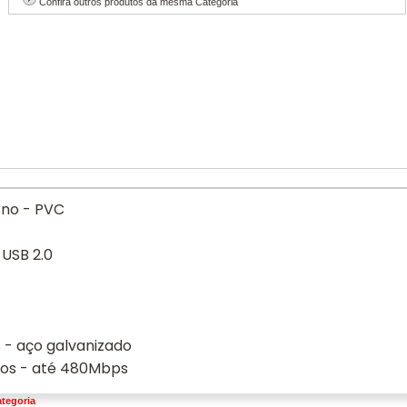
Confira outros produtos da mesma Categoria
rno - PVC
 USB 2.0
- aço galvanizado
dos - até 480Mbps
tegoria