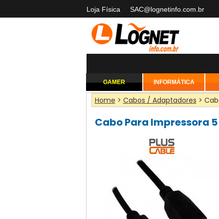
Loja Física
SAC@lognetinfo.com.br
GAMER
INFORMÁTICA
Home
>
Cabos / Adaptadores
> Cabo
Cabo Para Impressora 5 