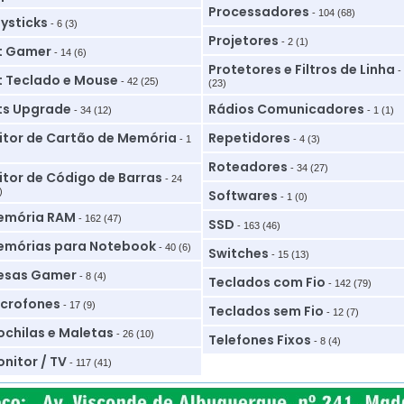
Processadores
- 104 (68)
ysticks
- 6 (3)
Projetores
- 2 (1)
t Gamer
- 14 (6)
Protetores e Filtros de Linha
-
t Teclado e Mouse
- 42 (25)
(23)
ts Upgrade
Rádios Comunicadores
- 34 (12)
- 1 (1)
itor de Cartão de Memória
Repetidores
- 1
- 4 (3)
Roteadores
- 34 (27)
itor de Código de Barras
- 24
)
Softwares
- 1 (0)
emória RAM
- 162 (47)
SSD
- 163 (46)
mórias para Notebook
- 40 (6)
Switches
- 15 (13)
esas Gamer
- 8 (4)
Teclados com Fio
- 142 (79)
crofones
- 17 (9)
Teclados sem Fio
- 12 (7)
chilas e Maletas
- 26 (10)
Telefones Fixos
- 8 (4)
nitor / TV
- 117 (41)