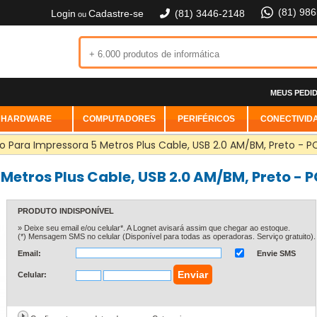
(81) 98
Login
Cadastre-se
(81) 3446-2148
ou
MEUS PEDI
HARDWARE
COMPUTADORES
PERIFÉRICOS
CONECTIVID
 Para Impressora 5 Metros Plus Cable, USB 2.0 AM/BM, Preto - 
Metros Plus Cable, USB 2.0 AM/BM, Preto -
PRODUTO INDISPONÍVEL
» Deixe seu email e/ou celular*. A Lognet avisará assim que chegar ao estoque.
(*) Mensagem SMS no celular (Disponível para todas as operadoras. Serviço gratuito).
Email:
Envie SMS
Celular: