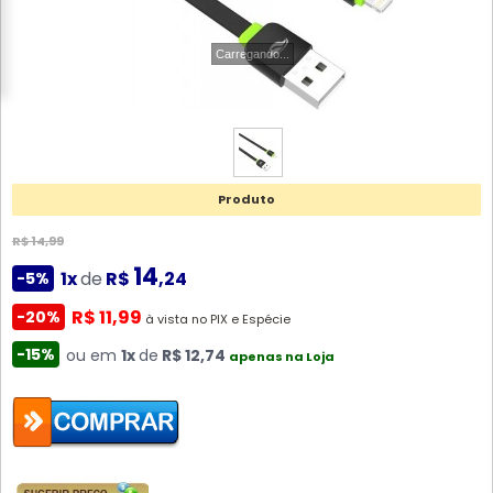
Carregando...
Produto
R$ 14,99
14
1x
de
R$
,24
-5%
R$ 11,99
-20%
à vista no PIX e Espécie
-15%
ou em
1x
de
R$ 12,74
apenas na Loja