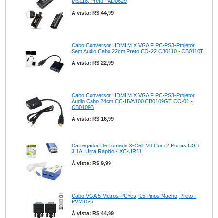
MS118, Preto - AD0629
À vista: R$ 44,99
Cabo Conversor HDMI M X VGA F PC-PS3-Projetor
Sem Audio Cabo 22cm Preto CO-22 CB0110 - CB0110T
À vista: R$ 22,99
Cabo Conversor HDMI M X VGA F PC-PS3-Projetor
Áudio Cabo 24cm CC-HVA100 CB0109GT CO-01 -
CB0109B
À vista: R$ 16,99
Carregador De Tomada X-Cell, V8 Com 2 Portas USB
3.1A, Ultra Rápido - XC-UR11
À vista: R$ 9,99
Cabo VGA 5 Metros PCYes, 15 Pinos Macho, Preto -
PVM15-5
À vista: R$ 44,99