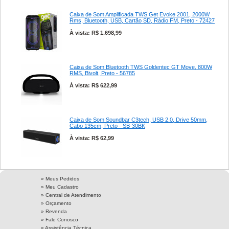
Caixa de Som Amplificada TWS Get Evoke 2001, 2000W
Rms, Bluetooth, USB, Cartão SD, Rádio FM, Preto - 72427
À vista: R$ 1.698,99
Caixa de Som Bluetooth TWS Goldentec GT Move, 800W
RMS, Bivolt, Preto - 56785
À vista: R$ 622,99
Caixa de Som Soundbar C3tech, USB 2.0, Drive 50mm,
Cabo 135cm, Preto - SB-30BK
À vista: R$ 62,99
» Meus Pedidos
» Meu Cadastro
» Central de Atendimento
» Orçamento
» Revenda
» Fale Conosco
» Assistência Técnica