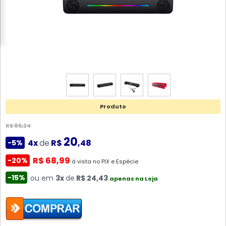
Produto
R$ 86,24
20
4x
de
R$
,48
-5%
R$ 68,99
-20%
à vista no PIX e Espécie
-15%
ou em
3x
de
R$ 24,43
apenas na Loja