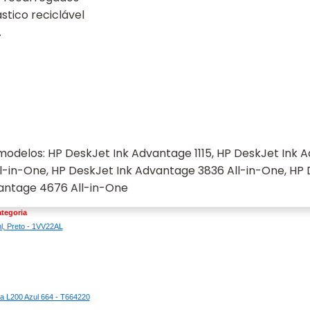
tico reciclável
.
odelos: HP DeskJet Ink Advantage 1115, HP DeskJet Ink A
l-in-One, HP DeskJet Ink Advantage 3836 All-in-One, HP
vantage 4676 All-in-One
tegoria
l, Preto - 1VV22AL
ra L200 Azul 664 - T664220