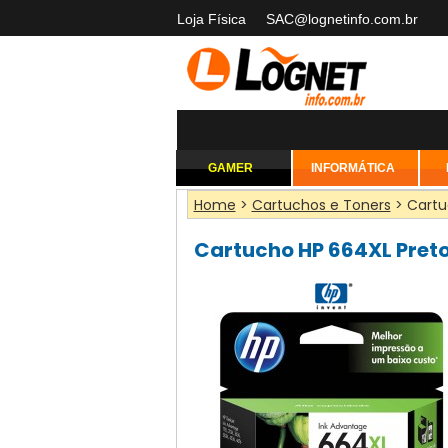
Loja Física
SAC@lognetinfo.com.br
GAMER
INFORMÁTICA
Home
>
Cartuchos e Toners
> Cartu
Cartucho HP 664XL Preto