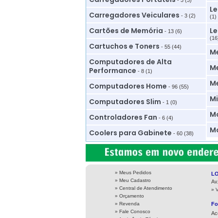
- 3 (3)
Le
Carregadores Veiculares
- 3 (2)
(1)
Cartões de Memória
Le
- 13 (6)
(16
Cartuchos e Toners
- 55 (44)
M
Computadores de Alta
Me
Performance
- 8 (1)
M
Computadores Home
- 96 (55)
Mi
Computadores Slim
- 1 (0)
Mo
Controladores Fan
- 6 (4)
Mo
Coolers para Gabinete
- 60 (38)
» Meus Pedidos
L
» Meu Cadastro
Av
» Central de Atendimento
» 
» Orçamento
» Revenda
Fo
» Fale Conosco
Ac