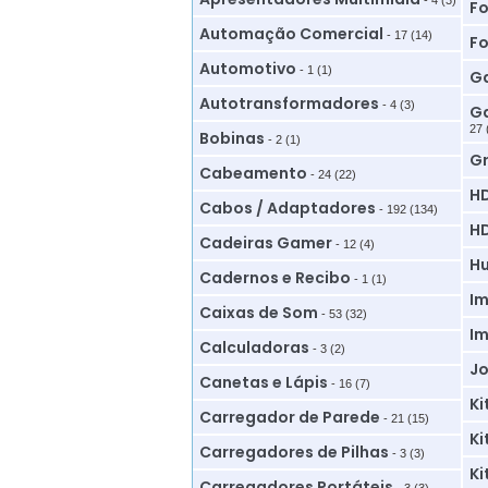
- 4 (3)
Fo
Automação Comercial
- 17 (14)
Fo
Automotivo
- 1 (1)
Ga
Autotransformadores
- 4 (3)
Ga
27 
Bobinas
- 2 (1)
G
Cabeamento
- 24 (22)
HD
Cabos / Adaptadores
- 192 (134)
HD
Cadeiras Gamer
- 12 (4)
Hu
Cadernos e Recibo
- 1 (1)
Im
Caixas de Som
- 53 (32)
Im
Calculadoras
- 3 (2)
Jo
Canetas e Lápis
- 16 (7)
Ki
Carregador de Parede
- 21 (15)
Ki
Carregadores de Pilhas
- 3 (3)
Ki
Carregadores Portáteis