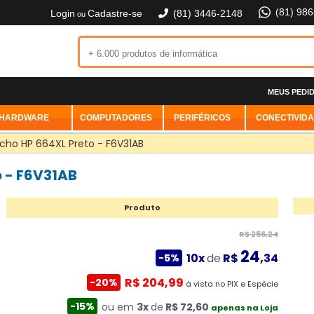
(81) 98
Login
Cadastre-se
(81) 3446-2148
ou
MEUS PEDI
HARDWARE
COMPUTADORES
PERIFÉRICOS
CONECTIVID
cho HP 664XL Preto - F6V31AB
 - F6V31AB
Produto
R$ 256,24
24
10x
de
R$
,34
-5%
R$ 204,99
-20%
à vista no PIX e Espécie
-15%
ou em
3x
de
R$ 72,60
apenas na Loja