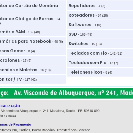
itor de Cartão de Memória
Repetidores
- 1
- 4 (3)
Roteadores
- 34 (28)
itor de Código de Barras
- 24
)
Softwares
- 1 (0)
emória RAM
- 162 (48)
SSD
- 163 (49)
mórias para Notebook
- 40 (6)
Switches
- 15 (13)
esas Gamer
- 8 (4)
Teclados com Fio
- 142 (81)
crofones
- 17 (9)
Teclados sem Fio
- 12 (7)
chilas e Maletas
- 26 (10)
Telefones Fixos
- 8 (4)
nitor / TV
- 117 (42)
OCALIZAÇÃO
. Visconde de Albuquerque, n. 241, Madalena, Recife - PE. 50610-090
Ver no mapa
rmas de Pagamento
eitamos PIX, Cartões, Boleto Bancário, Transferência Bancária