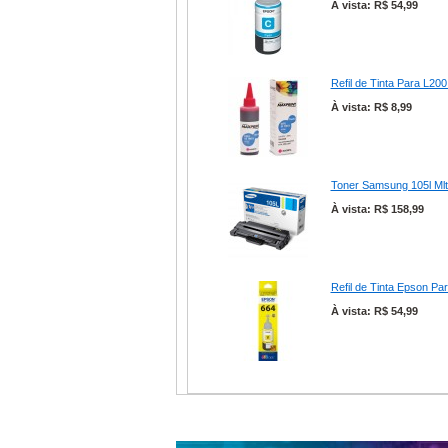
À vista: R$ 54,99
Refil de Tinta Para L2
À vista: R$ 8,99
Toner Samsung 105l Mlt-
À vista: R$ 158,99
Refil de Tinta Epson P
À vista: R$ 54,99