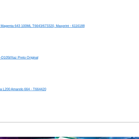
00 Magenta 643 100ML T6643/673320, Maxprint - 6116188
D105l/Xaz Preto Original
ara L200 Amarelo 664 - T664420