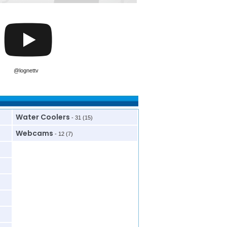
@lognettv
Water Coolers
- 31 (15)
Webcams
- 12 (7)