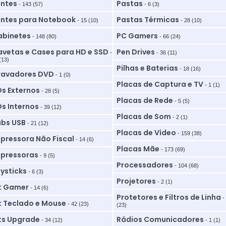
ntes
Pastas
- 143 (57)
- 6 (3)
ntes para Notebook
Pastas Térmicas
- 15 (10)
- 28 (10)
binetes
PC Gamers
- 148 (80)
- 66 (24)
vetas e Cases para HD e SSD
Pen Drives
-
- 36 (11)
(13)
Pilhas e Baterias
- 18 (16)
ravadores DVD
- 1 (0)
Placas de Captura e TV
- 1 (1)
s Externos
- 28 (5)
Placas de Rede
- 5 (5)
s Internos
- 39 (12)
Placas de Som
- 2 (1)
bs USB
- 21 (12)
Placas de Vídeo
- 159 (38)
pressora Não Fiscal
- 14 (6)
Placas Mãe
- 173 (69)
pressoras
- 9 (5)
Processadores
- 104 (68)
ysticks
- 6 (3)
Projetores
- 2 (1)
t Gamer
- 14 (6)
Protetores e Filtros de Linha
-
t Teclado e Mouse
- 42 (23)
(23)
ts Upgrade
Rádios Comunicadores
- 34 (12)
- 1 (1)