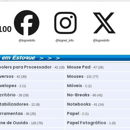
100
@lognetinfo
@lognet_info
@lognetinfo
olers para Processador
Mouse Pad
- 42 (18)
- 47 (26)
versos
Mouses
- 42 (30)
- 131 (77)
velopes
Móveis
- 2 (1)
- 1 (1)
critório
No-Breaks
- 28 (18)
- 60 (42)
tabilizadores
Notebooks
- 12 (8)
- 41 (14)
rramentas
Papel
- 36 (25)
- 2 (1)
ne de Ouvido
Papel Fotográfico
- 126 (75)
- 1 (0)