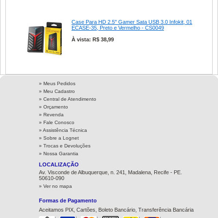
Case Para HD 2.5" Gamer Sata USB 3.0 Infokit, 01
ECASE-35, Preto e Vermelho - CS0049
À vista: R$ 38,99
» Meus Pedidos
» Meu Cadastro
» Central de Atendimento
» Orçamento
» Revenda
» Fale Conosco
» Assistência Técnica
»
Sobre a Lognet
»
Trocas e Devoluções
»
Nossa Garantia
LOCALIZAÇÃO
Av. Visconde de Albuquerque, n. 241, Madalena, Recife - PE.
50610-090
» Ver no mapa
Formas de Pagamento
Aceitamos PIX, Cartões, Boleto Bancário, Transferência Bancária