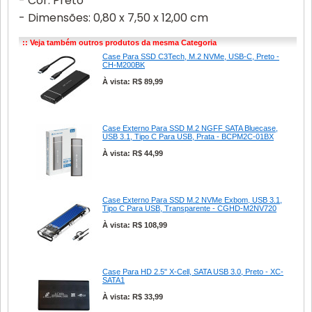
- Cor: Preto
- Dimensões: 0,80 x 7,50 x 12,00 cm
:: Veja também outros produtos da mesma Categoria
Case Para SSD C3Tech, M.2 NVMe, USB-C, Preto -
CH-M200BK
À vista: R$ 89,99
Case Externo Para SSD M.2 NGFF SATA Bluecase,
USB 3.1, Tipo C Para USB, Prata - BCPM2C-01BX
À vista: R$ 44,99
Case Externo Para SSD M.2 NVMe Exbom, USB 3.1,
Tipo C Para USB, Transparente - CGHD-M2NV720
À vista: R$ 108,99
Case Para HD 2.5" X-Cell, SATA USB 3.0, Preto - XC-
SATA1
À vista: R$ 33,99