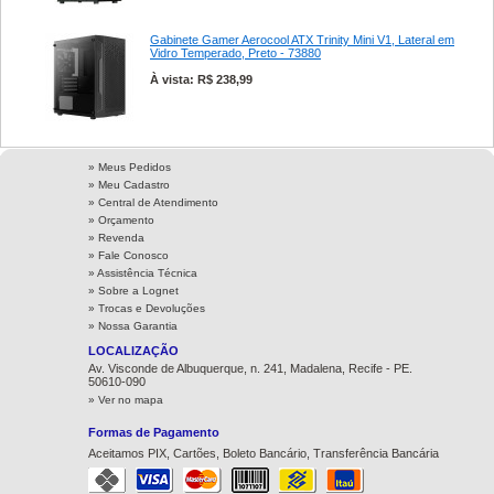
Gabinete Gamer Aerocool ATX Trinity Mini V1, Lateral em
Vidro Temperado, Preto - 73880
À vista: R$ 238,99
» Meus Pedidos
» Meu Cadastro
» Central de Atendimento
» Orçamento
» Revenda
» Fale Conosco
» Assistência Técnica
»
Sobre a Lognet
»
Trocas e Devoluções
»
Nossa Garantia
LOCALIZAÇÃO
Av. Visconde de Albuquerque, n. 241, Madalena, Recife - PE.
50610-090
» Ver no mapa
Formas de Pagamento
Aceitamos PIX, Cartões, Boleto Bancário, Transferência Bancária