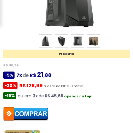
Produto
R$ 161,24
21
7x
de
R$
,88
-5%
R$ 128,99
-20%
à vista no PIX e Espécie
-15%
ou em
3x
de
R$ 45,68
apenas na Loja