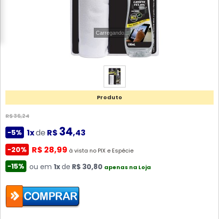
Carregando...
Produto
R$ 36,24
34
1x
de
R$
,43
-5%
R$ 28,99
-20%
à vista no PIX e Espécie
-15%
ou em
1x
de
R$ 30,80
apenas na Loja