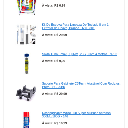
À vista: R$ 6,99
Kit De Escova Para Limpeza De Teclado 8 em 1,
Extrator de Chave, Branco - RYP-801
À vista: R$ 29,99
Solda Tubo Emavi, 1,0MM, 25G, Com 4 Metros - 9702
À vista: R$ 9,99
Suporte Para Gabinete C3Tech, Ajustável Com Rodizios,
Preto - SC-20BK
À vista: R$ 29,99
Desengripante White Lub Super Multiuso Aerossol
300ML/180G - 146
À vista: R$ 16,99